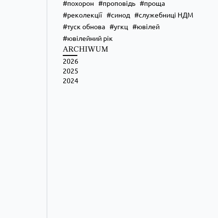
похорон
проповідь
проща
реколекції
синод
служебниці НДМ
туск обнова
угкц
ювілей
ювілейний рік
ARCHIWUM
2026
2025
2024