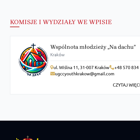
KOMISJE I WYDZIAŁY WE WPISIE
Wspólnota młodzieży „Na dachu”
Kraków
ul. Wiślna 11, 31-007 Kraków
+48 570 834
ugccyouthkrakow@gmail.com
CZYTAJ WIĘC