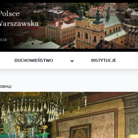
Polsce
Warszawska
BISKUPI
хія
KSIĘŻA
DIAKONI
DUCHOWIEŃSTWO
INSTYTUCJE
НОВИЦІ