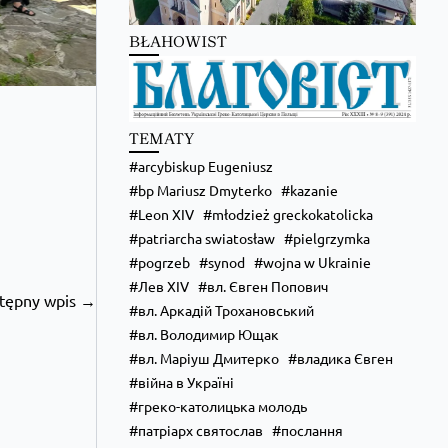
BŁAHOWIST
TEMATY
arcybiskup Eugeniusz
bp Mariusz Dmyterko
kazanie
Leon XIV
młodzież greckokatolicka
Zobacz na Facebooku
·
Udostępnij
patriarcha swiatosław
pielgrzymka
pogrzeb
synod
wojna w Ukrainie
Лев XIV
вл. Євген Попович
tępny wpis →
вл. Аркадій Трохановський
вл. Володимир Ющак
вл. Маріуш Дмитерко
владика Євген
війна в Україні
греко-католицька молодь
патріарх святослав
послання