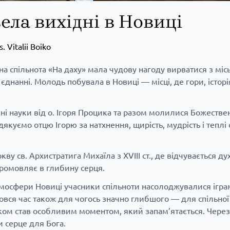
ела вихідні в Новиці
s. Vitalii Boiko
жна спільнота «На даху» мала чудову нагоду вирватися з міс
 єднанні. Молодь побувала в Новиці — місці, де гори, істор
і науки від о. Ігоря Процика та разом молилися Божествен
якуємо отцю Ігорю за натхнення, щирість, мудрість і теплі 
у св. Архистратига Михаїла з XVIII ст., де відчувається ду
промовляє в глибину серця.
атмосфери Новиці учасники спільноти насолоджувалися ігр
вся час також для чогось значно глибшого — для спільної
йком став особливим моментом, який запам’ятається. Через п
 серце для Бога.