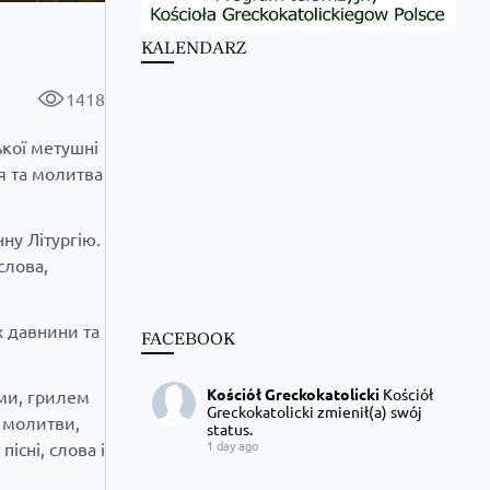
KALENDARZ
1418
ької метушні
ія та молитва
ну Літургію.
слова,
х давнини та
FACEBOOK
Kościół Greckokatolicki
Kościół
ами, грилем
Greckokatolicki zmienił(a) swój
 молитви,
status.
1 day ago
існі, слова і