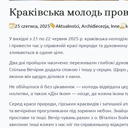
Краківська молодь пров
25 czerwca, 2025
Aktualności
,
Archidiecezja
,
Inne
k
У вихідні з 21 по 22 червня 2025 р. краківська молоді
і провести час у справжній красі природи та духовному
зливаються в єдине ціле.
Два дні пройшли насичено: переживали глибокі духовн
Спільна Вечірня додала спокою і тишу у серцях. Щиро д
якими він щедро ділився з нами.
Не обійшлося й без цікавинок — молодь відвідала церкв
молитви, а також «Дім Ікон» — місце, де кожна ікона 
Серед краси природи, гірських краєвидів і затишної 
та вечірніми прогулянками під зоряним небом. Знайшо
прослави та тиші. Вечір чувань разом з о. Віталієм Бо
хвилини тиші кожен з нас міг по-справжньому відкрити