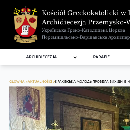
MAPA INTERAKTYWNA
Kościół Greckokatolicki w 
KURIA METROPOLITALNA
Archidiecezja Przemysko-
KAPITUŁA
Українська Греко-Католицька Церква
KOMISJE I WYDZIAŁY
Перемишльсько-Варшавська Архиєпар
RADY
ZAKONY I ZGROMADZENIA
ARCHIDIECEZJA
PARAFIE
GŁOWNA >
AKTUALNOŚCI >
КРАКІВСЬКА МОЛОДЬ ПРОВЕЛА ВИХІДНІ В 