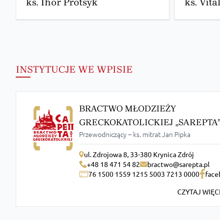
ks. Ihor Protsyk
ks. Vita
INSTYTUCJE WE WPISIE
BRACTWO MŁODZIEŻY
GRECKOKATOLICKIEJ „SAREPTA
Przewodniczący – ks. mitrat Jan Pipka
ul. Zdrojowa 8, 33-380 Krynica Zdrój
+48 18 471 54 82
bractwo@sarepta.pl
76 1500 1559 1215 5003 7213 0000
face
CZYTAJ WIĘC