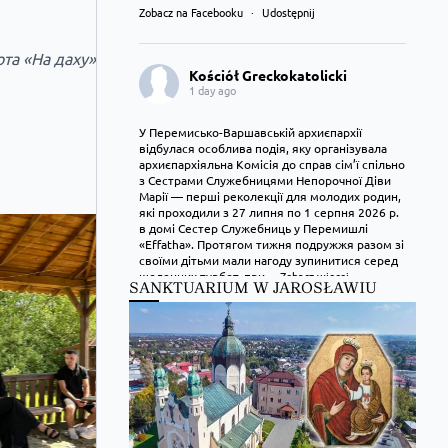
Zobacz na Facebooku
·
Udostępnij
та «На даху»
Kościół Greckokatolicki
1 day ago
У Перемисько-Варшавській архиєпархії
відбулася особлива подія, яку організувала
архиєпархіяльна Комісія до справ сім’ї спільно
з Сестрами Служебницями Непорочної Діви
Марії — перші реколекції для молодих родин,
які проходили з 27 липня по 1 серпня 2026 р.
в домі Сестер Служебниць у Перемишлі
«Effatha». Протягом тижня подружжя разом зі
своїми дітьми мали нагоду зупинитися серед
щоденних турбот, при
...
Zobacz więcej
SANKTUARIUM W JAROSŁAWIU
Zobacz na Facebooku
·
Udostępnij
Kościół Greckokatolicki
1 day ago
Преображення Господнє в Лодзі