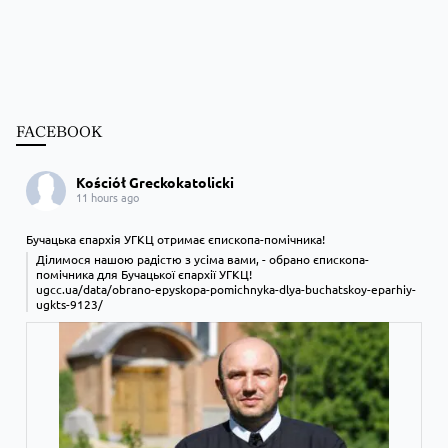
FACEBOOK
Kościół Greckokatolicki
11 hours ago
Бучацька єпархія УГКЦ отримає єпископа-помічника!
Ділимося нашою радістю з усіма вами, - обрано єпископа-
помічника для Бучацької єпархії УГКЦ!
ugcc.ua/data/obrano-epyskopa-pomichnyka-dlya-buchatskoy-eparhiy-
ugkts-9123/