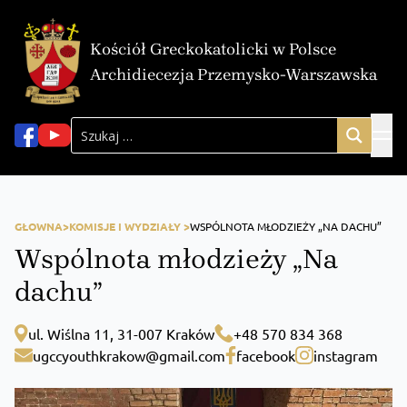
Kościół Greckokatolicki w Polsce
Archidiecezja Przemysko-Warszawska
GŁOWNA>
KOMISJE I WYDZIAŁY >
WSPÓLNOTA MŁODZIEŻY „NA DACHU”
Wspólnota młodzieży „Na
dachu”
ul. Wiślna 11, 31-007 Kraków
+48 570 834 368
ugccyouthkrakow@gmail.com
facebook
instagram