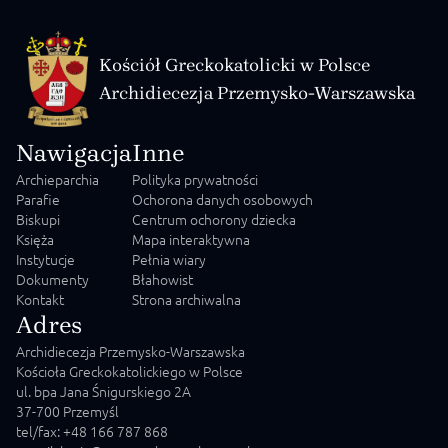
Kościół Greckokatolicki w Polsce
Archidiecezja Przemysko-Warszawska
Nawigacja
Inne
Archieparchia
Polityka prywatności
Parafie
Ochorona danych osobowych
Biskupi
Centrum ochorony dziecka
Księża
Mapa interaktywna
Instytucje
Pełnia wiary
Dokumenty
Błahowist
Kontakt
Strona archiwalna
Adres
Archidiecezja Przemysko-Warszawska
Kościoła Greckokatolickiego w Polsce
ul. bpa Jana Śnigurskiego 2A
37-700 Przemyśl
tel/fax: +48 166 787 868