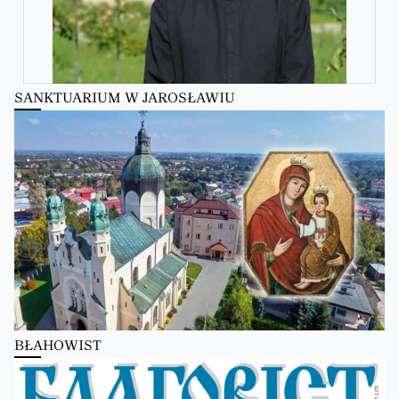
SANKTUARIUM W JAROSŁAWIU
Zobacz na Facebooku
·
Udostępnij
Kościół Greckokatolicki
Kościół Greckokatolicki
zmienił(a) swój status.
11 hours ago
Zobacz na Facebooku
·
Udostępnij
Kościół Greckokatolicki
2 days ago
Школи Християнського Аніматора (ШХА)
BŁAHOWIST
✨ Хочеш не просто проводити час, а зростати у вірі, відкривати свої
таланти та навчитися надихати інших?
Запрошуємо тебе до Школи Християнського Аніматора (ШХА) —