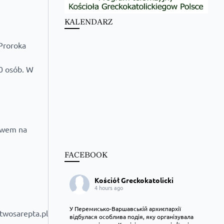
KALENDARZ
Proroka
10 osób. W
lewem na
FACEBOOK
Kościół Greckokatolicki
4 hours ago
У Перемисько-Варшавській архиєпархії
twosarepta.pl
відбулася особлива подія, яку організувала