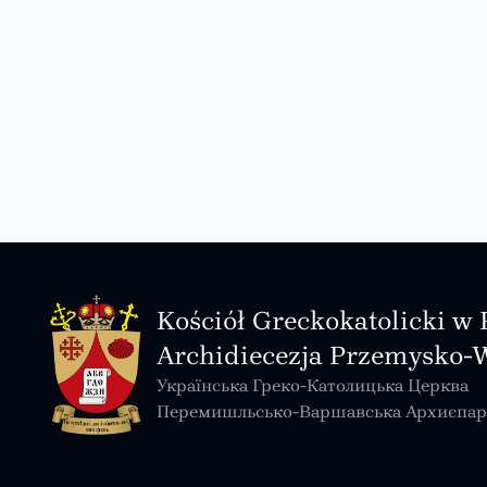
Kościół Greckokatolicki w 
Archidiecezja Przemysko-
Українська Греко-Католицька Церква
Перемишльсько-Варшавська Архиєпар