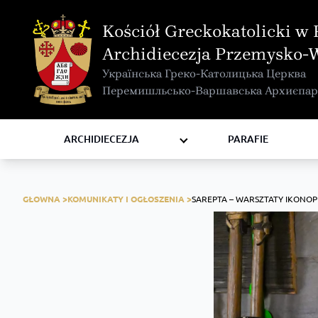
MAPA INTERAKTYWNA
Kościół Greckokatolicki w 
KURIA METROPOLITALNA
Archidiecezja Przemysko-
KAPITUŁA
Українська Греко-Католицька Церква
KOMISJE I WYDZIAŁY
Перемишльсько-Варшавська Архиєпар
RADY
ZAKONY I ZGROMADZENIA
ARCHIDIECEZJA
PARAFIE
GŁOWNA >
KOMUNIKATY I OGŁOSZENIA >
SAREPTA – WARSZTATY IKONOPI