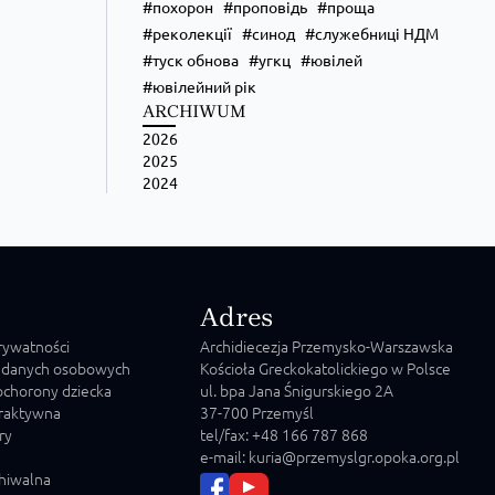
похорон
проповідь
проща
реколекції
синод
служебниці НДМ
туск обнова
угкц
ювілей
ювілейний рік
ARCHIWUM
2026
2025
2024
Adres
prywatności
Archidiecezja Przemysko-Warszawska
 danych osobowych
Kościoła Greckokatolickiego w Polsce
chorony dziecka
ul. bpa Jana Śnigurskiego 2A
raktywna
37-700 Przemyśl
ry
tel/fax: +48 166 787 868
e-mail: kuria@przemyslgr.opoka.org.pl
chiwalna