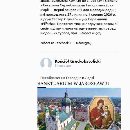
архиєпархіяльна Комісія до справ сім’ї спільно
з Сестрами Служебницями Непорочної Діви
Марії — перші реколекції для молодих родин,
які проходили з 27 липня по 1 серпня 2026 р.
в домі Сестер Служебниць у Перемишлі
«Effatha». Протягом тижня подружжя разом зі
своїми дітьми мали нагоду зупинитися серед
щоденних турбот, при
...
Zobacz więcej
Zobacz na Facebooku
·
Udostępnij
Kościół Greckokatolicki
5 hours ago
Преображення Господнє в Лодзі
SANKTUARIUM W JAROSŁAWIU