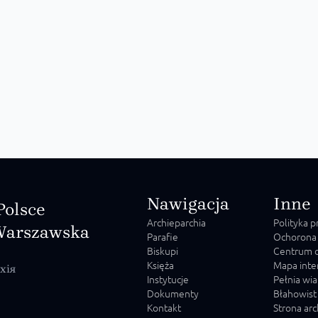
Nawigacja
Inne
Polsce
Archieparchia
Polityka 
Warszawska
Parafie
Ochorona
Biskupi
Centrum o
Księża
Mapa inte
хія
Instytucje
Pełnia wia
Dokumenty
Błahowist
Kontakt
Strona ar