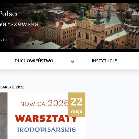
Polsce
Warszawska
BISKUPI
хія
KSIĘŻA
DIAKONI
DUCHOWIEŃSTWO
INSTYTUCJE
SARSKIE 2026
22
maja