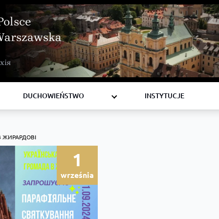
Polsce
Warszawska
BISKUPI
хія
KSIĘŻA
DIAKONI
DUCHOWIEŃSTWO
INSTYTUCJE
В ЖИРАРДОВІ
1
września