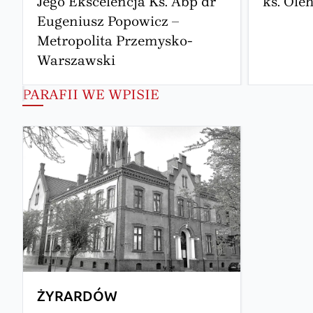
Jego Ekscelencja Ks. Abp dr
ks. Ole
Eugeniusz Popowicz –
Metropolita Przemysko-
Warszawski
PARAFII WE WPISIE
ŻYRARDÓW