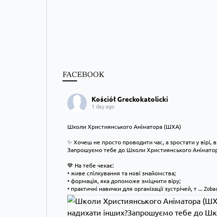
FACEBOOK
Kościół Greckokatolicki
1 day ago
Школи Християнського Аніматора (ШХА)
✨ Хочеш не просто проводити час, а зростати у вірі, 
Запрошуємо тебе до Школи Християнського Аніматора
💙 На тебе чекає:
• живе спілкування та нові знайомства;
• формація, яка допоможе зміцнити віру;
• практичні навички для організації зустрічей, т
...
Zobac