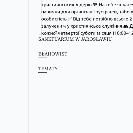
SANKTUARIUM W JAROSŁAWIU
BŁAHOWIST
TEMATY
Kościół Greckokatolicki
1 day ago
Школи Християнського Аніматора (ШХА)
✨ Хочеш не просто проводити час, а зростати у вірі, 
Запрошуємо тебе до Школи Християнського Аніматора
Більше на сайті...