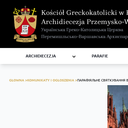
MAPA INTERAKTYWNA
Kościół Greckokatolicki w 
KURIA METROPOLITALNA
Archidiecezja Przemysko-
KAPITUŁA
Українська Греко-Католицька Церква
KOMISJE I WYDZIAŁY
Перемишльсько-Варшавська Архиєпар
RADY
ZAKONY I ZGROMADZENIA
ARCHIDIECEZJA
PARAFIE
GŁOWNA >
KOMUNIKATY I OGŁOSZENIA >
ПАРАФІЯЛЬНЕ СВЯТКУВАННЯ 