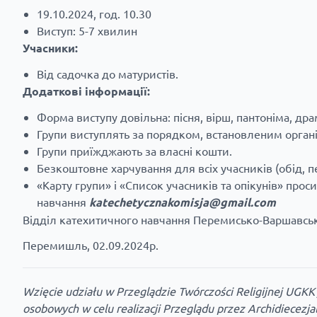
19.10.2024, год. 10.30
Виступ: 5-7 хвилин
Учасники:
Від садочка до матуристів.
Додаткові інформації:
Форма виступу довільна: пісня, вірш, пантоніма, дра
Групи виступлять за порядком, встановленим орган
Групи приїжджають за власні кошти.
Безкоштовне харчування для всіх учасників (обід, п
«Карту групи» і «Список учасників та опікунів» прос
навчання
katechetycznakomisja@gmail.com
Відділ катехитичного навчання Перемисько-Варшавськ
Перемишль, 02.09.2024р.
Wzięcie udziału w Przeglądzie Twórczości Religijnej UGK
osobowych w celu realizacji Przeglądu przez Archidiecezj