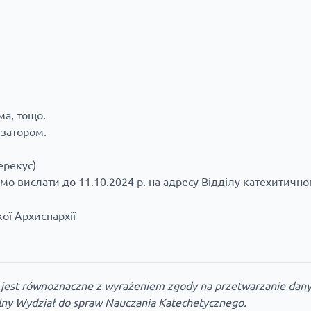
ма, тощо.
ізатором.
ерекус)
имо вислати до 11.10.2024 р. на адресу Відділу катехитично
ої Архиєпархії
K jest równoznaczne z wyrażeniem zgody na przetwarzanie dan
alny Wydział do spraw Nauczania Katechetycznego.