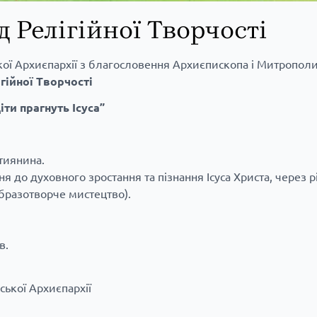
 Релігійної Творчості
ої Архиєпархії з благословення Aрхиєпископа і Митропол
гійної Творчості
іти прагнуть Ісуса”
стиянина.
 до духовного зростання та пізнання Ісуса Христа, через р
образотворче мистецтво).
в.
ької Архиєпархії