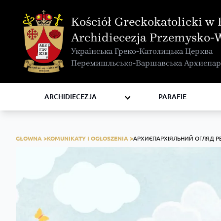
MAPA INTERAKTYWNA
Kościół Greckokatolicki w 
KURIA METROPOLITALNA
Archidiecezja Przemysko-
KAPITUŁA
Українська Греко-Католицька Церква
KOMISJE I WYDZIAŁY
Перемишльсько-Варшавська Архиєпар
RADY
ZAKONY I ZGROMADZENIA
ARCHIDIECEZJA
PARAFIE
GŁOWNA >
KOMUNIKATY I OGŁOSZENIA >
АРХИЄПАРХІЯЛЬНИЙ ОГЛЯД РЕ