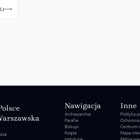
EJ
Nawigacja
Inne
Polsce
Archieparchia
Polityka 
Warszawska
Parafie
Ochorona
Biskupi
Centrum o
Księża
Mapa inte
хія
Instytucje
Pełnia wia