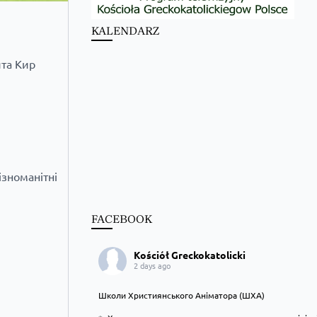
KALENDARZ
ита Кир
ізноманітні
FACEBOOK
Kościół Greckokatolicki
2 days ago
Школи Християнського Аніматора (ШХА)