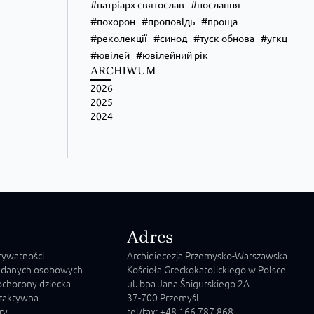
патріарх святослав
послання
похорон
проповідь
проща
реколекції
синод
туск обнова
угкц
ювілей
ювілейний рік
ARCHIWUM
2026
2025
2024
Adres
prywatności
Archidiecezja Przemysko-Warszawska
 danych osobowych
Kościoła Greckokatolickiego w Polsce
chorony dziecka
ul. bpa Jana Śnigurskiego 2A
raktywna
37-700 Przemyśl
ry
tel/fax: +48 166 787 868