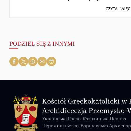
CZYTAJ WIĘC
PODZIEL SIĘ Z INNYMI
Kościół Greckokatolicki w 
Archidiecezja Przemysko-
Українська Греко-Католицька Церква
Перемишльсько-Варшавська Архиєпар