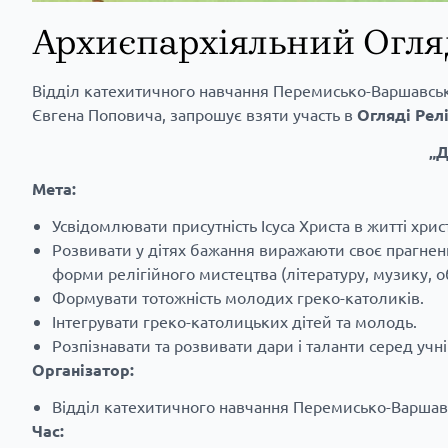
Архиєпархіяльний Огляд
Відділ катехитичного навчання Перемисько-Варшавськ
Євгена Поповича, запрошує взяти участь в
Огляді Релі
„Д
Мета:
Усвідомлювати присутність Ісуса Христа в житті хри
Розвивати у дітях бажання виражаюти своє прагнення
форми релігійного мистецтва (літературу, музику, 
Формувати тотожність молодих греко-католиків.
Інтегрувати греко-католицьких дітей та молодь.
Розпізнавати та розвивати дари і таланти серед учні
Організатор:
Відділ катехитичного навчання Перемисько-Варшавс
Час: