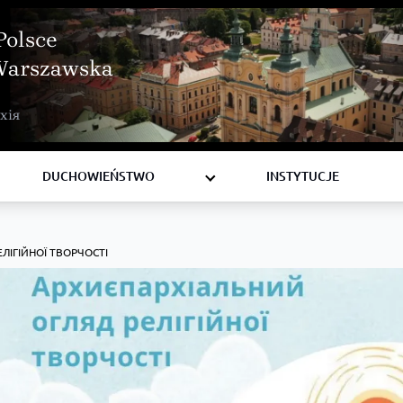
Polsce
Warszawska
BISKUPI
хія
KSIĘŻA
DIAKONI
DUCHOWIEŃSTWO
INSTYTUCJE
ЛІГІЙНОЇ ТВОРЧОСТІ