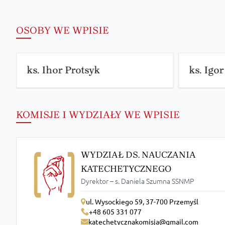
OSOBY WE WPISIE
ks. Ihor Protsyk
ks. Igo
KOMISJE I WYDZIAŁY WE WPISIE
WYDZIAŁ DS. NAUCZANIA
KATECHETYCZNEGO
Dyrektor – s. Daniela Szumna SSNMP
ul. Wysockiego 59, 37-700 Przemyśl
+48 605 331 077
katechetycznakomisja@gmail.com