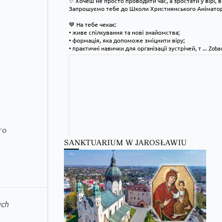
✨ Хочеш не просто проводити час, а зростати у вірі, 
Запрошуємо тебе до Школи Християнського Аніматора
💙 На тебе чекає:
• живе спілкування та нові знайомства;
• формація, яка допоможе зміцнити віру;
• практичні навички для організації зустрічей, т
...
Zobac
го
SANKTUARIUM W JAROSŁAWIU
ych
Kościół Greckokatolicki
2 days ago