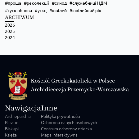
проща
реколекції
синод
служебниці НДМ
туск обнова
угкц
ювілей
ювілейний рік
ARCHIWUM
2026
2025
2024
Kościół Greckokatolicki w Polsce
Archidiecezja Przemysko-Warszawska
Nawigacja
Inne
Archieparchia
Polityka prywatności
Parafie
Ochorona danych osobowych
Biskupi
Centrum ochorony dziecka
Księża
Mapa interaktywna