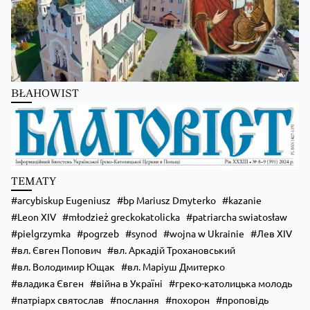
BŁAHOWIST
Zobacz na Facebooku
·
Udostępnij
TEMATY
arcybiskup Eugeniusz
bp Mariusz Dmyterko
kazanie
Leon XIV
młodzież greckokatolicka
patriarcha swiatosław
pielgrzymka
pogrzeb
synod
wojna w Ukrainie
Лев XIV
вл. Євген Попович
вл. Аркадій Трохановський
вл. Володимир Ющак
вл. Маріуш Дмитерко
владика Євген
війна в Україні
греко-католицька молодь
патріарх святослав
послання
похорон
проповідь