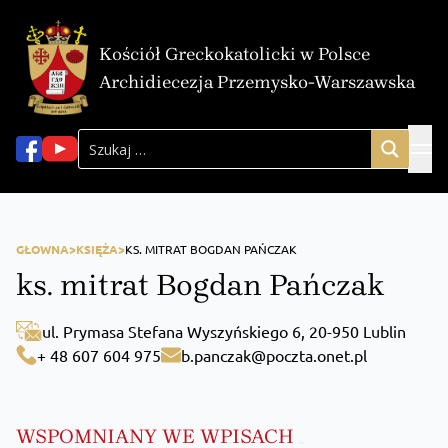
Kościół Greckokatolicki w Polsce
Archidiecezja Przemysko-Warszawska
GŁOWNA>
KSIĘŻA>
KS. MITRAT BOGDAN PAŃCZAK
ks. mitrat Bogdan Pańczak
ul. Prymasa Stefana Wyszyńskiego 6, 20-950 Lublin
+ 48 607 604 975
b.panczak@poczta.onet.pl
WSPOMNIANY WE WPISACH