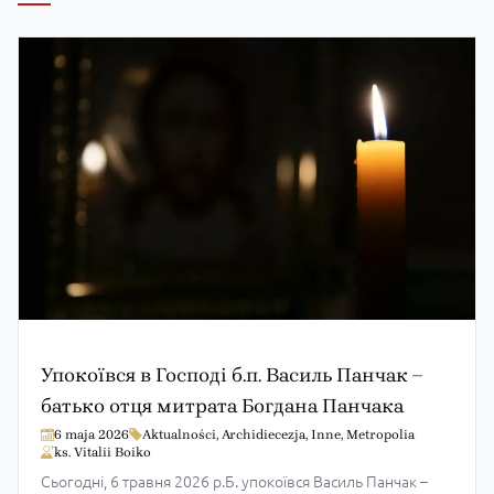
Господі б.п. Василь Панчак –
В Холмі молили
 митрата Богдана Панчака
блаженних Пра
ualności
,
Archidiecezja
,
Inne
,
Metropolia
27 stycznia 2026
Ak
ks. Vitalii Boiko
ня 2026 р.Б. упокоївся Василь Панчак –
23 січня 2026 року 