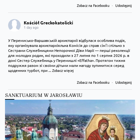
Zobacz na Facebooku
·
Udostępnij
Kościół Greckokatolicki
1 day ago
У Перемисько-Варшавській архиєпархії відбулася особлива подія,
яку організувала архиєпархіяльна Комісія до справ сім’ї спільно з
Сестрами Служебницями Непорочної Діви Марії — перші реколекції
для молодих родин, які проходили з 27 липня по 1 серпня 2026 р. в
домі Сестер Служебниць у Перемишлі «Effatha». Протягом тижня
подружжя разом зі своїми дітьми мали нагоду зупинитися серед
щоденних турбот, при
...
Zobacz więcej
Zobacz na Facebooku
·
Udostępnij
SANKTUARIUM W JAROSŁAWIU
Kościół Greckokatolicki
1 day ago
Преображення Господнє в Лодзі