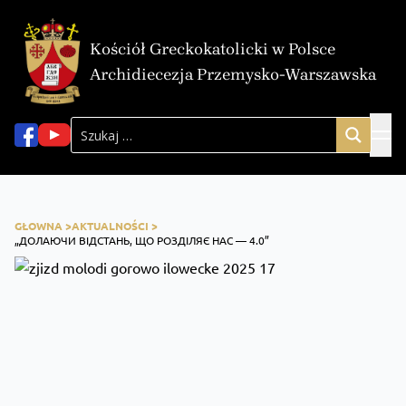
Kościół Greckokatolicki w Polsce
Archidiecezja Przemysko-Warszawska
GŁOWNA >
AKTUALNOŚCI >
„ДОЛАЮЧИ ВІДСТАНЬ, ЩО РОЗДІЛЯЄ НАС — 4.0”