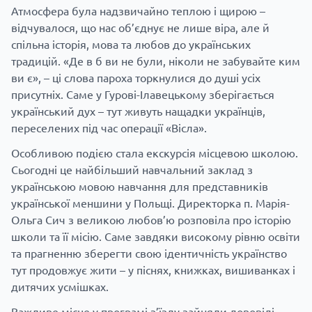
Атмосфера була надзвичайно теплою і щирою –
відчувалося, що нас об’єднує не лише віра, але й
спільна історія, мова та любов до українських
традицій. «Де в б ви не були, ніколи не забувайте ким
ви є», – ці слова пароха торкнулися до душі усіх
присутніх. Саме у Гурові-Ілавецькому зберігається
український дух – тут живуть нащадки українців,
переселених під час операції «Вісла».
Особливою подією стала екскурсія місцевою школою.
Сьогодні це найбільший навчальний заклад з
українською мовою навчання для представників
української меншини у Польщі. Директорка п. Марія-
Ольга Сич з великою любов’ю розповіла про історію
школи та її місію. Саме завдяки високому рівню освіти
та прагненню зберегти свою ідентичність українство
тут продовжує жити – у піснях, книжках, вишиванках і
дитячих усмішках.
Важливе місце у програмі з’їзду зайняли дововіді