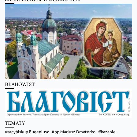
Kościół Greckokatolicki
1 day ago
Преображення Господнє в Лодзі
BŁAHOWIST
Zobacz na Facebooku
·
Udostępnij
TEMATY
arcybiskup Eugeniusz
bp Mariusz Dmyterko
kazanie