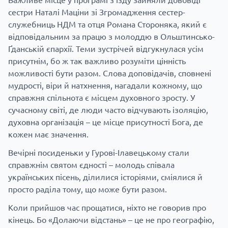
сестри Наталі Маціни зі Згромадження сестер-
служебниць НДМ та отця Романа Стороняка, який є
відповідальним за працю з молоддю в Ольштинсько-
Ґданській єпархії. Теми зустрічей відгукнулася усім
присутнім, бо ж так важливо розуміти цінність
можливості бути разом. Слова доповідачів, сповнені
мудрості, віри й натхнення, нагадали кожному, що
справжня спільнота є місцем духовного зросту. У
сучасному світі, де люди часто відчувають ізоляцію,
духовна організація – це місце присутності Бога, де
кожен має значення.
Вечірні посиденьки у Гурові-Ілавецькому стали
справжнім святом єдності – молодь співала
українських пісень, ділилися історіями, сміялися й
просто раділа тому, що може бути разом.
Коли прийшов час прощатися, ніхто не говорив про
кінець. Бо «Долаючи відстань» – це не про географію,