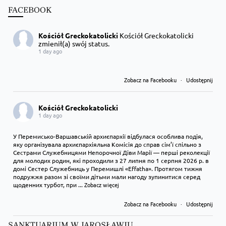
FACEBOOK
Kościół Greckokatolicki
Kościół Greckokatolicki
zmienił(a) swój status.
1 day ago
Zobacz na Facebooku
·
Udostępnij
Kościół Greckokatolicki
1 day ago
У Перемисько-Варшавській архиєпархії відбулася особлива подія,
яку організувала архиєпархіяльна Комісія до справ сім’ї спільно з
Сестрами Служебницями Непорочної Діви Марії — перші реколекції
для молодих родин, які проходили з 27 липня по 1 серпня 2026 р. в
домі Сестер Служебниць у Перемишлі «Effatha». Протягом тижня
подружжя разом зі своїми дітьми мали нагоду зупинитися серед
щоденних турбот, при
...
Zobacz więcej
Zobacz na Facebooku
·
Udostępnij
SANKTUARIUM W JAROSŁAWIU