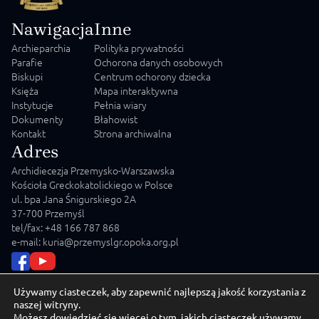
Nawigacja
Inne
Archieparchia
Polityka prywatności
Parafie
Ochorona danych osobowych
Biskupi
Centrum ochorony dziecka
Księża
Mapa interaktywna
Instytucje
Pełnia wiary
Dokumenty
Błahowist
Kontakt
Strona archiwalna
Adres
Archidiecezja Przemysko-Warszawska
Kościoła Greckokatolickiego w Polsce
ul. bpa Jana Śnigurskiego 2A
37-700 Przemyśl
tel/fax: +48 166 787 868
e-mail: kuria@przemyslgr.opoka.org.pl
Używamy ciasteczek, aby zapewnić najlepszą jakość korzystania z
naszej witryny.
Możesz dowiedzieć się więcej o tym, jakich ciasteczek używamy,