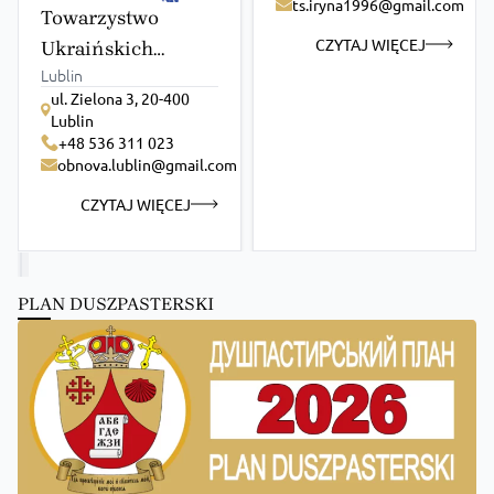
ts.iryna1996@gmail.com
Towarzystwo
CZYTAJ WIĘCEJ
Ukraińskich
Lublin
Studentów-
ul. Zielona 3, 20-400
Katolików
Lublin
„Obnova”
+48 536 311 023
obnova.lublin@gmail.com
CZYTAJ WIĘCEJ
PLAN DUSZPASTERSKI