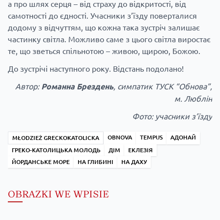
а про шлях серця – від страху до відкритості, від
самотності до єдності. Учасники з’їзду поверталися
додому з відчуттям, що кожна така зустріч залишає
частинку світла. Можливо саме з цього світла виростає
те, що зветься спільнотою – живою, щирою, Божою.
До зустрічі наступного року. Відстань подолано!
Автор:
Романна Брездень
, симпатик ТУСК “Обнова”,
м. Люблін
Фото: учасники з’їзду
OBNOVA
TEMPUS
АДОНАЙ
MŁODZIEŻ GRECKOKATOLICKA
ГРЕКО-КАТОЛИЦЬКА МОЛОДЬ
ДІМ
ЕКЛЕЗІЯ
ЙОРДАНСЬКЕ МОРЕ
НА ГЛИБИНІ
НА ДАХУ
OBRAZKI WE WPISIE