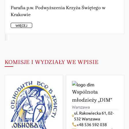
Parafia p.w. Podwyższenia Krzyża Świętego w
Krakowie
WIĘCEJ
KOMISJE I WYDZIAŁY WE WPISIE
Wspólnota
młodzieży „DIM”
Warszawa
ul. Rakowiecka 61, 02-
532 Warszawa
+48 536 592 038