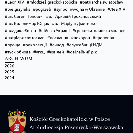
Leon XIV
młodzież greckokatolicka
patriarcha swiatosław
pielgrzymka
pogrzeb
synod
wojna w Ukrainie
Лев XIV
вл. Євген Попович
вл. Аркадій Трохановський
вл. Володимир Ющак
вл. Маріуш Дмитерко
владика Євген
війна в Україні
греко-католицька молодь
патріарх святослав
послання
похорон
проповідь
проща
реколекції
синод
служебниці НДМ
туск обнова
угкц
ювілей
ювілейний рік
ARCHIWUM
2026
2025
2024
Kościół Greckokatolicki w Polsce
Archidiecezja Przemysko-Warszawska