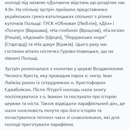
молоді під назвою «Долаючи відстань що розділяє нас
4.0». На спільну зустріч приїхали представники
українських греко-католицьких спільнот з різних
куточків Польщі: ТУСК «Обнова» (Люблін), «Дім» і
«Темпус» (Варшава), «На глибині» (Вроцлав), «Еклезія»
(Ряшів), «Адонай» (Щецін), “Йорданське море”
(Старгард) та «На даху» (Краків). Цього разу нас
гостинно вітало містечко Гурово-Ілавецьке, що на
півночі Польщі.
Зустріч розпочалася з молитви у церкві Воздвиження
Чесного Хреста, яку провадив парох о. митр. Іван
Лайкіш разом із сотрудником о. Христофором
Єдвабніком. Після Літургії молодь мала змогу
поспілкуватися з о. Іваном та послухати про історію
церкви та міста. Також відвідали парафіяльний дім, де
мали можливість почути про його історію та
почастуватися теплим чаєм зі смаколиками, які для
молоді приготували парафіяни.