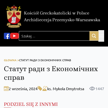
Kościół Greckokatolicki w Polsce
Archidiecezja Przemysko-Warszawska
GŁOWNA >
СТАТУТ РАДИ З ЕКОНОМІЧНИХ СПРАВ
Статут ради з Економічних
справ
2 września, 2024
ks. Mykola Dmytrotsa
1447
PODZIEL SIĘ Z INNYMI