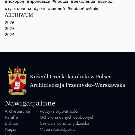
похорон
проповідь
проща
реколекції
синод
туск обнова
угкц
ювілей
ювілейний рік
ARCHIWUM
2026
Zobacz na Facebooku
·
Udostępnij
2025
2024
Kościół Greckokatolicki w Polsce
Archidiecezja Przemysko-Warszawska
Nawigacja
Inne
Archieparchia
Polityka prywatności
Parafie
Ochorona danych osobowych
Biskupi
Centrum ochorony dziecka
Księża
Mapa interaktywna
Instytucje
Pełnia wiary