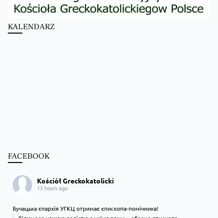
KALENDARZ
FACEBOOK
Kościół Greckokatolicki
13 hours ago
Бучацька єпархія УГКЦ отримає єпископа-помічника!