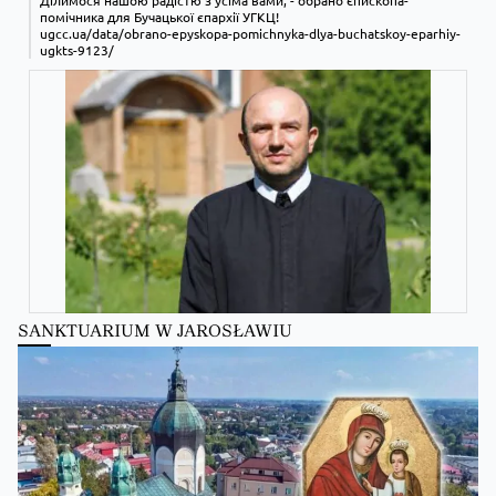
Ділимося нашою радістю з усіма вами, - обрано єпископа-
помічника для Бучацької єпархії УГКЦ!
ugcc.ua/data/obrano-epyskopa-pomichnyka-dlya-buchatskoy-eparhiy-
ugkts-9123/
SANKTUARIUM W JAROSŁAWIU
Zobacz na Facebooku
·
Udostępnij
Kościół Greckokatolicki
Kościół Greckokatolicki
zmienił(a) swój status.
14 hours ago