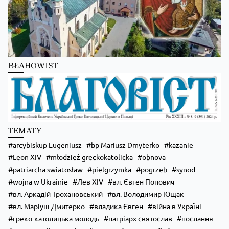
Zobacz na Facebooku
·
Udostępnij
Kościół Greckokatolicki
2 days ago
Школи Християнського Аніматора (ШХА)
BŁAHOWIST
✨ Хочеш не просто проводити час, а зростати у вірі, відкривати свої
таланти та навчитися надихати інших?
Запрошуємо тебе до Школи Християнського Аніматора (ШХА) —
місця, де формується нове покоління християнських лідерів.
💙 На тебе чекає:
• живе спілкування та нові знайомства;
TEMATY
• формація, яка допоможе зміцнити віру;
• практичні навички для організації зустрічей, т
...
Zobacz więcej
arcybiskup Eugeniusz
bp Mariusz Dmyterko
kazanie
Leon XIV
młodzież greckokatolicka
obnova
patriarcha swiatosław
pielgrzymka
pogrzeb
synod
wojna w Ukrainie
Лев XIV
вл. Євген Попович
вл. Аркадій Трохановський
вл. Володимир Ющак
вл. Маріуш Дмитерко
владика Євген
війна в Україні
греко-католицька молодь
патріарх святослав
послання