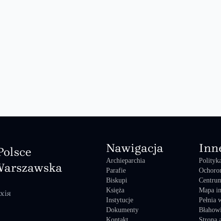
Nawigacja
Inn
Polsce
Archieparchia
Polityk
Warszawska
Parafie
Ochoro
Biskupi
Centrum
Księża
Mapa in
хія
Instytucje
Pełnia 
Dokumenty
Błahowi
Kontakt
Strona 