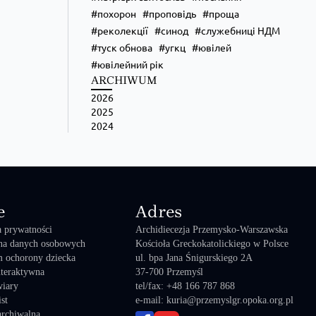
похорон
проповідь
проща
реколекції
синод
служебниці НДМ
туск обнова
угкц
ювілей
ювілейний рік
ARCHIWUM
2026
2025
2024
e
Adres
a prywatności
Archidiecezja Przemysko-Warszawska
na danych osobowych
Kościoła Greckokatolickiego w Polsce
 ochorony dziecka
ul. bpa Jana Śnigurskiego 2A
teraktywna
37-700 Przemyśl
wiary
tel/fax: +48 166 787 868
st
e-mail: kuria@przemyslgr.opoka.org.pl
archiwalna