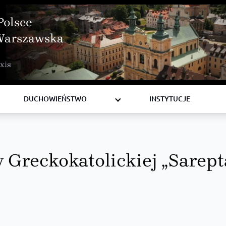
Polsce
Warszawska
BISKUPI
хія
KSIĘŻA
DIAKONI
DUCHOWIEŃSTWO
INSTYTUCJE
 Greckokatolickiej „Sarept