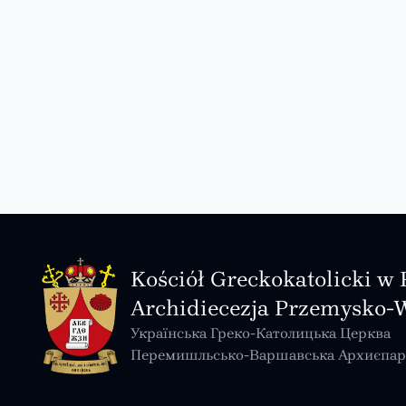
Kościół Greckokatolicki w 
Archidiecezja Przemysko-
Українська Греко-Католицька Церква
Перемишльсько-Варшавська Архиєпар