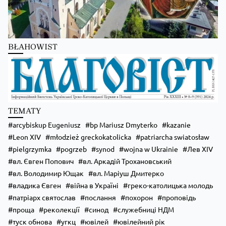
Zobacz na Facebooku
·
Udostępnij
Kościół Greckokatolicki
5 hours ago
BŁAHOWIST
Бучацька єпархія УГКЦ отримає єпископа-помічника!
Zobacz na Facebooku
·
Udostępnij
TEMATY
arcybiskup Eugeniusz
bp Mariusz Dmyterko
kazanie
Leon XIV
młodzież greckokatolicka
patriarcha swiatosław
pielgrzymka
pogrzeb
synod
wojna w Ukrainie
Лев XIV
вл. Євген Попович
вл. Аркадій Трохановський
вл. Володимир Ющак
вл. Маріуш Дмитерко
владика Євген
війна в Україні
греко-католицька молодь
патріарх святослав
послання
похорон
проповідь
проща
реколекції
синод
служебниці НДМ
туск обнова
угкц
ювілей
ювілейний рік