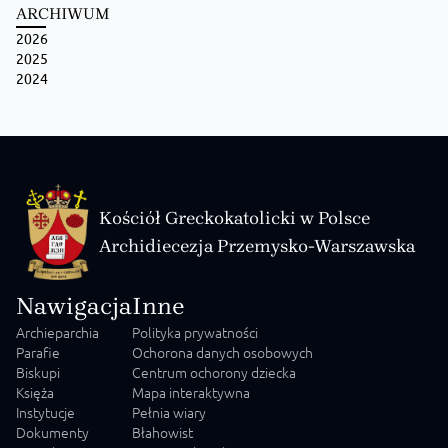
ARCHIWUM
2026
2025
2024
Kościół Greckokatolicki w Polsce
Archidiecezja Przemysko-Warszawska
Nawigacja
Inne
Archieparchia
Polityka prywatności
Parafie
Ochorona danych osobowych
Biskupi
Centrum ochorony dziecka
Księża
Mapa interaktywna
Instytucje
Pełnia wiary
Dokumenty
Błahowist