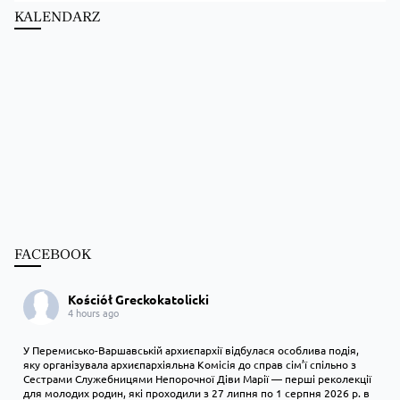
KALENDARZ
FACEBOOK
Kościół Greckokatolicki
4 hours ago
У Перемисько-Варшавській архиєпархії відбулася особлива подія,
яку організувала архиєпархіяльна Комісія до справ сім’ї спільно з
Сестрами Служебницями Непорочної Діви Марії — перші реколекції
для молодих родин, які проходили з 27 липня по 1 серпня 2026 р. в