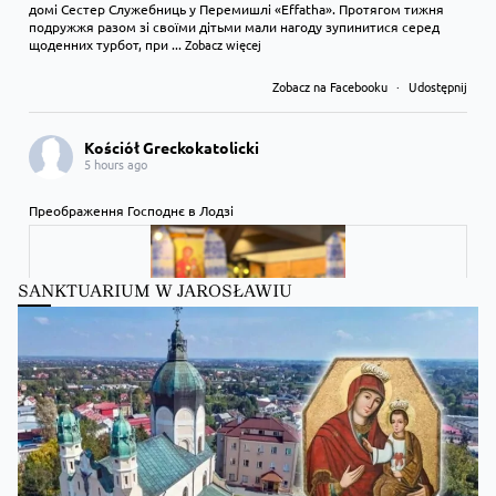
домі Сестер Служебниць у Перемишлі «Effatha». Протягом тижня
подружжя разом зі своїми дітьми мали нагоду зупинитися серед
щоденних турбот, при
...
Zobacz więcej
Zobacz na Facebooku
·
Udostępnij
Kościół Greckokatolicki
5 hours ago
Преображення Господнє в Лодзі
SANKTUARIUM W JAROSŁAWIU