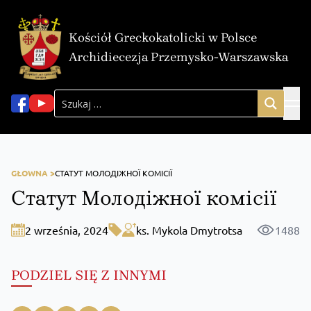
Kościół Greckokatolicki w Polsce
Archidiecezja Przemysko-Warszawska
GŁOWNA >
СТАТУТ МОЛОДІЖНОЇ КОМІСІЇ
Статут Молодіжної комісії
2 września, 2024
ks. Mykola Dmytrotsa
1488
PODZIEL SIĘ Z INNYMI