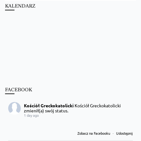
KALENDARZ
FACEBOOK
Kościół Greckokatolicki
Kościół Greckokatolicki
zmienił(a) swój status.
1 day ago
Zobacz na Facebooku
·
Udostępnij