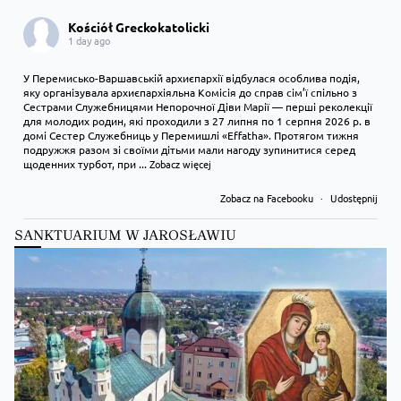
Kościół Greckokatolicki
1 day ago
У Перемисько-Варшавській архиєпархії відбулася особлива подія,
яку організувала архиєпархіяльна Комісія до справ сім’ї спільно з
Сестрами Служебницями Непорочної Діви Марії — перші реколекції
для молодих родин, які проходили з 27 липня по 1 серпня 2026 р. в
домі Сестер Служебниць у Перемишлі «Effatha». Протягом тижня
подружжя разом зі своїми дітьми мали нагоду зупинитися серед
щоденних турбот, при
...
Zobacz więcej
Zobacz na Facebooku
·
Udostępnij
SANKTUARIUM W JAROSŁAWIU
Kościół Greckokatolicki
1 day ago
Преображення Господнє в Лодзі