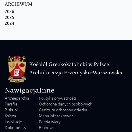
ARCHIWUM
2026
2025
2024
Kościół Greckokatolicki w Polsce
Archidiecezja Przemysko-Warszawska
Nawigacja
Inne
Archieparchia
Polityka prywatności
Parafie
Ochorona danych osobowych
Biskupi
Centrum ochorony dziecka
Księża
Mapa interaktywna
Instytucje
Pełnia wiary
Dokumenty
Błahowist