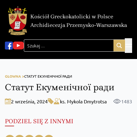
Kościół Greckokatolicki w Polsce
Archidiecezja Przemysko-Warszawska
GŁOWNA >
СТАТУТ ЕКУМЕНІЧНОЇ РАДИ
Статут Екуменічної ради
2 września, 2024
ks. Mykola Dmytrotsa
1483
PODZIEL SIĘ Z INNYMI