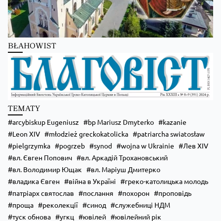
BŁAHOWIST
Zobacz na Facebooku
·
Udostępnij
TEMATY
arcybiskup Eugeniusz
bp Mariusz Dmyterko
kazanie
Leon XIV
młodzież greckokatolicka
patriarcha swiatosław
pielgrzymka
pogrzeb
synod
wojna w Ukrainie
Лев XIV
вл. Євген Попович
вл. Аркадій Трохановський
вл. Володимир Ющак
вл. Маріуш Дмитерко
владика Євген
війна в Україні
греко-католицька молодь
патріарх святослав
послання
похорон
проповідь
проща
реколекції
синод
служебниці НДМ
туск обнова
угкц
ювілей
ювілейний рік