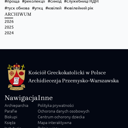
проща
реколекції
синод
служебниці НДМ
туск обнова
угкц
ювілей
ювілейний рік
ARCHIWUM
2026
2025
2024
Kościół Greckokatolicki w Polsce
Archidiecezja Przemysko-Warszawska
Nawigacja
Inne
Archieparchia
Polityka prywatności
Parafie
Ochorona danych osobowych
Biskupi
Centrum ochorony dziecka
Księża
Mapa interaktywna
Instytucje
Pełnia wiary