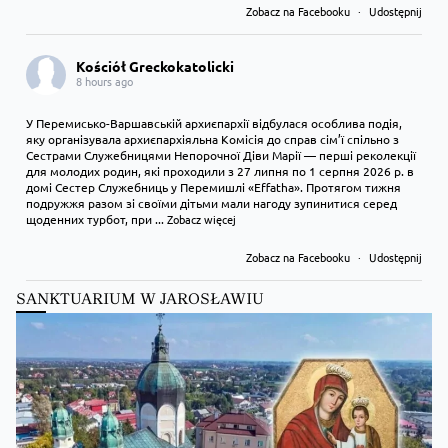
Zobacz na Facebooku
·
Udostępnij
Kościół Greckokatolicki
8 hours ago
У Перемисько-Варшавській архиєпархії відбулася особлива подія,
яку організувала архиєпархіяльна Комісія до справ сім’ї спільно з
Сестрами Служебницями Непорочної Діви Марії — перші реколекції
для молодих родин, які проходили з 27 липня по 1 серпня 2026 р. в
домі Сестер Служебниць у Перемишлі «Effatha». Протягом тижня
подружжя разом зі своїми дітьми мали нагоду зупинитися серед
щоденних турбот, при
...
Zobacz więcej
Zobacz na Facebooku
·
Udostępnij
SANKTUARIUM W JAROSŁAWIU
Kościół Greckokatolicki
9 hours ago
Преображення Господнє в Лодзі