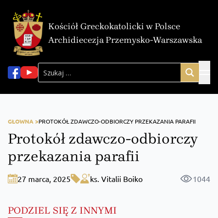
Kościół Greckokatolicki w Polsce
Archidiecezja Przemysko-Warszawska
GŁOWNA >
PROTOKÓŁ ZDAWCZO-ODBIORCZY PRZEKAZANIA PARAFII
Protokół zdawczo-odbiorczy
przekazania parafii
27 marca, 2025
ks. Vitalii Boiko
1044
PODZIEL SIĘ Z INNYMI