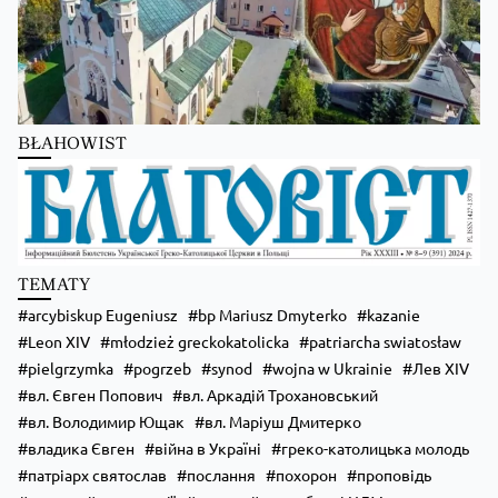
BŁAHOWIST
Zobacz na Facebooku
·
Udostępnij
TEMATY
arcybiskup Eugeniusz
bp Mariusz Dmyterko
kazanie
Leon XIV
młodzież greckokatolicka
patriarcha swiatosław
pielgrzymka
pogrzeb
synod
wojna w Ukrainie
Лев XIV
вл. Євген Попович
вл. Аркадій Трохановський
вл. Володимир Ющак
вл. Маріуш Дмитерко
владика Євген
війна в Україні
греко-католицька молодь
патріарх святослав
послання
похорон
проповідь