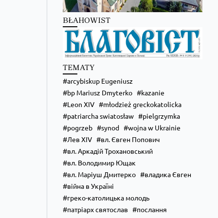
BŁAHOWIST
TEMATY
arcybiskup Eugeniusz
bp Mariusz Dmyterko
kazanie
Leon XIV
młodzież greckokatolicka
Zobacz na Facebooku
·
Udostępnij
patriarcha swiatosław
pielgrzymka
pogrzeb
synod
wojna w Ukrainie
Лев XIV
вл. Євген Попович
вл. Аркадій Трохановський
вл. Володимир Ющак
вл. Маріуш Дмитерко
владика Євген
війна в Україні
греко-католицька молодь
патріарх святослав
послання