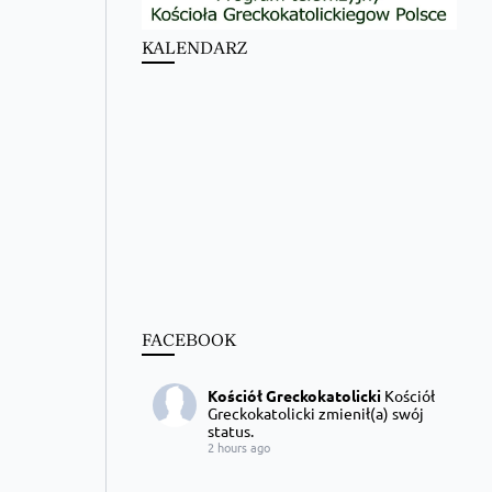
KALENDARZ
FACEBOOK
Kościół Greckokatolicki
Kościół
Greckokatolicki zmienił(a) swój
status.
2 hours ago