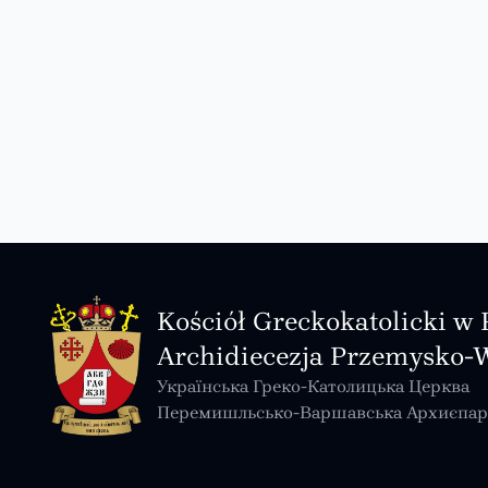
Kościół Greckokatolicki w 
Archidiecezja Przemysko-
Українська Греко-Католицька Церква
Перемишльсько-Варшавська Архиєпар