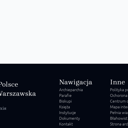
Nawigacja
Inne
Polsce
Archieparchia
Polityka 
Warszawska
Parafie
Ochorona
Biskupi
Centrum o
Księża
Mapa inte
хія
Instytucje
Pełnia wia
Dokumenty
Błahowist
Kontakt
Strona ar