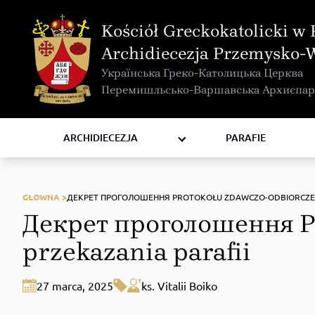
MAPA INTERAKTYWNA
Kościół Greckokatolicki w 
KURIA METROPOLITALNA
Archidiecezja Przemysko-
KAPITUŁA
Українська Греко-Католицька Церква
KOMISJE I WYDZIAŁY
Перемишльсько-Варшавська Архиєпар
RADY
ZAKONY I ZGROMADZENIA
ARCHIDIECEZJA
PARAFIE
GŁOWNA >
ДЕКРЕТ ПРОГОЛОШЕННЯ PROTOKOŁU ZDAWCZO-ODBIORCZEG
Декрет проголошення Pr
przekazania parafii
27 marca, 2025
ks. Vitalii Boiko