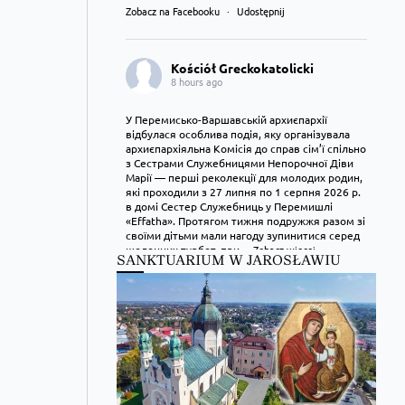
Zobacz na Facebooku
·
Udostępnij
Kościół Greckokatolicki
8 hours ago
У Перемисько-Варшавській архиєпархії
відбулася особлива подія, яку організувала
архиєпархіяльна Комісія до справ сім’ї спільно
з Сестрами Служебницями Непорочної Діви
Марії — перші реколекції для молодих родин,
які проходили з 27 липня по 1 серпня 2026 р.
в домі Сестер Служебниць у Перемишлі
«Effatha». Протягом тижня подружжя разом зі
своїми дітьми мали нагоду зупинитися серед
щоденних турбот, при
...
Zobacz więcej
SANKTUARIUM W JAROSŁAWIU
Zobacz na Facebooku
·
Udostępnij
Kościół Greckokatolicki
9 hours ago
Преображення Господнє в Лодзі