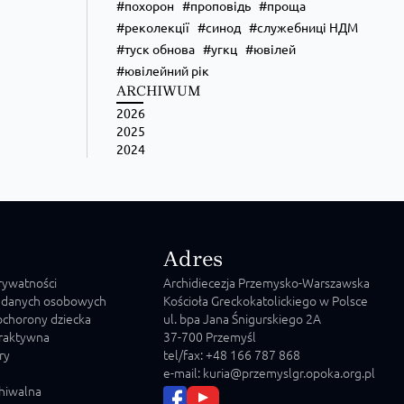
похорон
проповідь
проща
реколекції
синод
служебниці НДМ
туск обнова
угкц
ювілей
ювілейний рік
ARCHIWUM
2026
2025
2024
Adres
prywatności
Archidiecezja Przemysko-Warszawska
 danych osobowych
Kościoła Greckokatolickiego w Polsce
chorony dziecka
ul. bpa Jana Śnigurskiego 2A
raktywna
37-700 Przemyśl
ry
tel/fax: +48 166 787 868
e-mail: kuria@przemyslgr.opoka.org.pl
chiwalna