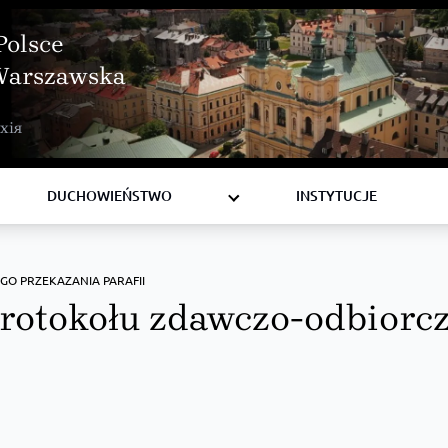
Polsce
Warszawska
BISKUPI
хія
KSIĘŻA
DIAKONI
DUCHOWIEŃSTWO
INSTYTUCJE
O PRZEKAZANIA PARAFII
otokołu zdawczo-odbiorc