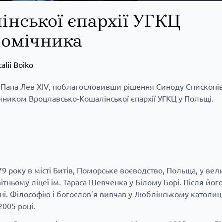
інської єпархії УГКЦ
помічника
talii Boiko
о Папа Лев XIV, поблагословивши рішення Синоду Єпископі
ником Вроцлавсько-Кошалінської єпархії УГКЦ у Польщі.
 року в місті Битів, Поморське воєводство, Польща, у вел
тньому ліцеї ім. Тараса Шевченка у Білому Борі. Після йог
іні. Філософію і богослов’я вивчав у Люблінському католи
2005 році.