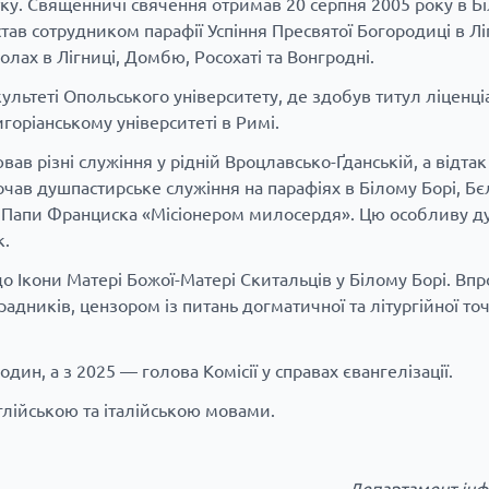
ку. Священничі свячення отримав 20 серпня 2005 року в Бі
в сотрудником парафії Успіння Пресвятої Богородиці в Ліг
лах в Лігниці, Домбю, Росохаті та Вонгродні.
ультеті Опольського університету, де здобув титул ліценці
игоріанському університеті в Римі.
ав різні служіння у рідній Вроцлавсько-Ґданській, а відтак
чав душпастирське служіння на парафіях в Білому Борі, Бє
 Папи Франциска «Місіонером милосердя». Цю особливу ду
к.
до Ікони Матері Божої-Матері Скитальців у Білому Борі. Вп
адників, цензором із питань догматичної та літургійної точ
ин, а з 2025 — голова Комісії у справах євангелізації.
лійською та італійською мовами.
Департамент інф