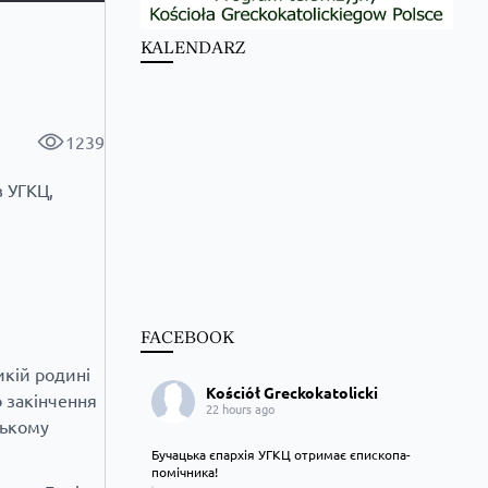
KALENDARZ
1239
в УГКЦ,
FACEBOOK
икій родині
Kościół Greckokatolicki
о закінчення
22 hours ago
цькому
Бучацька єпархія УГКЦ отримає єпископа-
помічника!