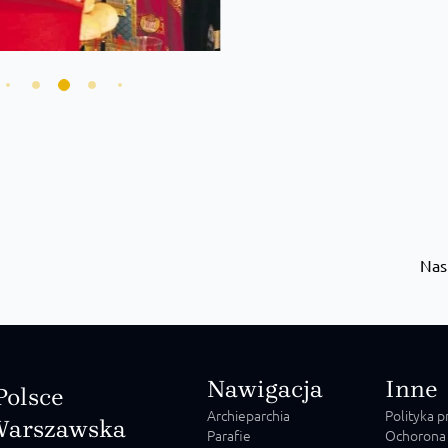
Nas
Nawigacja
Inne
Polsce
Archieparchia
Polityka 
Warszawska
Parafie
Ochorona