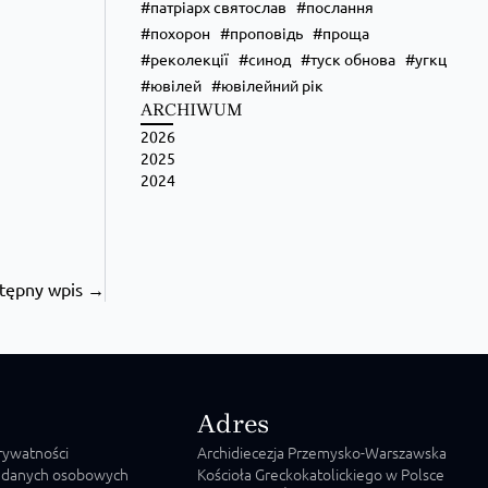
патріарх святослав
послання
похорон
проповідь
проща
реколекції
синод
туск обнова
угкц
ювілей
ювілейний рік
ARCHIWUM
2026
Zobacz na Facebooku
·
Udostępnij
2025
2024
tępny wpis →
Adres
prywatności
Archidiecezja Przemysko-Warszawska
 danych osobowych
Kościoła Greckokatolickiego w Polsce