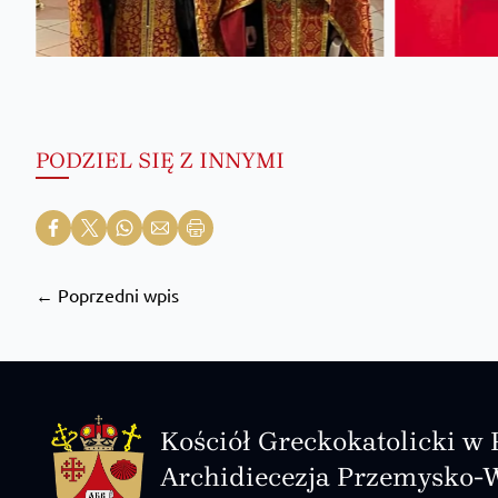
PODZIEL SIĘ Z INNYMI
← Poprzedni wpis
Kościół Greckokatolicki w 
Archidiecezja Przemysko-