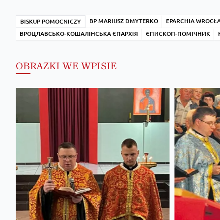
BP MARIUSZ DMYTERKO
EPARCHIA WROCŁ
BISKUP POMOCNICZY
ВРОЦЛАВСЬКО-КОШАЛІНСЬКА ЄПАРХІЯ
ЄПИСКОП-ПОМІЧНИК
OBRAZKI WE WPISIE