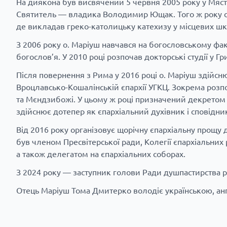
На диякона був висвячений 5 червня 2005 року у Мяст
Святитель — владика Володимир Ющак. Того ж року ста
де викладав греко-католицьку катехизу у місцевих шко
З 2006 року о. Маріуш навчався на богословському фак
богослов’я. У 2010 році розпочав докторські студії у Гр
Після повернення з Рима у 2016 році о. Маріуш здійснюв
Вроцлавсько-Кошалінській єпархії УГКЦ. Зокрема розпо
та Мєндзибожі. У цьому ж році призначений декретом
здійснює дотепер як єпархіальний духівник і сповідни
Від 2016 року організовує щорічну єпархіальну прощу 
був членом Пресвітерської ради, Колегії єпархіальних р
а також делегатом на єпархіальних соборах.
З 2024 року — заступник голови Ради душпастирства род
Отець Маріуш Тома Дмитерко володіє українською, анг