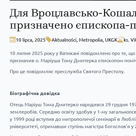
Для Вроцлавсько-Кошал
призначено єпископа-
10 lipca, 2025
Aktualności
,
Metropolia
,
UKGK
ks. Vi
10 липня 2025 року у Ватикані повідомлено про те, щ
призначив о. Маріуша Тому Дмитерка єпископом-поміч
Про це
повідомляє
пресслужба Святого Престолу.
Біографічна довідка
Отець Маріуш Тома Дмитерко народився 29 грудня 1979
землеробів. Середню освіту здобув у 1-му загальноосві
у 1999 році вступив до митрополичої семінарії в Любл
університеті, отримавши ступінь магістра богослов’я у 