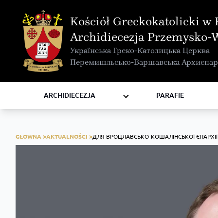
MAPA INTERAKTYWNA
Kościół Greckokatolicki w 
KURIA METROPOLITALNA
Archidiecezja Przemysko-
KAPITUŁA
Українська Греко-Католицька Церква
KOMISJE I WYDZIAŁY
Перемишльсько-Варшавська Архиєпар
RADY
ZAKONY I ZGROMADZENIA
ARCHIDIECEZJA
PARAFIE
GŁOWNA >
AKTUALNOŚCI >
ДЛЯ ВРОЦЛАВСЬКО-КОШАЛІНСЬКОЇ ЄПАРХІ