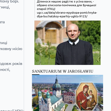
лому Борі.
Ділимося нашою радістю з усіма вами, -
обрано єпископа-помічника для Бучацької
ниці,
єпархії УГКЦ!
ugcc.ua/data/obrano-epyskopa-pomichnyka-
dlya-buchatskoy-eparhiy-ugkts-9123/
ата
лиці
ховну місію
родовж років
ності,
Zobacz na Facebooku
·
Udostępnij
SANKTUARIUM W JAROSŁAWIU
Kościół Greckokatolicki
Kościół
Greckokatolicki zmienił(a) swój
status.
22 hours ago
ормації УГКЦ
Zobacz na Facebooku
·
Udostępnij