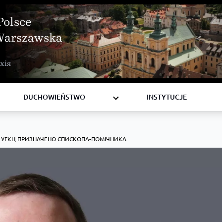
Polsce
Warszawska
BISKUPI
хія
KSIĘŻA
DIAKONI
DUCHOWIEŃSTWO
INSTYTUCJE
Ї УГКЦ ПРИЗНАЧЕНО ЄПИСКОПА-ПОМІЧНИКА