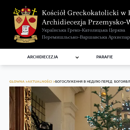
MAPA INTERAKTYWNA
Kościół Greckokatolicki w 
KURIA METROPOLITALNA
Archidiecezja Przemysko-
KAPITUŁA
Українська Греко-Католицька Церква
KOMISJE I WYDZIAŁY
Перемишльсько-Варшавська Архиєпар
RADY
ZAKONY I ZGROMADZENIA
ARCHIDIECEZJA
PARAFIE
GŁOWNA >
AKTUALNOŚCI >
БОГОСЛУЖЕННЯ В НЕДІЛЮ ПЕРЕД БОГОЯВЛ