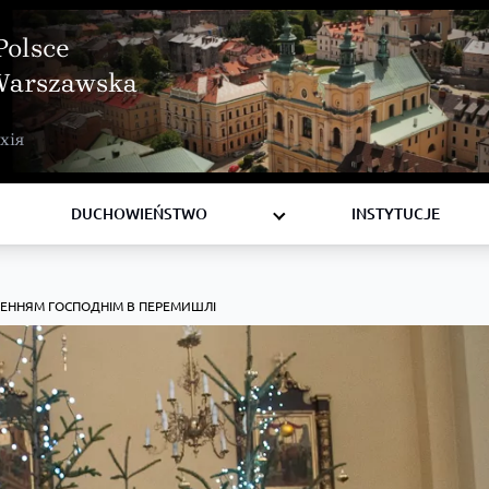
Polsce
Warszawska
BISKUPI
хія
KSIĘŻA
DIAKONI
DUCHOWIEŃSTWO
INSTYTUCJE
ЕННЯМ ГОСПОДНІМ В ПЕРЕМИШЛІ