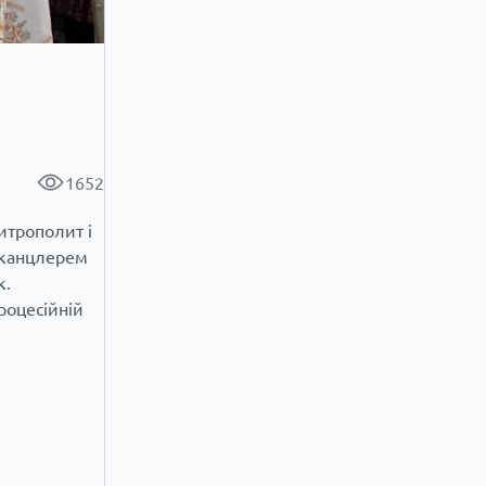
1652
итрополит і
 канцлерем
к.
роцесійній