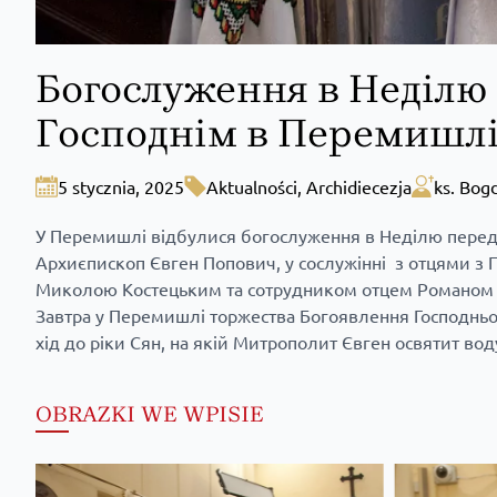
Богослуження в Неділю
Господнім в Перемишл
5 stycznia, 2025
Aktualności
,
Archidiecezja
ks. Bog
У Перемишлі відбулися богослуження в Неділю перед 
Архиєпископ Євген Попович, у сослужінні з отцями 
Миколою Костецьким та сотрудником отцем Романом 
Завтра у Перемишлі торжества Богоявлення Господнього
хід до ріки Сян, на якій Митрополит Євген освятит вод
OBRAZKI WE WPISIE