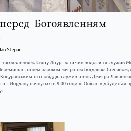
 перед Богоявленням
і
dan Stepan
Богоявленням. Святу Літургію та чин водосвятя служив М
з Перемишля: отцем парохом митратом Богданом Степаном,
Коцуровським та сповіддю служив отець Дмитро Лавреню
 – Йордану почнуться в 9.00 годині. Опісля відбудеться п
у.