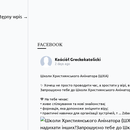
tępny wpis →
FACEBOOK
Kościół Greckokatolicki
2 days ago
Школи Християнського Аніматора (ШХА)
✨ Хочеш не просто проводити час, а зростати у вірі, 
Запрошуємо тебе до Школи Християнського Аніматора
💙 На тебе чекає:
• живе спілкування та нові знайомства;
• формація, яка допоможе зміцнити віру;
• практичні навички для організації зустрічей, т
...
Zobac