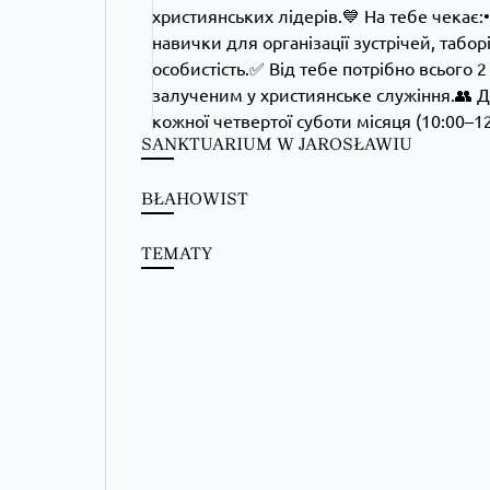
SANKTUARIUM W JAROSŁAWIU
BŁAHOWIST
TEMATY
Kościół Greckokatolicki
2 days ago
Школи Християнського Аніматора (ШХА)
✨ Хочеш не просто проводити час, а зростати у вірі, 
Запрошуємо тебе до Школи Християнського Аніматора
Більше на сайті...