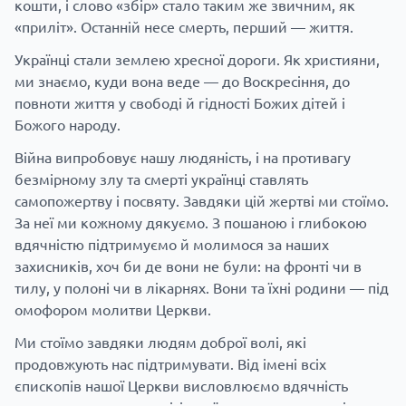
кошти, і слово «збір» стало таким же звичним, як
«приліт». Останній несе смерть, перший — життя.
Українці стали землею хресної дороги. Як християни,
ми знаємо, куди вона веде — до Воскресіння, до
повноти життя у свободі й гідності Божих дітей і
Божого народу.
Війна випробовує нашу людяність, і на противагу
безмірному злу та смерті українці ставлять
самопожертву і посвяту. Завдяки цій жертві ми стоїмо.
За неї ми кожному дякуємо. З пошаною і глибокою
вдячністю підтримуємо й молимося за наших
захисників, хоч би де вони не були: на фронті чи в
тилу, у полоні чи в лікарнях. Вони та їхні родини — під
омофором молитви Церкви.
Ми стоїмо завдяки людям доброї волі, які
продовжують нас підтримувати. Від імені всіх
єпископів нашої Церкви висловлюємо вдячність