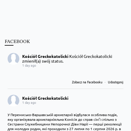
FACEBOOK
Kościół Greckokatolicki
Kościół Greckokatolicki
zmienił(a) swój status.
1 day ago
Zobacz na Facebooku
·
Udostępnij
Kościół Greckokatolicki
1 day ago
У Перемисько-Варшавській архиєпархії відбулася особлива подія,
яку організувала архиєпархіяльна Комісія до справ сім’ї спільно з
Сестрами Служебницями Непорочної Діви Марії — перші реколекції
для молодих родин, які проходили з 27 липня по 1 серпня 2026 р. в