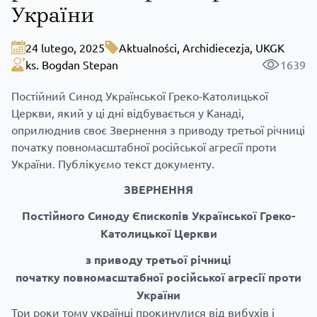
України
24 lutego, 2025
Aktualności
,
Archidiecezja
,
UKGK
ks. Bogdan Stepan
1639
Постійний Синод Української Греко-Католицької
Церкви, який у ці дні відбувається у Канаді,
оприлюднив своє Звернення з приводу третьої річниці
початку повномасштабної російської агресії проти
України. Публікуємо текст документу.
ЗВЕРНЕННЯ
Постійного Синоду Єпископів Української Греко-
Католицької Церкви
з приводу третьої річниці
початку повномасштабної російської агресії проти
України
Три роки тому українці прокинулися від вибухів і