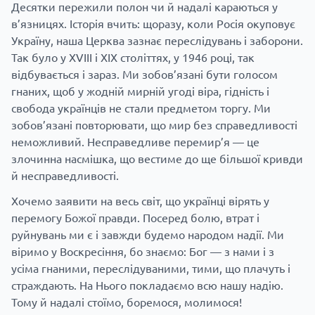
Десятки пережили полон чи й надалі караються у
в’язницях. Історія вчить: щоразу, коли Росія окуповує
Україну, наша Церква зазнає переслідувань і заборони.
Так було у XVIII і XIX століттях, у 1946 році, так
відбувається і зараз. Ми зобов’язані бути голосом
гнаних, щоб у жодній мирній угоді віра, гідність і
свобода українців не стали предметом торгу. Ми
зобов’язані повторювати, що мир без справедливості
неможливий. Несправедливе перемир’я — це
злочинна насмішка, що вестиме до ще більшої кривди
й несправедливості.
Хочемо заявити на весь світ, що українці вірять у
перемогу Божої правди. Посеред болю, втрат і
руйнувань ми є і завжди будемо народом надії. Ми
віримо у Воскресіння, бо знаємо: Бог — з нами і з
усіма гнаними, переслідуваними, тими, що плачуть і
страждають. На Нього покладаємо всю нашу надію.
Тому й надалі стоїмо, боремося, молимося!