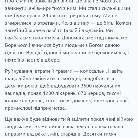
Проте ми не звикли до війни. До зла не можна ані
звикнути, ані змиритися з ним. Ми стали сильнішими,
ніж були вранці 24 лютого три роки тому. Ми не
змирилися із втратами. Кожна з них — це біль. Кожен
загиблий живе в пам’яті Божій і людській. Ми
пам’ятаємо і молимося. Допомагаємо і підтримуємо.
Боремося і вчимося бути людьми з Богом даною
гідністю. Від цієї гідності ми ніколи не відмовимося, і
ніхто її в нас не відбере.
Руйнування, втрати й травми — колосальні. Навіть
якщо війна закінчиться сьогодні, знадобляться
десятки років, щоб відбудувати 3500 навчальних
закладів, понад 1200 лікарень, 670 церков, тисячі
кілометрів доріг, сотні тисяч домівок, електростанції,
промислові підприємства.
Ще важче буде відновити й зцілити покалічені війною
людські життя. Не лише наша земля пошматована
вирвами від ракет, мін, снарядів. Десятки тисяч