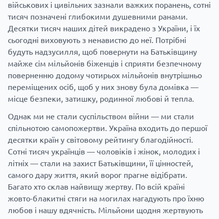
військових і цивільних зазнали важких поранень, сотні
тисяч позначені глибокими душевними ранами.
Десятки тисяч наших дітей викрадено з України, і їх
сьогодні виховують з ненавистю до неї. Потрібні
будуть надзусилля, щоб повернути на Батьківщину
майже сім мільйонів біженців і сприяти безпечному
поверненню додому чотирьох мільйонів внутрішньо
переміщених осіб, щоб у них знову була домівка —
місце безпеки, затишку, родинної любові й тепла.
Однак ми не стали суспільством війни — ми стали
спільнотою самопожертви. Україна входить до першої
десятки країн у світовому рейтингу благодійності.
Сотні тисяч українців — чоловіків і жінок, молодих і
літніх — стали на захист Батьківщини, її цінностей,
самого дару життя, який ворог прагне відібрати.
Багато хто склав найвищу жертву. По всій країні
жовто-блакитні стяги на могилах нагадують про їхню
любов і нашу вдячність. Мільйони щодня жертвують