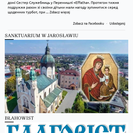
домі Сестер Служебниць у Перемишлі «Effatha». Протягом тижня
подружжя разом зі своїми дітьми мали нагоду зупинитися серед
щоденних турбот, при
...
Zobacz więcej
Zobacz na Facebooku
·
Udostępnij
SANKTUARIUM W JAROSŁAWIU
Kościół Greckokatolicki
1 day ago
Преображення Господнє в Лодзі
BŁAHOWIST