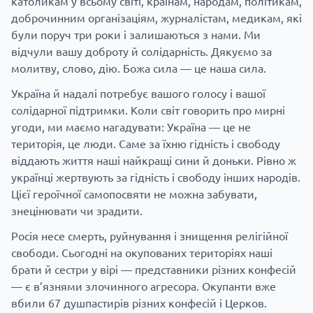
католикам у всьому світі, країнам, народам, політикам,
доброчинним організаціям, журналістам, медикам, які
були поруч три роки і залишаються з нами. Ми
відчули вашу доброту й солідарність. Дякуємо за
молитву, слово, дію. Божа сила — це наша сила.
Україна й надалі потребує вашого голосу і вашої
солідарної підтримки. Коли світ говорить про мирні
угоди, ми маємо нагадувати: Україна — це не
територія, це люди. Саме за їхню гідність і свободу
віддають життя наші найкращі сини й доньки. Рівно ж
українці жертвують за гідність і свободу інших народів.
Цієї героїчної самопосвяти не можна забувати,
знецінювати чи зрадити.
Росія несе смерть, руйнування і знищення релігійної
свободи. Сьогодні на окупованих територіях наші
брати й сестри у вірі — представники різних конфесій
— є в’язнями злочинного агресора. Окупанти вже
вбили 67 душпастирів різних конфесій і Церков.