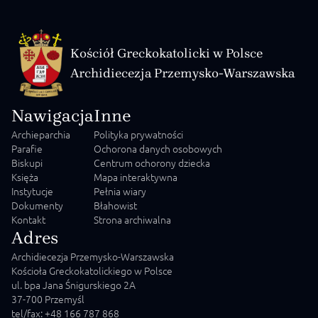
Kościół Greckokatolicki w Polsce
Archidiecezja Przemysko-Warszawska
Nawigacja
Inne
Archieparchia
Polityka prywatności
Parafie
Ochorona danych osobowych
Biskupi
Centrum ochorony dziecka
Księża
Mapa interaktywna
Instytucje
Pełnia wiary
Dokumenty
Błahowist
Kontakt
Strona archiwalna
Adres
Archidiecezja Przemysko-Warszawska
Kościoła Greckokatolickiego w Polsce
ul. bpa Jana Śnigurskiego 2A
37-700 Przemyśl
tel/fax: +48 166 787 868