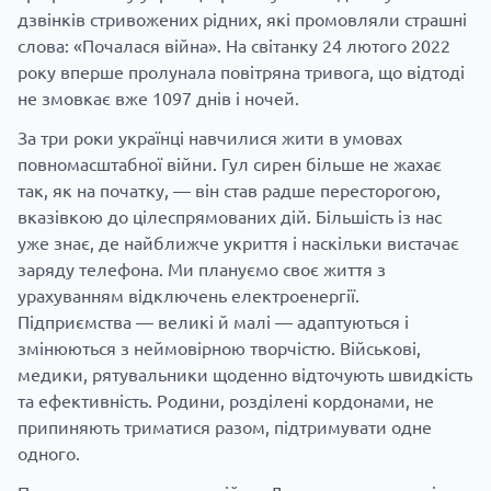
дзвінків стривожених рідних, які промовляли страшні
слова: «Почалася війна». На світанку 24 лютого 2022
року вперше пролунала повітряна тривога, що відтоді
не змовкає вже 1097 днів і ночей.
За три роки українці навчилися жити в умовах
повномасштабної війни. Гул сирен більше не жахає
так, як на початку, — він став радше пересторогою,
вказівкою до цілеспрямованих дій. Більшість із нас
уже знає, де найближче укриття і наскільки вистачає
заряду телефона. Ми плануємо своє життя з
урахуванням відключень електроенергії.
Підприємства — великі й малі — адаптуються і
змінюються з неймовірною творчістю. Військові,
медики, рятувальники щоденно відточують швидкість
та ефективність. Родини, розділені кордонами, не
припиняють триматися разом, підтримувати одне
одного.