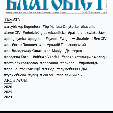
Zobacz na Facebooku
·
Udostępnij
TEMATY
arcybiskup Eugeniusz
bp Mariusz Dmyterko
kazanie
Leon XIV
młodzież greckokatolicka
patriarcha swiatosław
pielgrzymka
pogrzeb
synod
wojna w Ukrainie
Лев XIV
вл. Євген Попович
вл. Аркадій Трохановський
вл. Володимир Ющак
вл. Маріуш Дмитерко
владика Євген
війна в Україні
греко-католицька молодь
патріарх святослав
послання
похорон
проповідь
проща
реколекції
синод
служебниці НДМ
туск обнова
угкц
ювілей
ювілейний рік
ARCHIWUM
2026
2025
2024