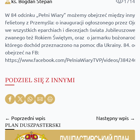
ks. Bogdan Stepan
1714
W 84 odcinku „Pełni Wiary” możemy obejrzeć między innym
felietony z Przemyśla: o inauguracji ogłoszonego przez Ojc
we wszystkich eparchiach i diecezjach świata Jubileuszoweg
zwanego też Rokiem Świętym, oraz o jarmarku bożonarodz
którego dochód przeznaczono na pomoc dla Ukrainy. 84. od
obejrzeć na FB:
https://www.facebook.com/PelniaWiaryTVP/videos/384246
PODZIEL SIĘ Z INNYMI
← Poprzedni wpis
Następny wpis →
PLAN DUSZPASTERSKI