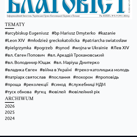
Zobacz na Facebooku
·
Udostępnij
TEMATY
arcybiskup Eugeniusz
bp Mariusz Dmyterko
kazanie
Leon XIV
młodzież greckokatolicka
patriarcha swiatosław
pielgrzymka
pogrzeb
synod
wojna w Ukrainie
Лев XIV
вл. Євген Попович
вл. Аркадій Трохановський
вл. Володимир Ющак
вл. Маріуш Дмитерко
владика Євген
війна в Україні
греко-католицька молодь
патріарх святослав
послання
похорон
проповідь
проща
реколекції
синод
служебниці НДМ
туск обнова
угкц
ювілей
ювілейний рік
ARCHIWUM
2026
2025
2024