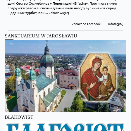
домі Сестер Служебниць у Перемишлі «Effatha». Протягом тижня
подружжя разом зі своїми дітьми мали нагоду зупинитися серед
щоденних турбот, при
...
Zobacz więcej
Zobacz na Facebooku
·
Udostępnij
SANKTUARIUM W JAROSŁAWIU
Kościół Greckokatolicki
1 day ago
Преображення Господнє в Лодзі
BŁAHOWIST