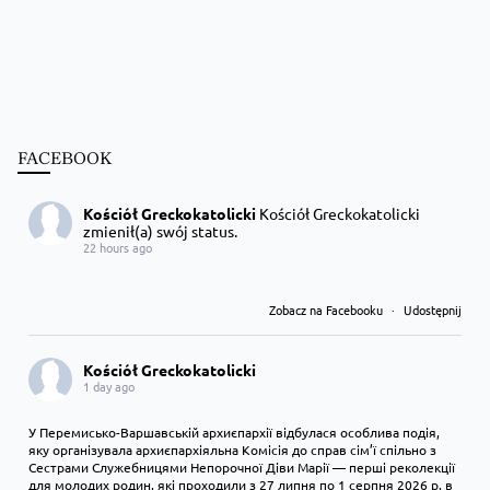
FACEBOOK
Kościół Greckokatolicki
Kościół Greckokatolicki
zmienił(a) swój status.
22 hours ago
Zobacz na Facebooku
·
Udostępnij
Kościół Greckokatolicki
1 day ago
У Перемисько-Варшавській архиєпархії відбулася особлива подія,
яку організувала архиєпархіяльна Комісія до справ сім’ї спільно з
Сестрами Служебницями Непорочної Діви Марії — перші реколекції
для молодих родин, які проходили з 27 липня по 1 серпня 2026 р. в