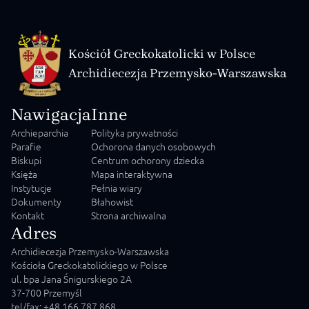
Kościół Greckokatolicki w Polsce
Archidiecezja Przemysko-Warszawska
Nawigacja
Inne
Archieparchia
Polityka prywatności
Parafie
Ochorona danych osobowych
Biskupi
Centrum ochorony dziecka
Księża
Mapa interaktywna
Instytucje
Pełnia wiary
Dokumenty
Błahowist
Kontakt
Strona archiwalna
Adres
Archidiecezja Przemysko-Warszawska
Kościoła Greckokatolickiego w Polsce
ul. bpa Jana Śnigurskiego 2A
37-700 Przemyśl
tel/fax: +48 166 787 868