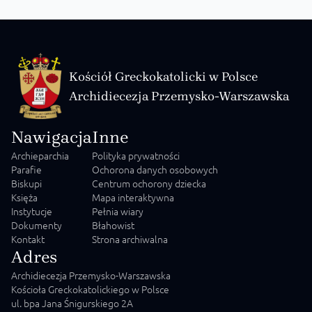
Kościół Greckokatolicki w Polsce
Archidiecezja Przemysko-Warszawska
Nawigacja
Inne
Archieparchia
Polityka prywatności
Parafie
Ochorona danych osobowych
Biskupi
Centrum ochorony dziecka
Księża
Mapa interaktywna
Instytucje
Pełnia wiary
Dokumenty
Błahowist
Kontakt
Strona archiwalna
Adres
Archidiecezja Przemysko-Warszawska
Kościoła Greckokatolickiego w Polsce
ul. bpa Jana Śnigurskiego 2A