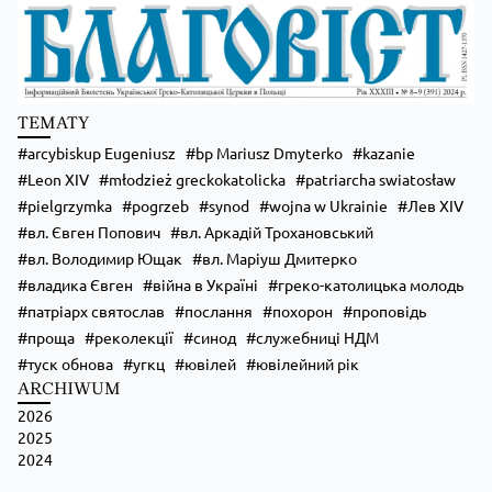
Zobacz na Facebooku
·
Udostępnij
TEMATY
arcybiskup Eugeniusz
bp Mariusz Dmyterko
kazanie
Leon XIV
młodzież greckokatolicka
patriarcha swiatosław
pielgrzymka
pogrzeb
synod
wojna w Ukrainie
Лев XIV
вл. Євген Попович
вл. Аркадій Трохановський
вл. Володимир Ющак
вл. Маріуш Дмитерко
владика Євген
війна в Україні
греко-католицька молодь
патріарх святослав
послання
похорон
проповідь
проща
реколекції
синод
служебниці НДМ
туск обнова
угкц
ювілей
ювілейний рік
ARCHIWUM
2026
2025
2024