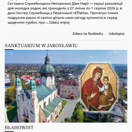
Сестрами Служебницями Непорочної Діви Марії — перші реколекції
для молодих родин, які проходили з 27 липня по 1 серпня 2026 р. в
домі Сестер Служебниць у Перемишлі «Effatha». Протягом тижня
подружжя разом зі своїми дітьми мали нагоду зупинитися серед
щоденних турбот, при
...
Zobacz więcej
Zobacz na Facebooku
·
Udostępnij
SANKTUARIUM W JAROSŁAWIU
Kościół Greckokatolicki
9 hours ago
Преображення Господнє в Лодзі
BŁAHOWIST