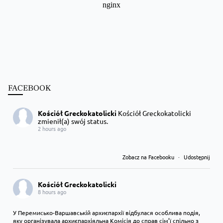
FACEBOOK
Kościół Greckokatolicki
Kościół Greckokatolicki
zmienił(a) swój status.
2 hours ago
Zobacz na Facebooku
·
Udostępnij
Kościół Greckokatolicki
8 hours ago
У Перемисько-Варшавській архиєпархії відбулася особлива подія,
яку організувала архиєпархіяльна Комісія до справ сім’ї спільно з