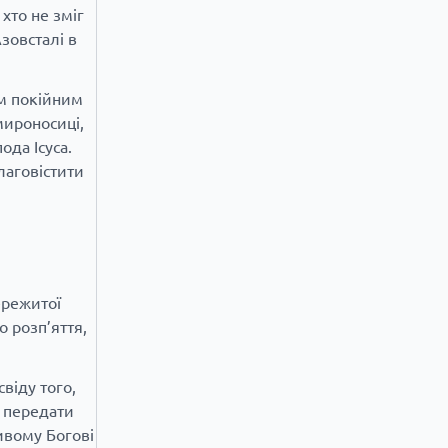
хто не зміг
зовсталі в
им покійним
мироносиці,
ода Ісуса.
лаговістити
ережитої
о розп’яття,
віду того,
є передати
ивому Богові