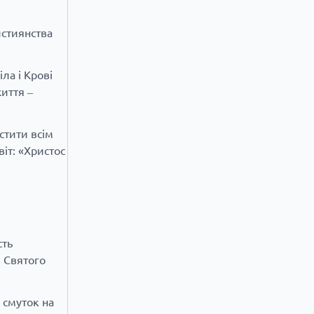
истиянства
ла і Крові
иття ‒
стити всім
іт: «Христос
сть
м Святого
 смуток на