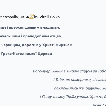
Metropolia
,
UKGK
ks. Vitalii Boiko
им і преосвященним владикам,
сечеснішим і преподобним отцям,
 черницям, дорогим у Христі мирянам
ї Греко-Католицької Церкви
Богомудрі жінки з миром слідом за Тоб
і Тебе, як померлого, зі сль
поклонились же, радіючи, ж
і Пасху таємну Твоїм учням, Христе, 
Пісня 7