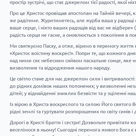
простір зустрічі, що стає джерелом тієї радості, якої н
Про це Христос провіщав апостолам на Тайній вечері, к
же радітиме. Журитиметесь, але журба ваша у радощі о
ваше серце, і ніхто ваших радощів від вас не відбере» (
радість серця не гасне, а оновлюється з покоління в пок
Ми святкуємо Пасху, а отже, віримо в перемогу життя 
«Христос воістину воскрес!». Попри те, що кожного дня
над ними сяє небесним сяйвом пасхальне сонце, яке нес
визволення та відродження нашого народу.
Це світло стане для нас джерелом сили і витривалості
до рідних домівок наших полонених; у визволенні нез
дітей; у віднайденні зниклих безвісти та у зціленні на
Із вірою в Христа воскреслого та силою Його святого 
рідні землі та гуртувати розпорошених по світу синів і 
Дорогі в Христі браття і сестри! Дозвольте привітати к
веселімося в ньому! Сьогодні перемога живого Бога є