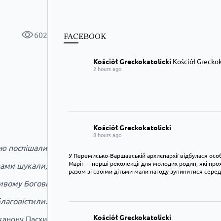
602
FACEBOOK
Kościół Greckokatolicki
Kościół Greckoka
2 hours ago
Kościół Greckokatolicki
8 hours ago
ою поспішали
У Перемисько-Варшавській архиєпархії відбулася особ
Марії — перші реколекції для молодих родин, які пр
озами шукали;
разом зі своїми дітьми мали нагоду зупинитися сере
ивому Богові
благовістили.
Kościół Greckokatolicki
 канону Пасхи