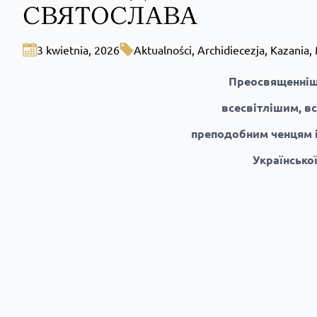
СВЯТОСЛАВА
3 kwietnia, 2026
Aktualności
,
Archidiecezja
,
Kazania
,
Преосвященніш
всесвітлішим, в
преподобним ченцям і
Українсько