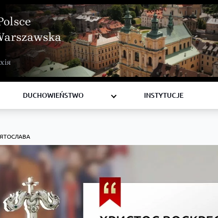
Polsce
Warszawska
BISKUPI
хія
KSIĘŻA
DIAKONI
DUCHOWIEŃSTWO
INSTYTUCJE
ВЯТОСЛАВА