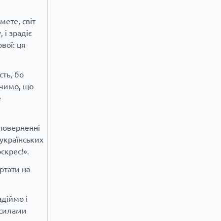
мете, світ
 і зрадіє
вої: ця
сть, бо
ачимо, що
е
 поверненні
українських
скрес!».
ртати на
адіймо і
 силами