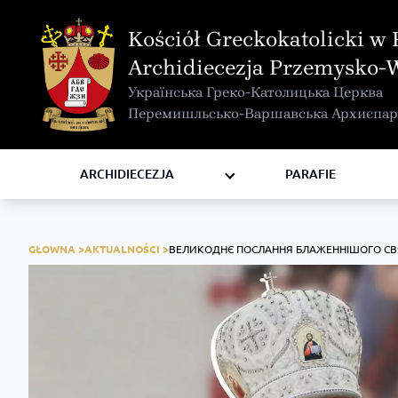
MAPA INTERAKTYWNA
Kościół Greckokatolicki w 
KURIA METROPOLITALNA
Archidiecezja Przemysko-
KAPITUŁA
Українська Греко-Католицька Церква
KOMISJE I WYDZIAŁY
Перемишльсько-Варшавська Архиєпар
RADY
ZAKONY I ZGROMADZENIA
ARCHIDIECEZJA
PARAFIE
GŁOWNA >
AKTUALNOŚCI >
ВЕЛИКОДНЄ ПОСЛАННЯ БЛАЖЕННІШОГО С