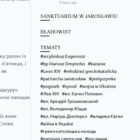
9 hours ago
Преображення Господнє в Лодзі
SANKTUARIUM W JAROSŁAWIU
BŁAHOWIST
TEMATY
ку разом із
arcybiskup Eugeniusz
п’ятниця, і
bp Mariusz Dmyterko
kazanie
 як
Leon XIV
młodzież greckokatolicka
patriarcha swiatosław
pielgrzymka
pogrzeb
synod
wojna w Ukrainie
идкуруч
Лев XIV
вл. Євген Попович
вили пахощів
вл. Аркадій Трохановський
вл. Володимир Ющак
їх вони
вл. Маріуш Дмитерко
владика Євген
 Слова
війна в Україні
греко-католицька молодь
патріарх святослав
послання