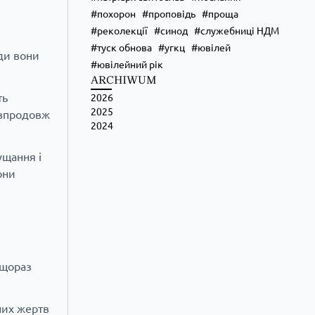
похорон
проповідь
проща
реколекції
синод
служебниці НДМ
туск обнова
угкц
ювілей
уди вони
ювілейний рік
ARCHIWUM
ть
2026
2025
 впродовж
2024
ущання і
они
 щораз
них жертв