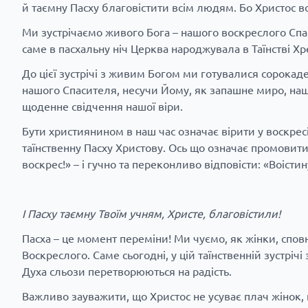
й таємну Пасху благовістити всім людям. Бо Христос в
Ми зустрічаємо живого Бога – нашого воскреслого Спаси
саме в пасхальну ніч Церква народжувала в Таїнстві Х
До цієї зустрічі з живим Богом ми готувалися сорокаде
нашого Спасителя, несучи Йому, як запашне миро, на
щоденне свідчення нашої віри.
Бути християнином в наш час означає вірити у воскресі
таїнственну Пасху Христову. Ось що означає промовити 
воскрес!» – і гучно та переконливо відповісти: «Воістин
І Пасху таємну Твоїм учням, Христе, благовістили!
Пасха – це момент переміни! Ми чуємо, як жінки, спо
Воскреслого. Саме сьогодні, у цій таїнственній зустріч
Духа сльози перетворюються на радість.
Важливо зауважити, що Христос не усуває плач жінок, н