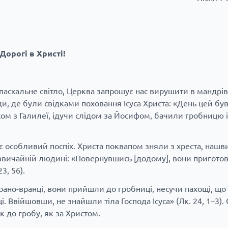
Дорогі в Христі!
є пасхальне світло, Церква запрошує нас вирушити в мандрів
 де були свідками поховання Ісуса Христа: «День цей був 
сом з Галилеї, ідучи слідом за Йосифом, бачили гробницю і
 особливий поспіх. Христа поквапом зняли з хреста, нашв
 звичайній людині: «Повернувшись [додому], вони пригото
3, 56).
 рано-вранці, вони прийшли до гробниці, несучи пахощі, що 
. Ввійшовши, не знайшли тіла Господа Ісуса» (Лк. 24, 1–3).
к до гробу, як за Христом.