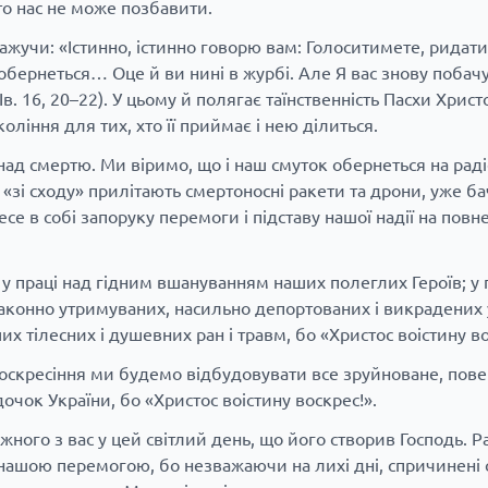
іхто нас не може позбавити.
ажучи: «Істинно, істинно говорю вам: Голоситимете, ридати
бернеться… Оце й ви нині в журбі. Але Я вас знову побачу,
Ів. 16, 20–22). У цьому й полягає таїнственність Пасхи Христо
оління для тих, хто її приймає і нею ділиться.
над смертю. Ми віримо, що і наш смуток обернеться на раді
 «зі сходу» прилітають смертоносні ракети та дрони, уже б
е в собі запоруку перемоги і підставу нашої надії на повн
: у праці над гідним вшануванням наших полеглих Героїв; у
аконно утримуваних, насильно депортованих і викрадених 
ших тілесних і душевних ран і травм, бо «Христос воістину во
Воскресіння ми будемо відбудовувати все зруйноване, пове
дочок України, бо «Христос воістину воскрес!».
ожного з вас у цей світлий день, що його створив Господь. Р
 нашою перемогою, бо незважаючи на лихі дні, спричинені