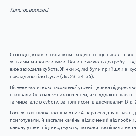
Христос воскрес!
Сьогодні, коли зі світанком сходить сонце і являє сво
жінками-мироносицями. Вони прямують до гробу – туди,
вже заходила субота. Жінки ж, які були прийшли з Ісу
покладено тіло Ісуса» (Лк. 23, 54–55).
Піснею-молитвою пасхальної утрені Церква підкреслює
поховали без належних почестей, які віддають навіть
та мира, але в суботу, за приписом, відпочивали» (Лк. 2
І ось жінки знову поспішають: «А першого дня в тижні,
приготували, й застали камінь, відкочений від гробниці
канону утрені підтверджують, що вони поспішали не та