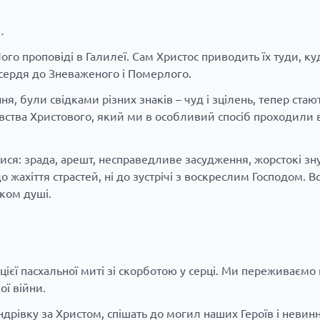
…
го проповіді в Галилеї. Сам Христос приводить їх туди, к
осердя до Зневаженого і Померлого.
я, були свідками різних знаків – чуд і зцілень, тепер стаю
ства Христового, який ми в особливий спосіб проходили
тися: зрада, арешт, несправедливе засудження, жорстокі зн
до жахіття страстей, ні до зустрічі з воскреслим Господом. В
ком душі.
ієї пасхальної миті зі скорботою у серці. Ми переживаємо
ої війни.
дрівку за Христом, спішать до могил наших Героїв і невин