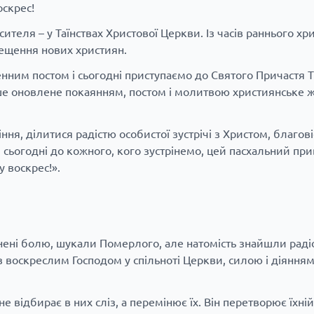
оскрес!
теля – у Таїнствах Христової Церкви. Із часів раннього хр
рещення нових християн.
нним постом і сьогодні приступаємо до Святого Причастя Ті
ше оновлене покаянням, постом і молитвою християнське ж
ння, ділитися радістю особистої зустрічі з Христом, благові
сьогодні до кожного, кого зустрінемо, цей пасхальний прив
у воскрес!».
внені болю, шукали Померлого, але натомість знайшли раді
і з воскреслим Господом у спільноті Церкви, силою і діяння
е відбирає в них сліз, а перемінює їх. Він перетворює їхній