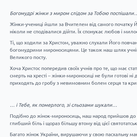
Богомудрі жінки з миром слідом за Тобою поспішали
Жінки-учениці йшли за Вчителем від самого початку Йо
ніколи не сподівалися дійти. Їх спонукає любов і мил
Ті, що ходили за Христом, уважно слухали Його повчанн
богомудрими мироносицями. Це також наш шлях учнів
Великого посту.
Хоча Христос попередив своїх учнів про те, що має ста
смерть на хресті – жінки-мироносиці не були готові ні 
приходять до гробу з невимовним болем серця та кри
… і Тебе, як померлого, зі сльозами шукали…
Подібно до жінок-мироносиць, наш народ прийшов до ц
глибший біль і щораз більшу втому від цієї святотатськ
Багато жінок України, вирушаючи у свою пасхальну ман