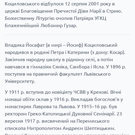
Коциловського відбулося 12 серпня 2001 року в
церкві Благовіщення Пречистої Діви Марії в Стрию.
Божественну Літургію очолив Патріярх УГКЦ
Блаженнійший Любомир Гузар.
Владика Йосафат (в мирі – Йосиф) Коциловський
народився в родині Петра і Катерини (з дому: Косар).
Закінчив народну школу в рідному селі, а потім
навчався в гімназіях Сяніка, Самбора і Ясла. У 1896 р.
поступив на правничий факультет Львівського
Університету.
У 1911 р. вступив до новіціяту ЧСВВ у Крехові. Вічні
монаші обіти склав у 1916 р. Викладав богослов’я у
монастирях Лаврова та Львова. У 1915–16 рр. був
ректором Греко-Католицької Духовної Семінарії. 23
вересня 1917 р. висвячений на Перемиського
єпископа Митрополитом Андреєм Шептицьким.