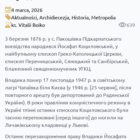
4 marca, 2026
Aktualności
,
Archidiecezja
,
Historia
,
Metropolia
ks. Vitalii Boiko
639
3 березня 1876 р. у с. Пакошівка Підкарпатського
воєвідства народився Йосафат Коциловський, у
майбутньому єпископ Греко-Католицької Церкви,
єпископ Перемишський, Сяноцький та Самбірський,
блаженний священномученик УГКЦ.
Владика помер 17 листопада 1947 р. в совітському
лагрі Чапаївка біля Києва (у 1946 р. [25 червня], після
повторного арешту був депортований до Радянської
України). В роки правління комуністичного режиму в
Україні тлінні останки єпископа Коциловського були
таємно перепоховані [серед іншого] до могили на
Личаківському кладовищі у Львові.
Останнє перезахоронення праху Владики Йосафата