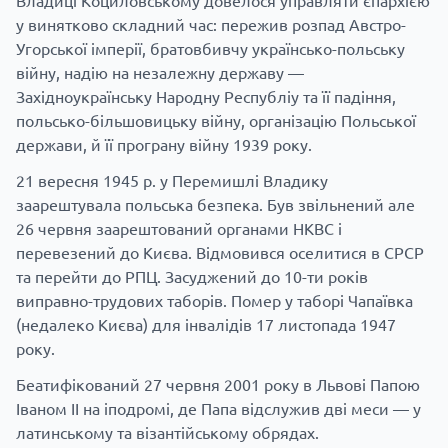
Владиці Коциловському довелося управляти єпархією
у винятково складний час: пережив розпад Австро-
Угорської імперії, братовбивчу українсько-польську
війну, надію на незалежну державу —
Західноукраїнську Народну Республіу та її падіння,
польсько-більшовицьку війну, організацію Польської
держави, й її програну війну 1939 року.
21 вересня 1945 р. у Перемишлі Владику
заарештувала польська безпека. Був звільнений але
26 червня заарештований органами НКВС і
перевезений до Києва. Відмовився оселитися в СРСР
та перейти до РПЦ. Засуджений до 10-ти років
виправно-трудових таборів. Помер у таборі Чапаївка
(недалеко Києва) для інвалідів 17 листопада 1947
року.
Беатифікований 27 червня 2001 року в Львові Папою
Іваном ІІ на іподромі, де Папа відслужив дві меси — у
латинському та візантійському обрядах.