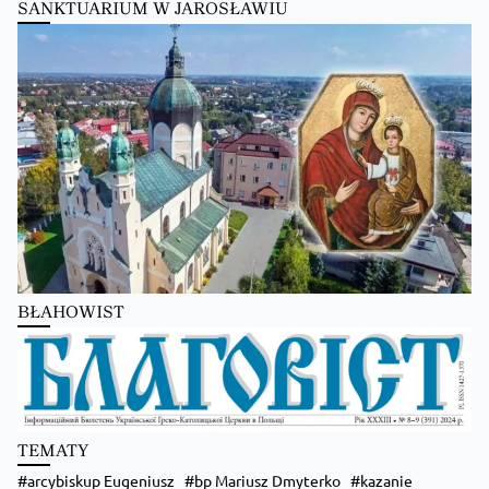
SANKTUARIUM W JAROSŁAWIU
Kościół Greckokatolicki
1 day ago
Школи Християнського Аніматора (ШХА)
✨ Хочеш не просто проводити час, а зростати у вірі, відкривати свої тал
Запрошуємо тебе до Школи Християнського Аніматора (ШХА) — місця, де
Більше на сайті...
BŁAHOWIST
Kościół Greckokatolicki
1 day ago
🌿 Запрошуємо на «Табір вихідного дня» — два дні, щоб побути ближче до 
TEMATY
📅 21–22 серпня
📍 с. Гломча (біля Сянока)
arcybiskup Eugeniusz
bp Mariusz Dmyterko
kazanie