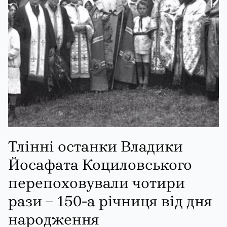
Тлінні останки Владики
Йосафата Коциловського
перепоховували чотири
рази – 150-а річниця від дня
народження