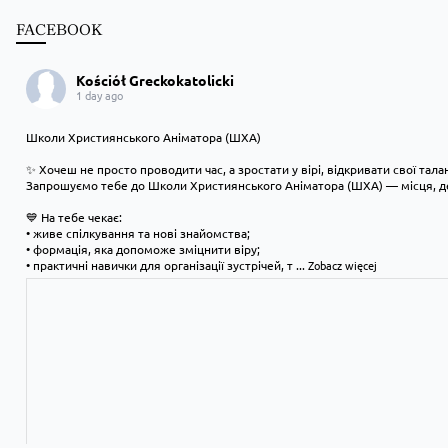
FACEBOOK
Kościół Greckokatolicki
1 day ago
Школи Християнського Аніматора (ШХА)
✨ Хочеш не просто проводити час, а зростати у вірі, відкривати свої тал
Запрошуємо тебе до Школи Християнського Аніматора (ШХА) — місця, де
💙 На тебе чекає:
• живе спілкування та нові знайомства;
• формація, яка допоможе зміцнити віру;
• практичні навички для організації зустрічей, т
...
Zobacz więcej