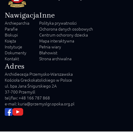
Nawigacja
Inne
Archieparchia
Polityka prywatności
Parafie
Ochorona danych osobowych
Biskupi
Centrum ochorony dziecka
Księża
Mapa interaktywna
Instytucje
Pełnia wiary
Dokumenty
Błahowist
Kontakt
Strona archiwalna
Adres
Archidiecezja Przemysko-Warszawska
Kościoła Greckokatolickiego w Polsce
ul. bpa Jana Śnigurskiego 2A
37-700 Przemyśl
tel/fax: +48 166 787 868
e-mail: kuria@przemyslgr.opoka.org.pl