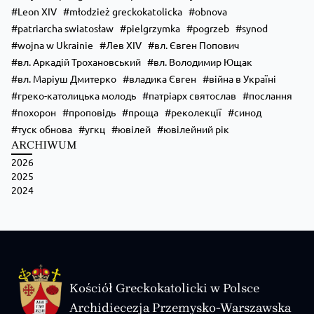
Особливо чекаємо родини, але раді будемо кожному, незалежно від віку 
Leon XIV
młodzież greckokatolicka
obnova
На вас чекають:
🙏 Божественна Літургія;
patriarcha swiatosław
pielgrzymka
pogrzeb
synod
📖 духовна наука;
wojna w Ukrainie
Лев XIV
вл. Євген Попович
🔥 вечірня ватра;
🧭 велика пригодницька гра;
вл. Аркадій Трохановський
вл. Володимир Ющак
🧠 інтелектуальна гра;
вл. Маріуш Дмитерко
владика Євген
війна в Україні
🤝
...
Zobacz więcej
греко-католицька молодь
патріарх святослав
послання
похорон
проповідь
проща
реколекції
синод
туск обнова
угкц
ювілей
ювілейний рік
ARCHIWUM
2026
2025
2024
Kościół Greckokatolicki w Polsce
Archidiecezja Przemysko-Warszawska