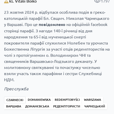
ks. Vitalii Boiko
1797
23 жовтня 2024 р. відбулася особлива подія в греко-
католицькій парафії Бл. Свщмч. Миколая Чарнецького
у Варшаві. Про це
повідомлено
на офіційній facebook
сторінці парафії. З нагоди 140-ї річниці від дня
народження та 65-ї від мученицької смерті
покровителя парафії служилися Молебен та урочиста
Божественна Літургія за участі отців редемптористів на
чолі з протоігуменом о. Володимиром ЧНІ та
священників Варшавсько-Лодзького деканату. У
молитовному святкуванні та почастунку чисельно
взяли участь також парафіяни і сестри Служебниці
НДМ.
Прес-служба
DOMANIEWSKA
REDEMPTORYŚCI
WARSZAWA
CZARNECKI
ВАРШАВА
ДОМАНЄВСЬКА
РЕДЕМПТОРИСТИ
ЧАРНЕЦЬКИЙ