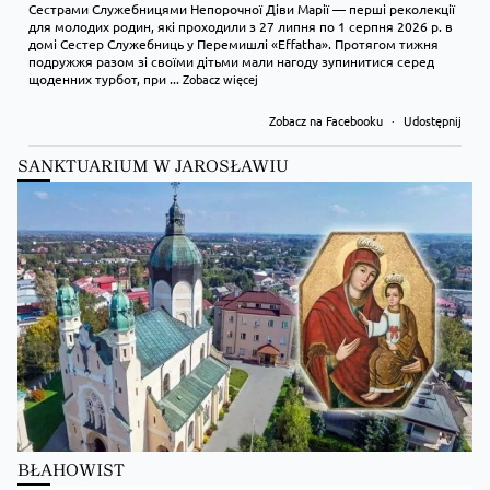
Сестрами Служебницями Непорочної Діви Марії — перші реколекції
для молодих родин, які проходили з 27 липня по 1 серпня 2026 р. в
домі Сестер Служебниць у Перемишлі «Effatha». Протягом тижня
подружжя разом зі своїми дітьми мали нагоду зупинитися серед
щоденних турбот, при
...
Zobacz więcej
Zobacz na Facebooku
·
Udostępnij
SANKTUARIUM W JAROSŁAWIU
Kościół Greckokatolicki
1 day ago
Преображення Господнє в Лодзі
BŁAHOWIST