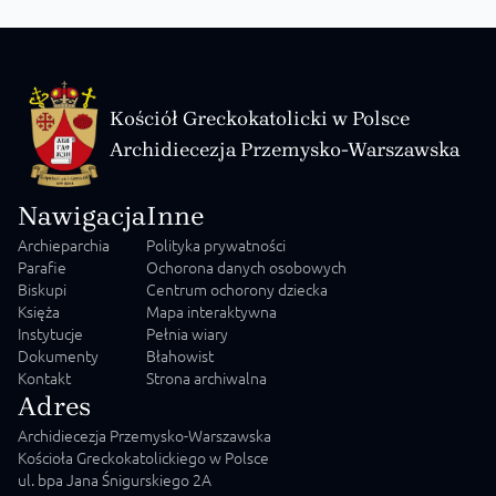
Kościół Greckokatolicki w Polsce
Archidiecezja Przemysko-Warszawska
Nawigacja
Inne
Archieparchia
Polityka prywatności
Parafie
Ochorona danych osobowych
Biskupi
Centrum ochorony dziecka
Księża
Mapa interaktywna
Instytucje
Pełnia wiary
Dokumenty
Błahowist
Kontakt
Strona archiwalna
Adres
Archidiecezja Przemysko-Warszawska
Kościoła Greckokatolickiego w Polsce
ul. bpa Jana Śnigurskiego 2A