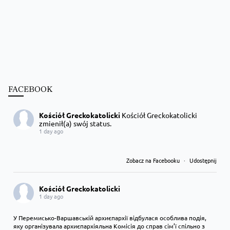
FACEBOOK
Kościół Greckokatolicki
Kościół Greckokatolicki
zmienił(a) swój status.
1 day ago
Zobacz na Facebooku
·
Udostępnij
Kościół Greckokatolicki
1 day ago
У Перемисько-Варшавській архиєпархії відбулася особлива подія,
яку організувала архиєпархіяльна Комісія до справ сім’ї спільно з