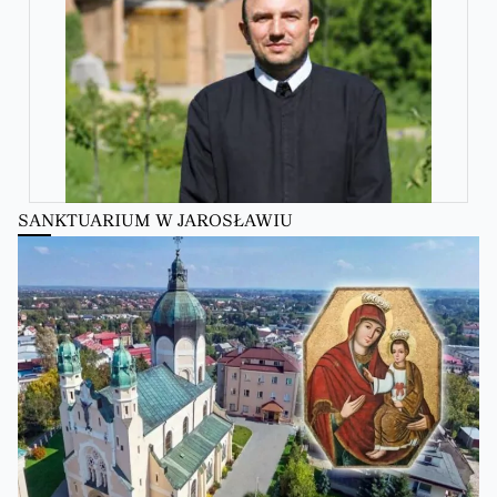
SANKTUARIUM W JAROSŁAWIU
Zobacz na Facebooku
·
Udostępnij
Kościół Greckokatolicki
Kościół Greckokatolicki
zmienił(a) swój status.
6 hours ago
Zobacz na Facebooku
·
Udostępnij
Kościół Greckokatolicki
2 days ago