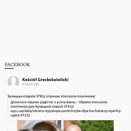
FACEBOOK
Kościół Greckokatolicki
6 hours ago
Бучацька єпархія УГКЦ отримає єпископа-помічника!
Ділимося нашою радістю з усіма вами, - обрано єпископа-
помічника для Бучацької єпархії УГКЦ!
ugcc.ua/data/obrano-epyskopa-pomichnyka-dlya-buchatskoy-eparhiy-
ugkts-9123/