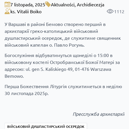
7 listopada, 2025
Aktualności
,
Archidiecezja
ks. Vitalii Boiko
1112
У Варшаві в районі Бемово створено перший в
архиєпархії греко-католицький військовий
душпастирський осередок, де служитиме священник
військовий капелан о. Павло Рогунь.
Богослужіння відбуватимуться щонеділі о 15:00 в
військовому костелі Остробрамської Божої Матері за
адресою: ul. gen S. Kaliskiego 49, 01-476 Warszawa
Bemowo.
Перша Божествення Літургія служитиметься в неділю
30 листопада 2025р.
Пресслужба архиєпархії
ВІЙСЬКОВИЙ ДУШПАСТИРСЬКИЙ ОСЕРЕДОК