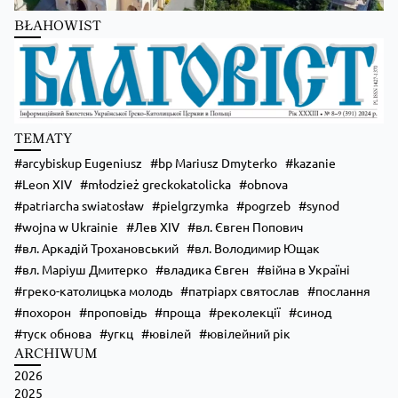
Школи Християнського Аніматора (ШХА)
BŁAHOWIST
✨ Хочеш не просто проводити час, а зростати у вірі, відкривати свої
таланти та навчитися надихати інших?
Запрошуємо тебе до Школи Християнського Аніматора (ШХА) —
місця, де формується нове покоління християнських лідерів.
💙 На тебе чекає:
• живе спілкування та нові знайомства;
TEMATY
• формація, яка допоможе зміцнити віру;
• практичні навички для організації зустрічей, т
...
Zobacz więcej
arcybiskup Eugeniusz
bp Mariusz Dmyterko
kazanie
Leon XIV
młodzież greckokatolicka
obnova
patriarcha swiatosław
pielgrzymka
pogrzeb
synod
wojna w Ukrainie
Лев XIV
вл. Євген Попович
вл. Аркадій Трохановський
вл. Володимир Ющак
вл. Маріуш Дмитерко
владика Євген
війна в Україні
греко-католицька молодь
патріарх святослав
послання
похорон
проповідь
проща
реколекції
синод
туск обнова
угкц
ювілей
ювілейний рік
ARCHIWUM
2026
Zobacz na Facebooku
·
Udostępnij
2025