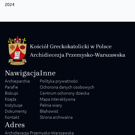
2024
Kościół Greckokatolicki w Polsce
Archidiecezja Przemysko-Warszawska
Nawigacja
Inne
Archieparchia
Polityka prywatności
Parafie
Ochorona danych osobowych
Biskupi
Centrum ochorony dziecka
Księża
Mapa interaktywna
Instytucje
Pełnia wiary
Dokumenty
Błahowist
Kontakt
Strona archiwalna
Adres
Archidiecezja Przemysko-Warszawska