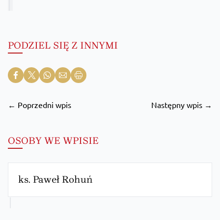
PODZIEL SIĘ Z INNYMI
← Poprzedni wpis
Następny wpis →
OSOBY WE WPISIE
ks. Paweł Rohuń