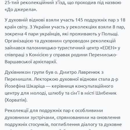
25-тий реколекційний з’їзд, що проходив під назвою
«До джерела».
У духовній віднові взяли участь 145 подружніх пар з 18
країн світу. З України участь у реколекціях взяли 8 пар,
зокрема 4 пари українців, які проживають у Польщі.
Організацією та духовним супроводом реколекцій
займався
паломницько-туристичний центр «EDEN»
у
співпраці з Комісією у справах родини Перемисько-
Варшавської архієпархії.
Духівником групи був о. Дмитро Лавренюк з
Перемишля. Лекторкою духовної віднови стала д-р
Йозефіна Шкаріца — керівниця консультаційного
центру для молоді, шлюбу та сім’ї в місті Шибеник
(Хорватія).
Реколекції для подружніх пар є особливими
духовними зустрічами, спрямованими на оновлення
подружніх стосунків, поглиблення діалогу та духовне