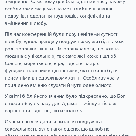
зміцнення. Саме тому цей благодатний час у такому
особливому місці мав на меті глибше пізнання
подругів, подолання труднощів, конфліктів та
зміцнення шлюбу.
Під час конференцій були порушені теми сутності
шлюбу, «двох правд» у подружньому житті, а також
ролі чоловіка і жінки. Наголошувалося, що кожна
людина є унікальною, так само як і кожен шлюб.
Совість, моральність, віра, гідність і мир є
фундаментальними цінностями, які повинні бути
присутніми в подружньому житті. Особливу увагу
приділено вмінню слухати й чути одне одного.
У світлі біблійного вчення було підкреслено, що Бог
створив Єву як пару для Адама — жінку з тією ж
вартістю та гідністю, що й чоловік.
Окремо розглядалися питання подружньої
сексуальності. Було наголошено, що шлюб не
обмежується лише фізичним виміром, адже тілесність