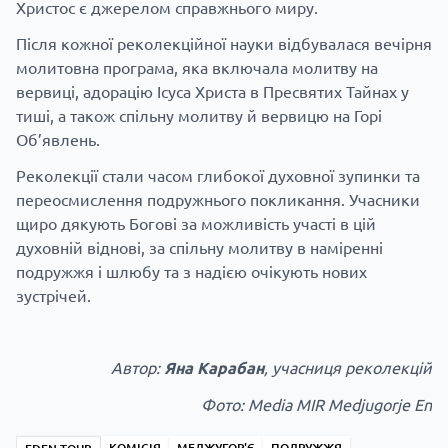
Христос є джерелом справжнього миру.
Після кожної реколекційної науки відбувалася вечірня
молитовна програма, яка включала молитву на
вервиці, адорацію Ісуса Христа в Пресвятих Тайнах у
тиші, а також спільну молитву й вервицю на Горі
Об’явлень.
Реколекції стали часом глибокої духовної зупинки та
переосмислення подружнього покликання. Учасники
щиро дякують Богові за можливість участі в цій
духовній віднові, за спільну молитву в наміренні
подружжя і шлюбу та з надією очікують нових
зустрічей.
Автор:
Яна Карабан
, учасниця реколекцій
Фото:
Media MIR Medjugorje En
КОМІСІЯ
МЕДЖУГОР'Є
ПОДРУЖЖЯ