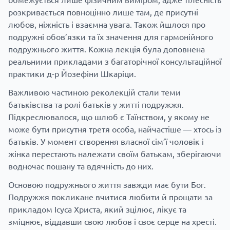
розкривається повноцінно лише там, де присутні
любов, ніжність і взаємна увага. Також йшлося про
подружні обов’язки та їх значення для гармонійного
подружнього життя. Кожна лекція була доповнена
реальними прикладами з багаторічної консультаційної
практики д-р Йозефіни Шкаріци.
Важливою частиною реколекцій стали теми
батьківства та ролі батьків у житті подружжя.
Підкреслювалося, що шлюб є Таїнством, у якому не
може бути присутня третя особа, найчастіше — хтось із
батьків. У момент створення власної сім’ї чоловік і
жінка перестають належати своїм батькам, зберігаючи
водночас пошану та вдячність до них.
Основою подружнього життя завжди має бути Бог.
Подружжя покликане вчитися любити й прощати за
прикладом Ісуса Христа, який зцілює, лікує та
зміцнює, віддавши свою любов і своє серце на хресті.