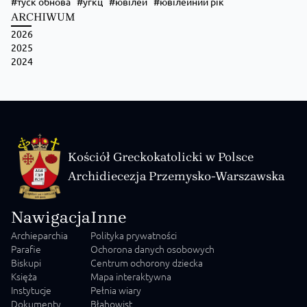
туск обнова
угкц
ювілей
ювілейний рік
ARCHIWUM
2026
2025
2024
Kościół Greckokatolicki w Polsce
Archidiecezja Przemysko-Warszawska
Nawigacja
Inne
Archieparchia
Polityka prywatności
Parafie
Ochorona danych osobowych
Biskupi
Centrum ochorony dziecka
Księża
Mapa interaktywna
Instytucje
Pełnia wiary
Dokumenty
Błahowist