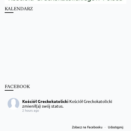
KALENDARZ
FACEBOOK
Kościół Greckokatolicki
Kościół Greckokatolicki
zmienił(a) swój status.
2 hours ago
Zobacz na Facebooku
·
Udostępnij