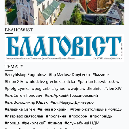
BŁAHOWIST
Zobacz na Facebooku
·
Udostępnij
TEMATY
arcybiskup Eugeniusz
bp Mariusz Dmyterko
kazanie
Leon XIV
młodzież greckokatolicka
patriarcha swiatosław
pielgrzymka
pogrzeb
synod
wojna w Ukrainie
Лев XIV
вл. Євген Попович
вл. Аркадій Трохановський
вл. Володимир Ющак
вл. Маріуш Дмитерко
владика Євген
війна в Україні
греко-католицька молодь
патріарх святослав
послання
похорон
проповідь
проща
реколекції
синод
служебниці НДМ