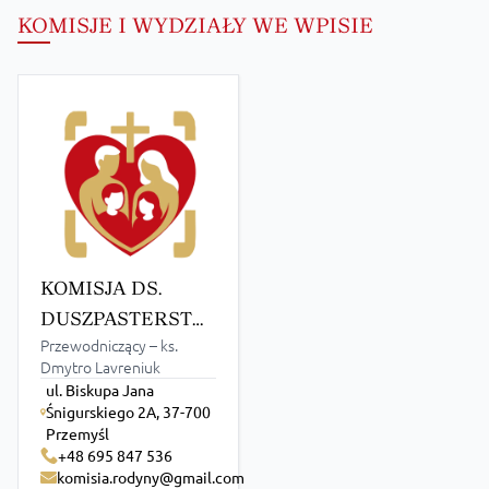
KOMISJE I WYDZIAŁY WE WPISIE
KOMISJA DS.
DUSZPASTERSTWA
Przewodniczący – ks.
RODZIN
Dmytro Lavreniuk
ul. Biskupa Jana
Śnigurskiego 2A, 37-700
Przemyśl
+48 695 847 536
komisia.rodyny@gmail.com