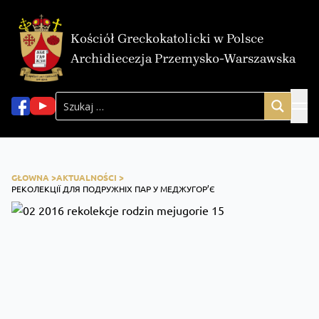
Kościół Greckokatolicki w Polsce
Archidiecezja Przemysko-Warszawska
GŁOWNA >
AKTUALNOŚCI >
РЕКОЛЕКЦІЇ ДЛЯ ПОДРУЖНІХ ПАР У МЕДЖУГОР’Є