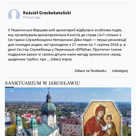
Kościół Greckokatolicki
8 hours ago
У Перемисько-Варшавській архиєпархії відбулася особлива подія,
яку організувала архиєпархіяльна Комісія до справ сім’ї спільно з
Сестрами Служебницями Непорочної Діви Марії — перші реколекції
для молодих родин, які проходили з 27 липня по 1 серпня 2026 р. в
домі Сестер Служебниць у Перемишлі «Effatha». Протягом тижня
подружжя разом зі своїми дітьми мали нагоду зупинитися серед
щоденних турбот, при
...
Zobacz więcej
Zobacz na Facebooku
·
Udostępnij
SANKTUARIUM W JAROSŁAWIU
Kościół Greckokatolicki
9 hours ago
Преображення Господнє в Лодзі