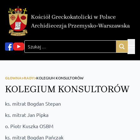
Kościół Greckokatolicki w Polsce
Archidiecezja Przemysko-Warszawska
GŁOWNA>
RADY>
KOLEGIUM KONSULTORÓW
KOLEGIUM KONSULTORÓW
ks. mitrat Bogdan Stepan
ks. mitrat Jan Pipka
o. Piotr Kuszka OSBM
ks. mitrat Bogdan Pańczak