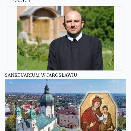
ugkts-9123/
SANKTUARIUM W JAROSŁAWIU
Zobacz na Facebooku
·
Udostępnij
Kościół Greckokatolicki
Kościół Greckokatolicki
zmienił(a) swój status.
8 hours ago
Zobacz na Facebooku
·
Udostępnij