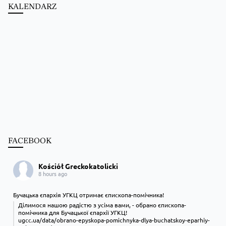
KALENDARZ
FACEBOOK
Kościół Greckokatolicki
8 hours ago
Бучацька єпархія УГКЦ отримає єпископа-помічника!
Ділимося нашою радістю з усіма вами, - обрано єпископа-
помічника для Бучацької єпархії УГКЦ!
ugcc.ua/data/obrano-epyskopa-pomichnyka-dlya-buchatskoy-eparhiy-