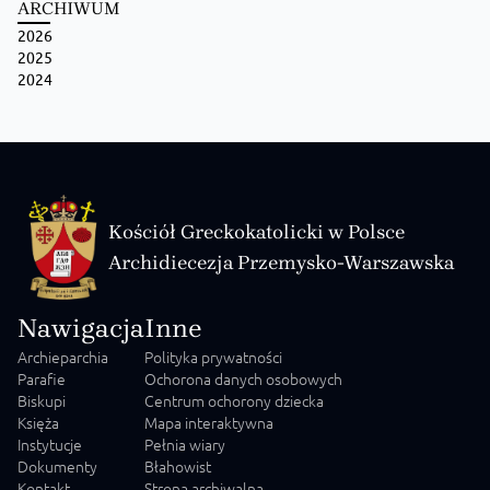
ARCHIWUM
2026
Zobacz na Facebooku
·
Udostępnij
2025
2024
Kościół Greckokatolicki w Polsce
Archidiecezja Przemysko-Warszawska
Nawigacja
Inne
Archieparchia
Polityka prywatności
Parafie
Ochorona danych osobowych
Biskupi
Centrum ochorony dziecka
Księża
Mapa interaktywna
Instytucje
Pełnia wiary
Dokumenty
Błahowist
Kontakt
Strona archiwalna