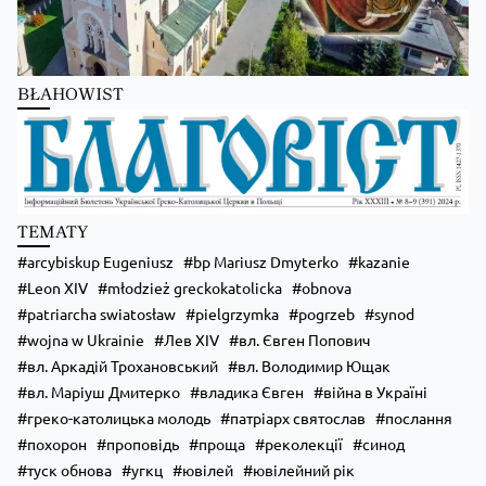
Kościół Greckokatolicki
2 days ago
Школи Християнського Аніматора (ШХА)
BŁAHOWIST
✨ Хочеш не просто проводити час, а зростати у вірі, відкривати свої
таланти та навчитися надихати інших?
Запрошуємо тебе до Школи Християнського Аніматора (ШХА) —
місця, де формується нове покоління християнських лідерів.
💙 На тебе чекає:
• живе спілкування та нові знайомства;
TEMATY
• формація, яка допоможе зміцнити віру;
• практичні навички для організації зустрічей, т
...
Zobacz więcej
arcybiskup Eugeniusz
bp Mariusz Dmyterko
kazanie
Leon XIV
młodzież greckokatolicka
obnova
patriarcha swiatosław
pielgrzymka
pogrzeb
synod
wojna w Ukrainie
Лев XIV
вл. Євген Попович
вл. Аркадій Трохановський
вл. Володимир Ющак
вл. Маріуш Дмитерко
владика Євген
війна в Україні
греко-католицька молодь
патріарх святослав
послання
похорон
проповідь
проща
реколекції
синод
туск обнова
угкц
ювілей
ювілейний рік