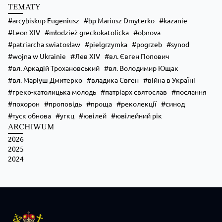
🌿 Запрошуємо на «Табір вихідного дня» — два дні, щоб побути ближче до 
TEMATY
📅 21–22 серпня
📍 с. Гломча (біля Сянока)
arcybiskup Eugeniusz
bp Mariusz Dmyterko
kazanie
Особливо чекаємо родини, але раді будемо кожному, незалежно від віку 
Leon XIV
młodzież greckokatolicka
obnova
На вас чекають:
🙏 Божественна Літургія;
patriarcha swiatosław
pielgrzymka
pogrzeb
synod
📖 духовна наука;
wojna w Ukrainie
Лев XIV
вл. Євген Попович
🔥 вечірня ватра;
🧭 велика пригодницька гра;
вл. Аркадій Трохановський
вл. Володимир Ющак
🧠 інтелектуальна гра;
вл. Маріуш Дмитерко
владика Євген
війна в Україні
🤝
...
Zobacz więcej
греко-католицька молодь
патріарх святослав
послання
похорон
проповідь
проща
реколекції
синод
туск обнова
угкц
ювілей
ювілейний рік
ARCHIWUM
2026
2025
2024