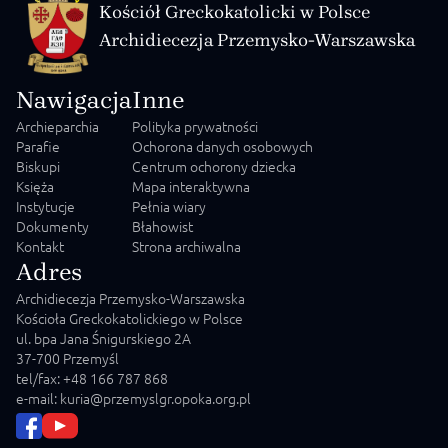
Kościół Greckokatolicki w Polsce
Archidiecezja Przemysko-Warszawska
Nawigacja
Inne
Archieparchia
Polityka prywatności
Parafie
Ochorona danych osobowych
Biskupi
Centrum ochorony dziecka
Księża
Mapa interaktywna
Instytucje
Pełnia wiary
Dokumenty
Błahowist
Kontakt
Strona archiwalna
Adres
Archidiecezja Przemysko-Warszawska
Kościoła Greckokatolickiego w Polsce
ul. bpa Jana Śnigurskiego 2A
37-700 Przemyśl
tel/fax: +48 166 787 868
e-mail: kuria@przemyslgr.opoka.org.pl