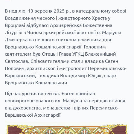
В неділю, 13 вересня 2025 р., в катедральному соборі
Воздвиження чесного і животворного Хреста у
Вроцлаві відбулася Архиєрейська Божественна
Літургія з Чином архиєрейської хіротонії о. Маріуша
Дмитерка на першого єпископа-помічника для
Вроцлавсько-Кошалінської єпархії. Головним
святителем був Отець і Глава УГКЦ Блаженніший
Святослав. Співсвятителями стали владика Євген
Попович, архиєпископ і митрополит Перемишльсько-
Варшавський, і владика Володимир Ющак, єпарх
Вроцлавсько-Кошалінський.
Під час урочистостей вл. Євген привітав
новохіротонізованого вл. Маріуша та передав вітання
від духовенства, монашества і вірних Перемисько-
Варшавської Архиєпархії.