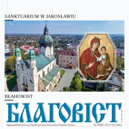
SANKTUARIUM W JAROSŁAWIU
Kościół Greckokatolicki
2 days ago
Школи Християнського Аніматора (ШХА)
✨ Хочеш не просто проводити час, а зростати у вірі, відкривати свої тал
Запрошуємо тебе до Школи Християнського Аніматора (ШХА) — місця, де
Більше на сайті...
BŁAHOWIST
Kościół Greckokatolicki
2 days ago