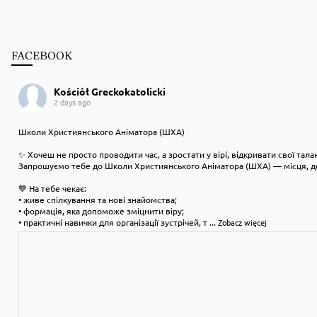
FACEBOOK
Kościół Greckokatolicki
2 days ago
Школи Християнського Аніматора (ШХА)
✨ Хочеш не просто проводити час, а зростати у вірі, відкривати свої тал
Запрошуємо тебе до Школи Християнського Аніматора (ШХА) — місця, де
💙 На тебе чекає:
• живе спілкування та нові знайомства;
• формація, яка допоможе зміцнити віру;
• практичні навички для організації зустрічей, т
...
Zobacz więcej