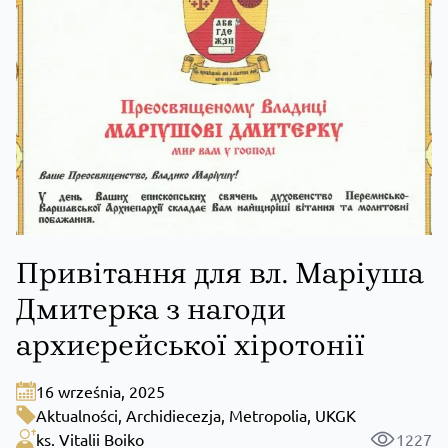
Привітання для вл. Маріуша
Дмитерка з нагоди
архиєрейської хіротонії
16 września, 2025
Aktualności
,
Archidiecezja
,
Metropolia
,
UKGK
ks. Vitalii Boiko
1227