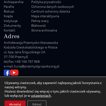
Archieparchia
Polityka prywatności
Parafie
Ochorona danych osobowych
Biskupi
Centrum ochorony dziecka
Księża
Mapa interaktywna
Instytucje
Pełnia wiary
Dokumenty
Błahowist
Kontakt
Strona archiwalna
Adres
Archidiecezja Przemysko-Warszawska
Kościoła Greckokatolickiego w Polsce
ul. bpa Jana Śnigurskiego 2A
37-700 Przemyśl
tel/fax: +48 166 787 868
e-mail: kuria@przemyslgr.opoka.org.pl
Używamy ciasteczek, aby zapewnić najlepszą jakość korzystania z
naszej witryny.
Możesz dowiedzieć się więcej o tym, jakich ciasteczek używamy,
© 2026 Archidiecezja Przemysko-Warszawska Kościoła
lub wyłączyć je w
ustawieniach
.
Greckokatolickiego w Polsce
Akceptuj
Odrzuć
Crafted by
MD