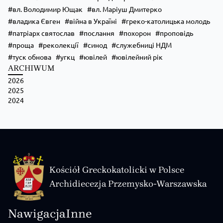
вл. Володимир Ющак
вл. Маріуш Дмитерко
владика Євген
війна в Україні
греко-католицька молодь
патріарх святослав
послання
похорон
проповідь
проща
реколекції
синод
служебниці НДМ
туск обнова
угкц
ювілей
ювілейний рік
ARCHIWUM
2026
2025
2024
Kościół Greckokatolicki w Polsce
Archidiecezja Przemysko-Warszawska
Nawigacja
Inne