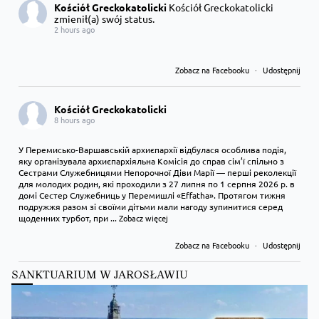
Kościół Greckokatolicki
Kościół Greckokatolicki
zmienił(a) swój status.
2 hours ago
Zobacz na Facebooku
·
Udostępnij
Kościół Greckokatolicki
8 hours ago
У Перемисько-Варшавській архиєпархії відбулася особлива подія,
яку організувала архиєпархіяльна Комісія до справ сім’ї спільно з
Сестрами Служебницями Непорочної Діви Марії — перші реколекції
для молодих родин, які проходили з 27 липня по 1 серпня 2026 р. в
домі Сестер Служебниць у Перемишлі «Effatha». Протягом тижня
подружжя разом зі своїми дітьми мали нагоду зупинитися серед
щоденних турбот, при
...
Zobacz więcej
Zobacz na Facebooku
·
Udostępnij
SANKTUARIUM W JAROSŁAWIU
Kościół Greckokatolicki
9 hours ago