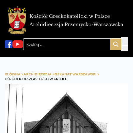
Kościół Greckokatolicki w Polsce
Archidiecezja Przemysko-Warszawska
GLÓWNA >
ARCHIDIECEZJA >
DEKANAT WARSZAWSKI >
OŚRODEK DUSZPASTERSKI W GRÓJCU