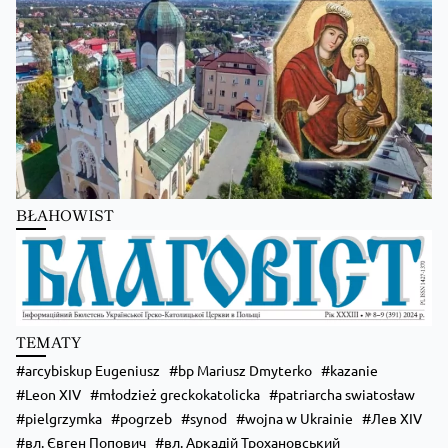
Преображення Господнє в Лодзі
BŁAHOWIST
Zobacz na Facebooku
·
Udostępnij
TEMATY
arcybiskup Eugeniusz
bp Mariusz Dmyterko
kazanie
Leon XIV
młodzież greckokatolicka
patriarcha swiatosław
pielgrzymka
pogrzeb
synod
wojna w Ukrainie
Лев XIV
вл. Євген Попович
вл. Аркадій Трохановський