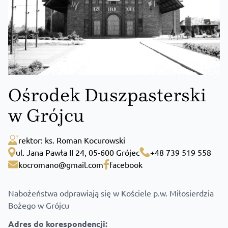
Ośrodek Duszpasterski
w Grójcu
rektor: ks. Roman Kocurowski
ul. Jana Pawła II 24, 05-600 Grójec
+48 739 519 558
kocromano@gmail.com
facebook
Nabożeństwa odprawiają się w Kościele p.w. Miłosierdzia
Bożego w Grójcu
Adres do korespondencji: