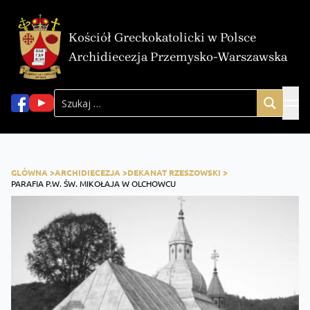
Kościół Greckokatolicki w Polsce
Archidiecezja Przemysko-Warszawska
GLÓWNA >
ARCHIDIECEZJA >
DEKANAT RZESZOWSKI >
PARAFIA P.W. ŚW. MIKOŁAJA W OLCHOWCU