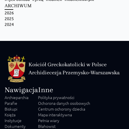
ARCHIWUM
2026
2025
2024
Kościół Greckokatolicki w Polsce
Archidiecezja Przemysko-Warszawska
Nawigacja
Inne
Archieparchia
Polityka prywatności
Parafie
Ochorona danych osobowych
Biskupi
Centrum ochorony dziecka
Księża
Mapa interaktywna
Instytucje
Pełnia wiary
Dokumenty
Błahowist