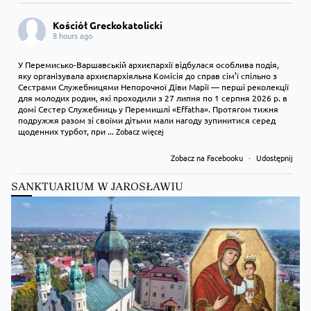
Kościół Greckokatolicki
8 hours ago
У Перемисько-Варшавській архиєпархії відбулася особлива подія,
яку організувала архиєпархіяльна Комісія до справ сім’ї спільно з
Сестрами Служебницями Непорочної Діви Марії — перші реколекції
для молодих родин, які проходили з 27 липня по 1 серпня 2026 р. в
домі Сестер Служебниць у Перемишлі «Effatha». Протягом тижня
подружжя разом зі своїми дітьми мали нагоду зупинитися серед
щоденних турбот, при
...
Zobacz więcej
Zobacz na Facebooku
·
Udostępnij
SANKTUARIUM W JAROSŁAWIU
Kościół Greckokatolicki
9 hours ago
Преображення Господнє в Лодзі