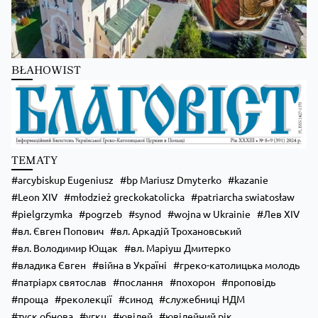
BŁAHOWIST
Zobacz na Facebooku
·
Udostępnij
TEMATY
arcybiskup Eugeniusz
bp Mariusz Dmyterko
kazanie
Leon XIV
młodzież greckokatolicka
patriarcha swiatosław
pielgrzymka
pogrzeb
synod
wojna w Ukrainie
Лев XIV
вл. Євген Попович
вл. Аркадій Трохановський
вл. Володимир Ющак
вл. Маріуш Дмитерко
владика Євген
війна в Україні
греко-католицька молодь
патріарх святослав
послання
похорон
проповідь
проща
реколекції
синод
служебниці НДМ
туск обнова
угкц
ювілей
ювілейний рік