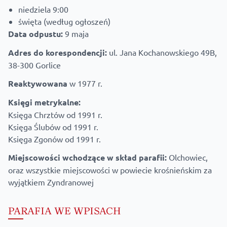
niedziela 9:00
święta (według ogłoszeń)
Data odpustu:
9 maja
Adres do korespondencji:
ul. Jana Kochanowskiego 49B,
38-300 Gorlice
Reaktywowana
w 1977 r.
Księgi metrykalne:
Księga Chrztów od 1991 r.
Księga Ślubów od 1991 r.
Księga Zgonów od 1991 r.
Miejscowości wchodzące w skład parafii:
Olchowiec,
oraz wszystkie miejscowości w powiecie krośnieńskim za
wyjątkiem Zyndranowej
PARAFIA WE WPISACH