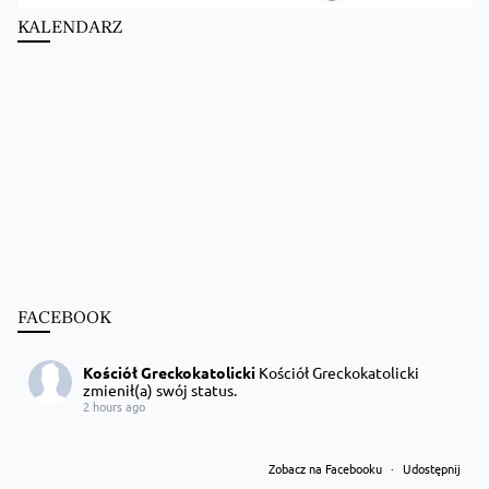
KALENDARZ
FACEBOOK
Kościół Greckokatolicki
Kościół Greckokatolicki
zmienił(a) swój status.
2 hours ago
Zobacz na Facebooku
·
Udostępnij