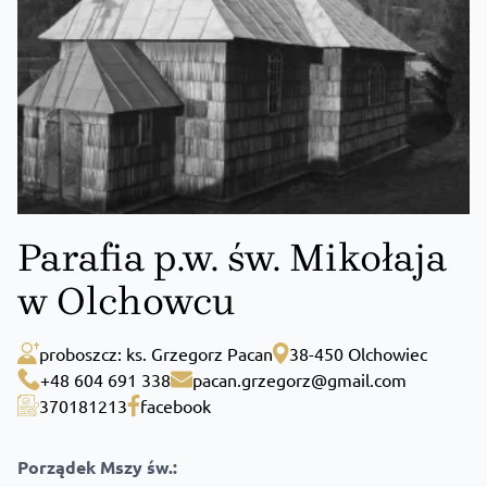
Parafia p.w. św. Mikołaja
w Olchowcu
proboszcz: ks. Grzegorz Pacan
38-450 Olchowiec
+48 604 691 338
pacan.grzegorz@gmail.com
370181213
facebook
Porządek Mszy św.: