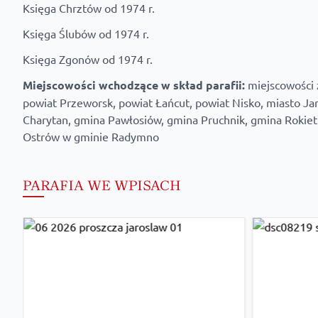
Księga Chrztów od 1974 r.
Księga Ślubów od 1974 r.
Księga Zgonów od 1974 r.
Miejscowości wchodzące w skład parafii:
miejscowości 
powiat Przeworsk, powiat Łańcut, powiat Nisko, miasto Ja
Charytan, gmina Pawłosiów, gmina Pruchnik, gmina Rokiet
Ostrów w gminie Radymno
PARAFIA WE WPISACH