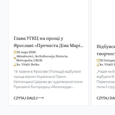
Глава УГКЦ на прощі у
Ярославі: «Пречиста Діва Марія
Відбувся
сьогодні подає нам те
16 maja 2026
творчос
Aktualności
,
Archidiecezja
,
Historia
,
милосердя, якого ми просимо»
Варшавс
Metropolia
,
UKGK
30 listopa
ks. Vitalii Boiko
ks. Vitalii
16 травня в Ярославі (Польща) відбулася
„Надія на Б
проща вірних Української Греко-
відбувся ІІ
Католицької Церкви до чудотворної ікони
Перемисько
Пресвятої Богородиці «Милосердя
після її ст
Двері». Цьогоріч паломництво
році. Тема 
приурочили до 30-річчя коронації
Ювілейного
CZYTAJ DALEJ
CZYTAJ DA
Ярославської Богородиці та створення
тривалою в
Перемишльсько-Варшавської митрополії
де залишає
УГКЦ. Архиєрейську Божественну
українських