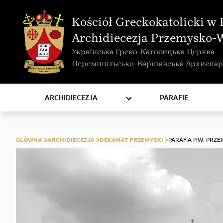
MAPA INTERAKTYWNA
Kościół Greckokatolicki w 
KURIA METROPOLITALNA
Archidiecezja Przemysko-
KAPITUŁA
Українська Греко-Католицька Церква
KOMISJE I WYDZIAŁY
Перемишльсько-Варшавська Архиєпар
RADY
ZAKONY I ZGROMADZENIA
ARCHIDIECEZJA
PARAFIE
GLÓWNA >
ARCHIDIECEZJA >
DEKANAT PRZEMYSKI >
PARAFIA P.W. PRZ