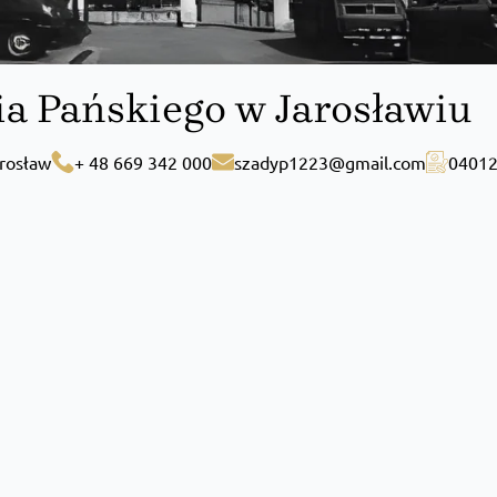
ia Pańskiego w Jarosławiu
arosław
+ 48 669 342 000
szadyp1223@gmail.com
0401