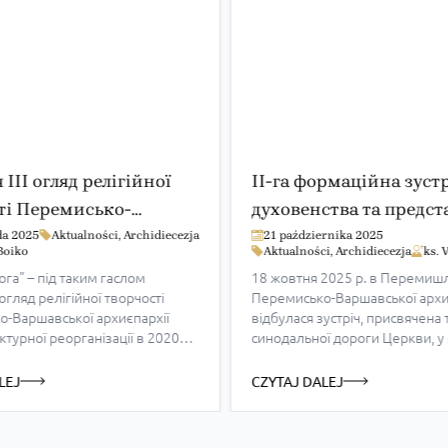
 ІІІ огляд релігійної
ІІ-га формаційна зустр
ті Перемисько-
духовенства та предс
ької архиєпархії
парафіяльних рад відб
da 2025
Aktualności
,
Archidiecezja
21 października 2025
 Boiko
Aktualności
,
Archidiecezja
ks. 
Перемишлі
ога” – під таким гаслом
18 жовтня 2025 р. в Перемишлі
І огляд релігійної творчості
Перемисько-Варшавської архи
-Варшавської архиєпархії
відбулася зустріч, присвячена 
руктурної реорганізації в 2020
синодальної дороги Церкви, у 
з’їзду вписується в гасло
участь понад 40 осіб – священ
 року в Католицькій Церкві і
миряни з Перемисько-Люблінс
LEJ
CZYTAJ DALEJ
иснажливою війною з росією,
Ряшівсько-Сяніцького деканаті
ться надія на Бога та
розпочалася з молебню до Бог
 військових. Захід відбувся в
після розпочалися доповіді, щ