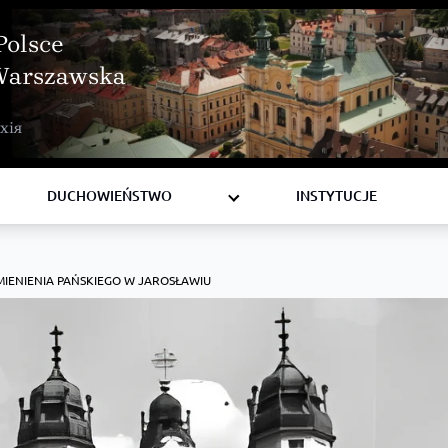
Polsce
Warszawska
BISKUPI
хія
KSIĘŻA
DIAKONI
DUCHOWIEŃSTWO
INSTYTUCJE
EMIENIENIA PAŃSKIEGO W JAROSŁAWIU