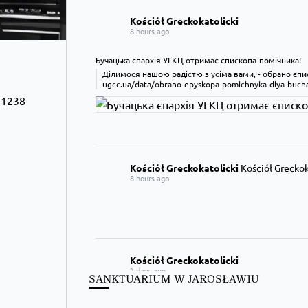
Kościół Greckokatolicki
8 hours ago
Бучацька єпархія УГКЦ отримає єпископа-помічника!
Ділимося нашою радістю з усіма вами, - обрано єпис
ugcc.ua/data/obrano-epyskopa-pomichnyka-dlya-bucha
21238
Kościół Greckokatolicki
Kościół Greckoka
8 hours ago
Kościół Greckokatolicki
2 days ago
SANKTUARIUM W JAROSŁAWIU
Школи Християнського Аніматора (ШХА)