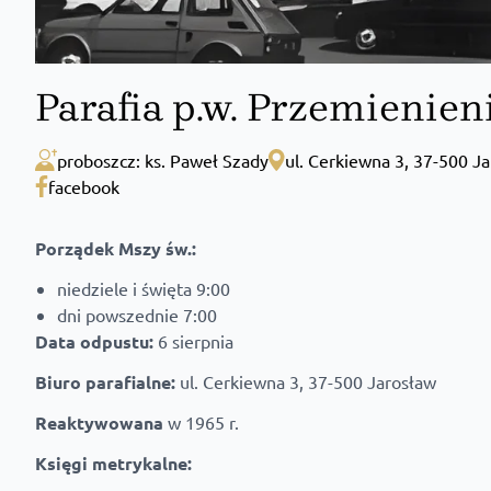
Parafia p.w. Przemienien
proboszcz: ks. Paweł Szady
ul. Cerkiewna 3, 37-500 J
facebook
Porządek Mszy św.:
niedziele i święta 9:00
dni powszednie 7:00
Data odpustu:
6 sierpnia
Biuro parafialne:
ul. Cerkiewna 3, 37-500 Jarosław
Reaktywowana
w 1965 r.
Księgi metrykalne: