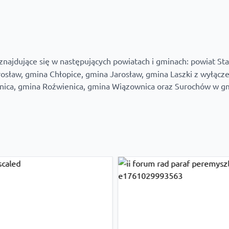
znajdujące się w następujących powiatach i gminach: powiat St
rosław, gmina Chłopice, gmina Jarosław, gmina Laszki z wyłąc
nica, gmina Roźwienica, gmina Wiązownica oraz Surochów w gmi