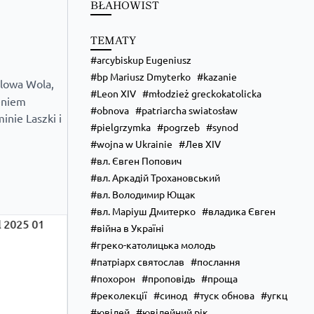
BŁAHOWIST
✨ Хочеш не просто проводити час, а зростати у вірі, 
Запрошуємо тебе до Школи Християнського Аніматора
TEMATY
💙 На тебе чекає:
• живе спілкування та нові знайомства;
arcybiskup Eugeniusz
• формація, яка допоможе зміцнити віру;
bp Mariusz Dmyterko
kazanie
• практичні навички для організації зустрічей, т
...
Zobac
alowa Wola,
Leon XIV
młodzież greckokatolicka
zeniem
obnova
patriarcha swiatosław
nie Laszki i
pielgrzymka
pogrzeb
synod
wojna w Ukrainie
Лев XIV
вл. Євген Попович
вл. Аркадій Трохановський
вл. Володимир Ющак
вл. Маріуш Дмитерко
владика Євген
війна в Україні
греко-католицька молодь
патріарх святослав
послання
похорон
проповідь
проща
реколекції
синод
туск обнова
угкц
ювілей
ювілейний рік