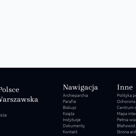
Nawigacja
Inne
Polsce
Archieparchia
Polityka 
Warszawska
Parafie
Ochorona
Biskupi
Centrum o
Księża
Mapa inte
хія
Instytucje
Pełnia wia
Dokumenty
Błahowist
Kontakt
Strona ar