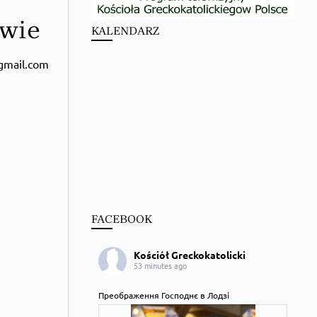
awie
KALENDARZ
mail.com
FACEBOOK
Kościół Greckokatolicki
53 minutes ago
Преображення Господнє в Лодзі