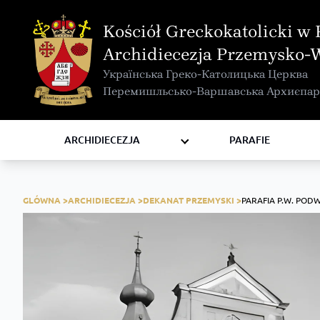
MAPA INTERAKTYWNA
Kościół Greckokatolicki w 
KURIA METROPOLITALNA
Archidiecezja Przemysko-
KAPITUŁA
Українська Греко-Католицька Церква
KOMISJE I WYDZIAŁY
Перемишльсько-Варшавська Архиєпар
RADY
ZAKONY I ZGROMADZENIA
ARCHIDIECEZJA
PARAFIE
GLÓWNA >
ARCHIDIECEZJA >
DEKANAT PRZEMYSKI >
PARAFIA P.W. POD