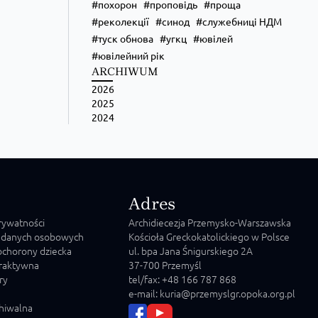
похорон
проповідь
проща
реколекції
синод
служебниці НДМ
туск обнова
угкц
ювілей
ювілейний рік
ARCHIWUM
2026
2025
2024
Adres
prywatności
Archidiecezja Przemysko-Warszawska
 danych osobowych
Kościoła Greckokatolickiego w Polsce
chorony dziecka
ul. bpa Jana Śnigurskiego 2A
raktywna
37-700 Przemyśl
ry
tel/fax: +48 166 787 868
e-mail: kuria@przemyslgr.opoka.org.pl
chiwalna