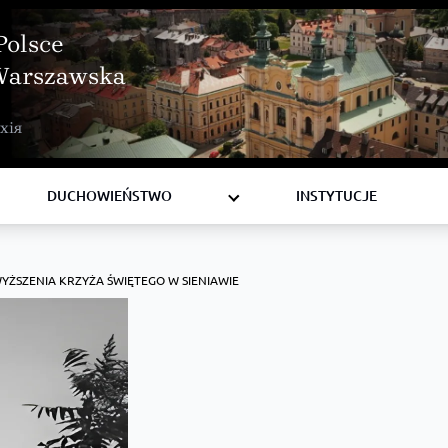
Polsce
Warszawska
BISKUPI
хія
KSIĘŻA
DIAKONI
DUCHOWIEŃSTWO
INSTYTUCJE
WYŻSZENIA KRZYŻA ŚWIĘTEGO W SIENIAWIE