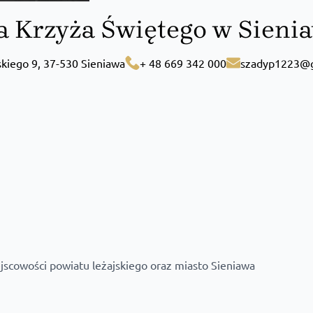
ia Krzyża Świętego w Sieni
skiego 9, 37-530 Sieniawa
+ 48 669 342 000
szadyp1223@g
jscowości powiatu leżajskiego oraz miasto Sieniawa