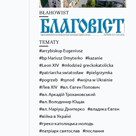
Kościół Greckokatolicki
2 hours ago
BŁAHOWIST
Преображення Господнє в Любліні
Zobacz na Facebooku
·
Udostępnij
TEMATY
arcybiskup Eugeniusz
bp Mariusz Dmyterko
kazanie
Leon XIV
młodzież greckokatolicka
patriarcha swiatosław
pielgrzymka
pogrzeb
synod
wojna w Ukrainie
Лев XIV
вл. Євген Попович
вл. Аркадій Трохановський
вл. Володимир Ющак
вл. Маріуш Дмитерко
владика Євген
війна в Україні
греко-католицька молодь
патріарх святослав
послання