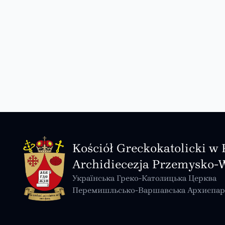
Kościół Greckokatolicki w 
Archidiecezja Przemysko-
Українська Греко-Католицька Церква
Перемишльсько-Варшавська Архиєпар