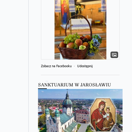
Zobacz na Facebooku
·
Udostępnij
Kościół Greckokatolicki
SANKTUARIUM W JAROSŁAWIU
1 hour ago
Бучацька єпархія УГКЦ отримає єпископа-
помічника!
Zobacz na Facebooku
·
Udostępnij