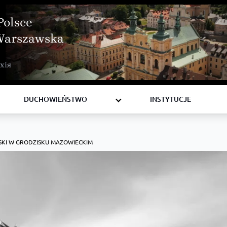
Polsce
Warszawska
BISKUPI
хія
KSIĘŻA
DIAKONI
DUCHOWIEŃSTWO
INSTYTUCJE
KI W GRODZISKU MAZOWIECKIM