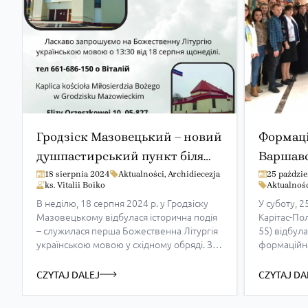
Гродзіск Мазовецький – новий
Формаці
душпастирський пункт біля
Варшав
Варшави
Лодзько
18 sierpnia 2024
Aktualności
,
Archidiecezja
25 paździ
ks. Vitalii Boiko
Aktualnoś
В неділю, 18 серпня 2024 р. у Гродзіску
У суботу, 
Мазовецькому відбулася історична подія
Карітас-По
– служилася перша Божественна Літургія
55) відбул
українською мовою у східному обряді. З
формаційна
цією подією відкривається також історія
представни
чергового душпастирського пункту для
цього разу
CZYTAJ DALEJ
CZYTAJ DA
греко-католиків в Польщі. Декретом
деканату. Н
архиєпископа та митрополита
звернувся