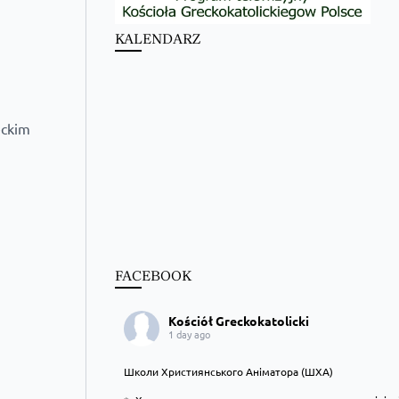
KALENDARZ
eckim
FACEBOOK
Kościół Greckokatolicki
1 day ago
Школи Християнського Аніматора (ШХА)