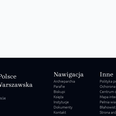
Nawigacja
Inne
Polsce
Archieparchia
Polityka 
Warszawska
Parafie
Ochorona
Biskupi
Centrum o
Księża
Mapa inte
хія
Instytucje
Pełnia wia
Dokumenty
Błahowist
Kontakt
Strona ar