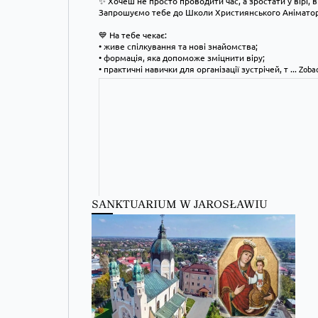
✨ Хочеш не просто проводити час, а зростати у вірі, 
Запрошуємо тебе до Школи Християнського Аніматора
💙 На тебе чекає:
• живе спілкування та нові знайомства;
• формація, яка допоможе зміцнити віру;
• практичні навички для організації зустрічей, т
...
Zobac
SANKTUARIUM W JAROSŁAWIU
Kościół Greckokatolicki
1 day ago