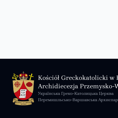
Kościół Greckokatolicki w 
Archidiecezja Przemysko-
Українська Греко-Католицька Церква
Перемишльсько-Варшавська Архиєпар