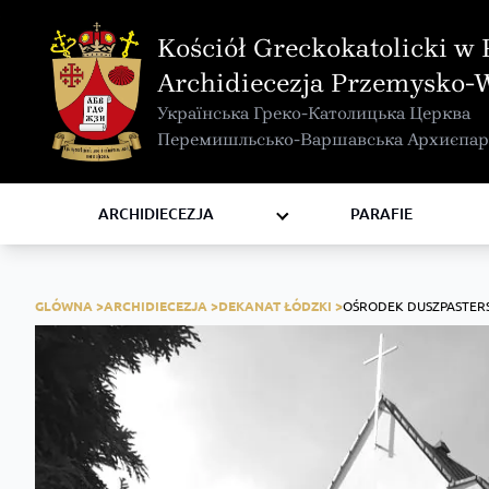
MAPA INTERAKTYWNA
Kościół Greckokatolicki w 
KURIA METROPOLITALNA
Archidiecezja Przemysko-
KAPITUŁA
Українська Греко-Католицька Церква
KOMISJE I WYDZIAŁY
Перемишльсько-Варшавська Архиєпар
RADY
ZAKONY I ZGROMADZENIA
ARCHIDIECEZJA
PARAFIE
GLÓWNA >
ARCHIDIECEZJA >
DEKANAT ŁÓDZKI >
OŚRODEK DUSZPASTERS