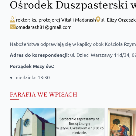
Ośrodek Duszpasterski 
rektor: ks. protojerej Vitalii Madarash
ul. Elizy Orzesz
omadarash81@gmail.com
Nabożeństwa odprawiają się w kaplicy obok Kościoła Rzym
Adres do korespondencji:
ul. Dzieci Warszawy 11d/34, 
Porządek Mszy św.:
niedziela: 13:30
PARAFIA WE WPISACH