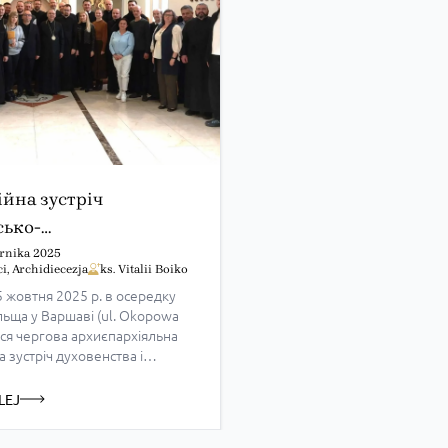
йна зустріч
сько-
го деканату
ernika 2025
ci
,
Archidiecezja
ks. Vitalii Boiko
25 жовтня 2025 р. в осередку
льща у Варшаві (ul. Okopowa
ася чергова архиєпархіяльна
 зустріч духовенства і
ків Душпастирських Рад –
 для Варшавсько-Лодзького
LEJ
а початку зустрічі до присутніх
 преосвященний владика