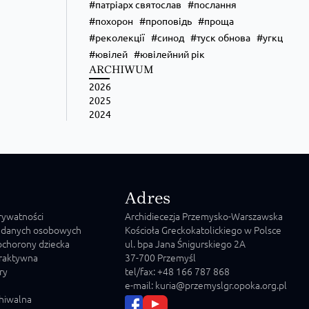
патріарх святослав
послання
похорон
проповідь
проща
реколекції
синод
туск обнова
угкц
ювілей
ювілейний рік
ARCHIWUM
2026
2025
2024
Adres
prywatności
Archidiecezja Przemysko-Warszawska
 danych osobowych
Kościoła Greckokatolickiego w Polsce
chorony dziecka
ul. bpa Jana Śnigurskiego 2A
raktywna
37-700 Przemyśl
ry
tel/fax: +48 166 787 868
e-mail: kuria@przemyslgr.opoka.org.pl
chiwalna