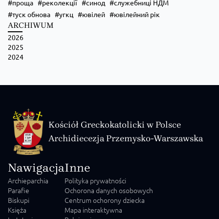
проща
реколекції
синод
служебниці НДМ
туск обнова
угкц
ювілей
ювілейний рік
ARCHIWUM
2026
2025
2024
Kościół Greckokatolicki w Polsce
Archidiecezja Przemysko-Warszawska
Nawigacja
Inne
Archieparchia
Polityka prywatności
Parafie
Ochorona danych osobowych
Biskupi
Centrum ochorony dziecka
Księża
Mapa interaktywna