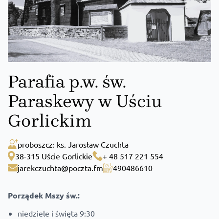
Parafia p.w. św.
Paraskewy w Uściu
Gorlickim
proboszcz: ks. Jarosław Czuchta
38-315 Uście Gorlickie
+ 48 517 221 554
jarekczuchta@poczta.fm
490486610
Porządek Mszy św.:
niedziele i święta 9:30