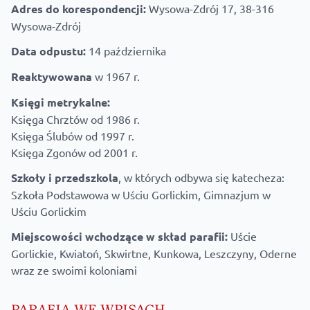
Adres do korespondencji:
Wysowa-Zdrój 17, 38-316
Wysowa-Zdrój
Data odpustu:
14 października
Reaktywowana
w 1967 r.
Księgi metrykalne:
Księga Chrztów od 1986 r.
Księga Ślubów od 1997 r.
Księga Zgonów od 2001 r.
Szkoły i przedszkola
, w których odbywa się katecheza:
Szkoła Podstawowa w Uściu Gorlickim, Gimnazjum w
Uściu Gorlickim
Miejscowości wchodzące w skład parafii:
Uście
Gorlickie, Kwiatoń, Skwirtne, Kunkowa, Leszczyny, Oderne
wraz ze swoimi koloniami
PARAFIA WE WPISACH