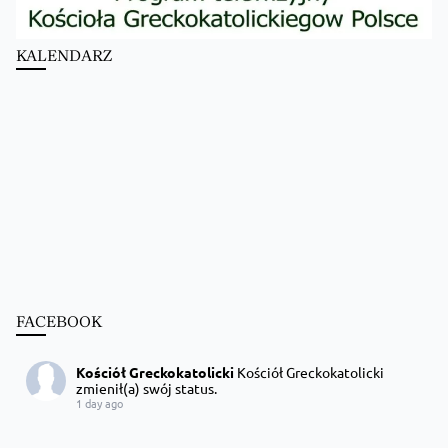
KALENDARZ
FACEBOOK
Kościół Greckokatolicki
Kościół Greckokatolicki
zmienił(a) swój status.
1 day ago