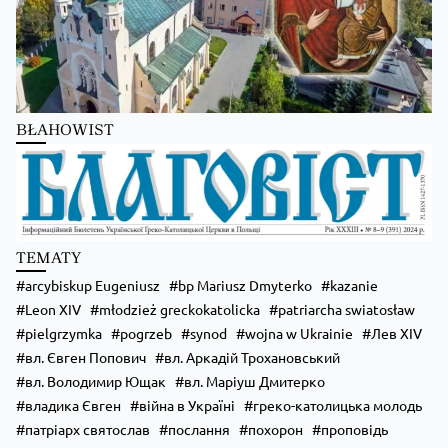
BŁAHOWIST
Zobacz na Facebooku
·
Udostępnij
TEMATY
arcybiskup Eugeniusz
bp Mariusz Dmyterko
kazanie
Leon XIV
młodzież greckokatolicka
patriarcha swiatosław
pielgrzymka
pogrzeb
synod
wojna w Ukrainie
Лев XIV
вл. Євген Попович
вл. Аркадій Трохановський
вл. Володимир Ющак
вл. Маріуш Дмитерко
владика Євген
війна в Україні
греко-католицька молодь
патріарх святослав
послання
похорон
проповідь