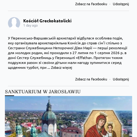
Zobacz na Facebooku
·
Udostępnij
Kościół Greckokatolicki
1 day ago
У Перемисько-Варшавській архиєпархії відбулася особлива подія,
яку організувала архиєпархіяльна Комісія до справ сім’ї спільно з
Сестрами Служебницями Непорочної Діви Марії — перші реколекції
для молодих родин, які проходили з 27 липня по 1 серпня 2026 р. в
домі Сестер Служебниць у Перемишлі «Effatha». Протягом тижня
подружжя разом зі своїми дітьми мали нагоду зупинитися серед
щоденних турбот, при
...
Zobacz więcej
Zobacz na Facebooku
·
Udostępnij
SANKTUARIUM W JAROSŁAWIU
Kościół Greckokatolicki
1 day ago
Преображення Господнє в Лодзі