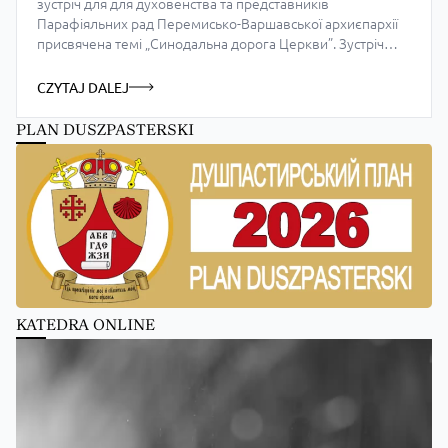
зустріч для для духовенства та представників
Парафіяльних рад Перемисько-Варшавської архиєпархії
присвячена темі „Синодальна дорога Церкви”. Зустріч
проходила в Монастирі Сестер Васильянок в Горлицях та
зібрала біля півсотні осіб з Краківсько-Горлицького
CZYTAJ DALEJ
деканату. Участь в цьому з’їзд не взяли делегати парафії
Бельско-Бяла та душпастирських пунктів, якими
PLAN DUSZPASTERSKI
опікується о. […]
KATEDRA ONLINE