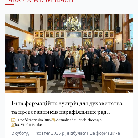
І-ша формаційна зустріч для духовенства
та представників парафіяльних рад
відбулася в Горлицях
14 października 2025
Aktualności
,
Archidiecezja
ks. Vitalii Boiko
В суботу, 11 жовтня 2025 р., відбулася І-ша формаційна