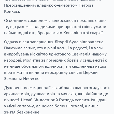
Преосвященним владикою-емеритом Петром
Криком.
Особливим символом спадкоємності поколінь стало
те, що разом із владиками при престолі співслужили
наймолодші отці Вроцлавсько-Кошалінської єпархії.
Одразу після завершення Літургії була відправлена
Панахида за тих, хто в різні часи, і в радості, і в часи
випробувань ніс світло Христового Євангелія нашому
народові. Молитва за померлих братів у священстві є
не лише обов’язком вдячності, а й свідченням нашої
віри в життя вічне та нерозривну єдність Церкви
Земної та Небесної.
Духовенство метрополії з глибокою шаною згадує всіх
архипастирів, душпастирів та монахів, які відійшли до
вічності. Нехай Милостивий Господь оселить їхні душі
у місці світлому, де немає болю ні печалі, а лише
життя безконечне.