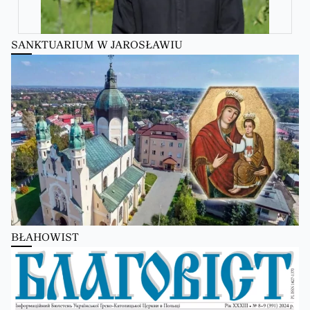
SANKTUARIUM W JAROSŁAWIU
Zobacz na Facebooku
·
Udostępnij
Kościół Greckokatolicki
Kościół Greckokatolicki
zmienił(a) swój status.
6 hours ago
Zobacz na Facebooku
·
Udostępnij
Kościół Greckokatolicki
2 days ago
Школи Християнського Аніматора (ШХА)
BŁAHOWIST
✨ Хочеш не просто проводити час, а зростати у вірі, відкривати свої
таланти та навчитися надихати інших?
Запрошуємо тебе до Школи Християнського Аніматора (ШХА) —
місця, де формується нове покоління християнських лідерів.
💙 На тебе чекає: