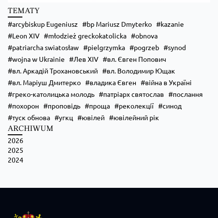
• живе спілкування та нові знайомства;
TEMATY
• формація, яка допоможе зміцнити віру;
• практичні навички для організації зустрічей, т
...
Zobacz więcej
arcybiskup Eugeniusz
bp Mariusz Dmyterko
kazanie
Leon XIV
młodzież greckokatolicka
obnova
patriarcha swiatosław
pielgrzymka
pogrzeb
synod
wojna w Ukrainie
Лев XIV
вл. Євген Попович
вл. Аркадій Трохановський
вл. Володимир Ющак
вл. Маріуш Дмитерко
владика Євген
війна в Україні
греко-католицька молодь
патріарх святослав
послання
похорон
проповідь
проща
реколекції
синод
туск обнова
угкц
ювілей
ювілейний рік
ARCHIWUM
2026
Zobacz na Facebooku
·
Udostępnij
2025
2024