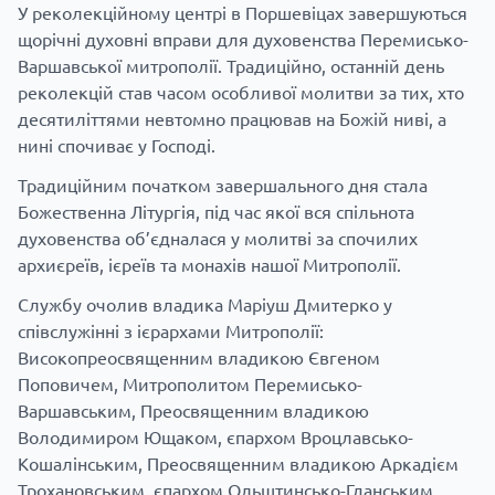
У реколекційному центрі в Поршевіцах завершуються
щорічні духовні вправи для духовенства Перемисько-
Варшавської митрополії. Традиційно, останній день
реколекцій став часом особливої молитви за тих, хто
десятиліттями невтомно працював на Божій ниві, а
нині спочиває у Господі.
Традиційним початком завершального дня стала
Божественна Літургія, під час якої вся спільнота
духовенства об’єдналася у молитві за спочилих
архиєреїв, ієреїв та монахів нашої Митрополії.
Службу очолив владика Маріуш Дмитерко у
співслужінні з ієрархами Митрополії:
Високопреосвященним владикою Євгеном
Поповичем, Митрополитом Перемисько-
Варшавським, Преосвященним владикою
Володимиром Ющаком, єпархом Вроцлавсько-
Кошалінським, Преосвященним владикою Аркадієм
Трохановським, єпархом Ольштинсько-Гданським,