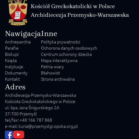
Kościół Greckokatolicki w Polsce
Archidiecezja Przemysko-Warszawska
Nawigacja
Inne
Archieparchia
Polityka prywatności
Parafie
Ochorona danych osobowych
Biskupi
Centrum ochorony dziecka
Księża
Mapa interaktywna
Instytucje
Pełnia wiary
Dokumenty
Błahowist
Kontakt
Strona archiwalna
Adres
Archidiecezja Przemysko-Warszawska
Kościoła Greckokatolickiego w Polsce
ul. bpa Jana Śnigurskiego 2A
37-700 Przemyśl
tel/fax: +48 166 787 868
e-mail: kuria@przemyslgr.opoka.org.pl