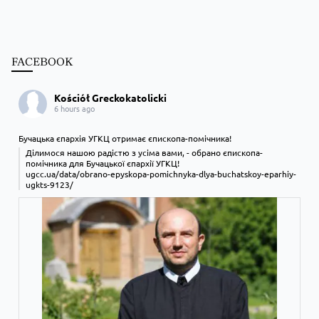
FACEBOOK
Kościół Greckokatolicki
6 hours ago
Бучацька єпархія УГКЦ отримає єпископа-помічника!
Ділимося нашою радістю з усіма вами, - обрано єпископа-
помічника для Бучацької єпархії УГКЦ!
ugcc.ua/data/obrano-epyskopa-pomichnyka-dlya-buchatskoy-eparhiy-
ugkts-9123/