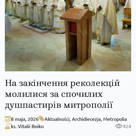
На закінчення реколекцій
молилися за спочилих
душпастирів митрополії
8 maja, 2026
Aktualności
,
Archidiecezja
,
Metropolia
ks. Vitalii Boiko
424