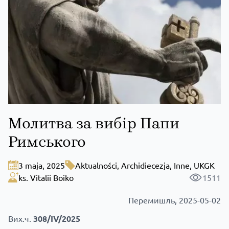
Молитва за вибір Папи
Римського
3 maja, 2025
Aktualności
,
Archidiecezja
,
Inne
,
UKGK
ks. Vitalii Boiko
1511
Перемишль, 2025-05-02
Вих.ч.
308/
IV
/2025