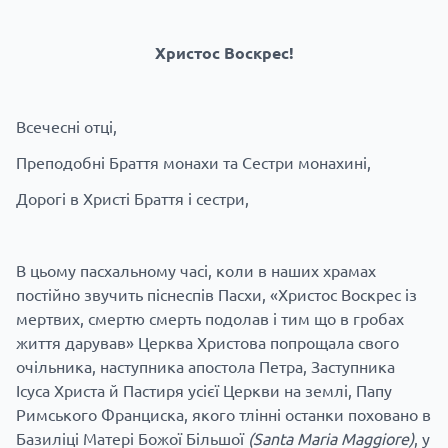
Христос Воскрес!
Всечесні отці,
Преподобні Браття монахи та Сестри монахині,
Дорогі в Христі Браття і сестри,
В цьому пасхальному часі, коли в наших храмах
постійно звучить піснеспів Пасхи, «Христос Воскрес із
мертвих, смертю смерть подолав і тим що в гробах
життя дарував» Церква Христова попрощала свого
очільника, наступника апостола Петра, Заступника
Ісуса Христа й Пастиря усієї Церкви на землі, Папу
Римського Франциска, якого тлінні останки поховано в
Базиліці Матері Божої Більшої
(
Santa
Maria
Maggiore
)
, у