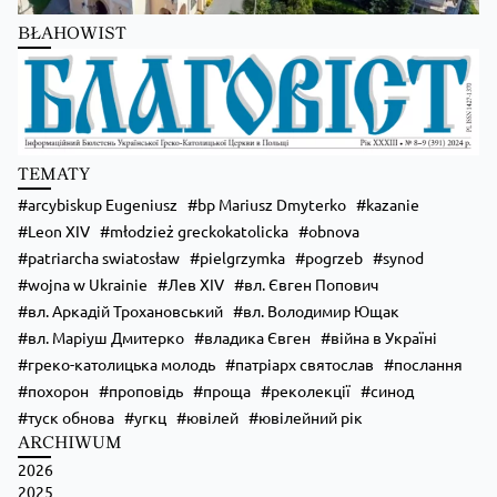
Школи Християнського Аніматора (ШХА)
BŁAHOWIST
✨ Хочеш не просто проводити час, а зростати у вірі, відкривати свої
таланти та навчитися надихати інших?
Запрошуємо тебе до Школи Християнського Аніматора (ШХА) —
місця, де формується нове покоління християнських лідерів.
💙 На тебе чекає:
• живе спілкування та нові знайомства;
TEMATY
• формація, яка допоможе зміцнити віру;
• практичні навички для організації зустрічей, т
...
Zobacz więcej
arcybiskup Eugeniusz
bp Mariusz Dmyterko
kazanie
Leon XIV
młodzież greckokatolicka
obnova
patriarcha swiatosław
pielgrzymka
pogrzeb
synod
wojna w Ukrainie
Лев XIV
вл. Євген Попович
вл. Аркадій Трохановський
вл. Володимир Ющак
вл. Маріуш Дмитерко
владика Євген
війна в Україні
греко-католицька молодь
патріарх святослав
послання
похорон
проповідь
проща
реколекції
синод
туск обнова
угкц
ювілей
ювілейний рік
ARCHIWUM
2026
Zobacz na Facebooku
·
Udostępnij
2025