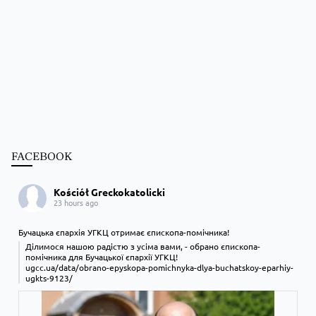
FACEBOOK
Kościół Greckokatolicki
23 hours ago
Бучацька єпархія УГКЦ отримає єпископа-помічника!
Ділимося нашою радістю з усіма вами, - обрано єпископа-
помічника для Бучацької єпархії УГКЦ!
ugcc.ua/data/obrano-epyskopa-pomichnyka-dlya-buchatskoy-eparhiy-
ugkts-9123/