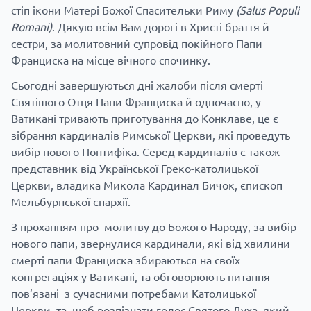
стіп ікони Матері Божої Спасительки Риму
(
Salus
Populi
Romani
)
. Дякую всім Вам дорогі в Христі браття й
сестри, за молитовний супровід покійного Папи
Франциска на місце вічного спочинку.
Сьогодні завершуються дні жалоби після смерті
Святішого Отця Папи Франциска й одночасно, у
Ватикані тривають приготування до Конклаве, це є
зібрання кардиналів Римської Церкви, які проведуть
вибір нового Понтифіка. Серед кардиналів є також
представник від Української Греко-католицької
Церкви, владика Микола Кардинал Бичок, єпископ
Мельбурнської єпархії.
З проханням про молитву до Божого Народу, за вибір
нового папи, звернулися кардинали, які від хвилини
смерті папи Франциска збираються на своїх
конгрегаціях у Ватикані, та обговорюють питання
пов’язані з сучасними потребами Католицької
Церкви, та щоб розпізнати голос Святого Духа, який