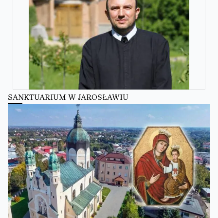
SANKTUARIUM W JAROSŁAWIU
Zobacz na Facebooku
·
Udostępnij
Kościół Greckokatolicki
Kościół Greckokatolicki
zmienił(a) swój status.
23 hours ago
Zobacz na Facebooku
·
Udostępnij
Kościół Greckokatolicki
3 days ago