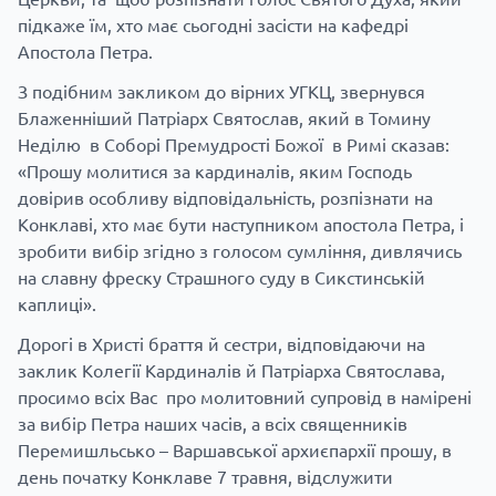
підкаже їм, хто має сьогодні засісти на кафедрі
Апостола Петра.
З подібним закликом до вірних УГКЦ, звернувся
Блаженніший Патріарх Святослав, який в Томину
Неділю в Соборі Премудрості Божої в Римі сказав:
«Прошу молитися за кардиналів, яким Господь
довірив особливу відповідальність, розпізнати на
Конклаві, хто має бути наступником апостола Петра, і
зробити вибір згідно з голосом сумління, дивлячись
на славну фреску Страшного суду в Сикстинській
каплиці».
Дорогі в Христі браття й сестри, відповідаючи на
заклик Колегії Кардиналів й Патріарха Святослава,
просимо всіх Вас про молитовний супровід в намірені
за вибір Петра наших часів, а всіх священників
Перемишльсько – Варшавської архиєпархії прошу, в
день початку Конклаве 7 травня, відслужити