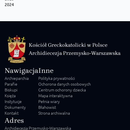
2024
Kościół Greckokatolicki w Polsce
Archidiecezja Przemysko-Warszawska
Nawigacja
Inne
Archieparchia
Polityka prywatności
Parafie
Ochorona danych osobowych
Biskupi
Centrum ochorony dziecka
Księża
Mapa interaktywna
Instytucje
Pełnia wiary
Dokumenty
Błahowist
Kontakt
Strona archiwalna
Adres
Archidiecezja Przemysko-Warszawska