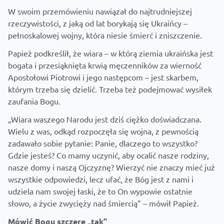
W swoim przemówieniu nawiązał do najtrudniejszej
rzeczywistości, z jaką od lat borykają się Ukraińcy –
pełnoskalowej wojny, która niesie śmierć i zniszczenie.
Papież podkreślił, że wiara – w którą ziemia ukraińska jest
bogata i przesiąknięta krwią męczenników za wierność
Apostołowi Piotrowi i jego następcom – jest skarbem,
którym trzeba się dzielić. Trzeba też podejmować wysiłek
zaufania Bogu.
„Wiara waszego Narodu jest dziś ciężko doświadczana.
Wielu z was, odkąd rozpoczęła się wojna, z pewnością
zadawało sobie pytanie: Panie, dlaczego to wszystko?
Gdzie jesteś? Co mamy uczynić, aby ocalić nasze rodziny,
nasze domy i naszą Ojczyznę? Wierzyć nie znaczy mieć już
wszystkie odpowiedzi, lecz ufać, że Bóg jest z nami i
udziela nam swojej łaski, że to On wypowie ostatnie
słowo, a życie zwycięży nad śmiercią” – mówił Papież.
Mówić Bogu szczere „tak”