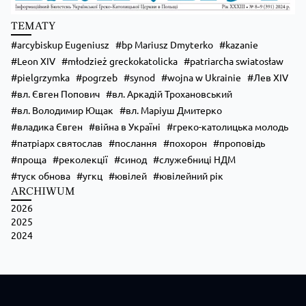
TEMATY
arcybiskup Eugeniusz
bp Mariusz Dmyterko
kazanie
Leon XIV
młodzież greckokatolicka
patriarcha swiatosław
pielgrzymka
pogrzeb
synod
wojna w Ukrainie
Лев XIV
вл. Євген Попович
вл. Аркадій Трохановський
вл. Володимир Ющак
вл. Маріуш Дмитерко
владика Євген
війна в Україні
греко-католицька молодь
патріарх святослав
послання
похорон
проповідь
проща
реколекції
синод
служебниці НДМ
туск обнова
угкц
ювілей
ювілейний рік
ARCHIWUM
2026
2025
2024