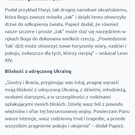
Podał przykład Maryi, tak drogiej narodowi ukraińskiemu,
która Bogu zawsze mówiła „tak” i dzięki temu otworzyła
drzwi do odkupienia świata. Papież dodał, że również
nasze szczere i proste „tak” może stać się narzędziem w
rękach Boga do dokonania wielkich rzeczy. „Powiedzenie
‘tak’ dziś może otworzyć nowe horyzonty wiary, nadziei i
pokoju, zwłaszcza dla tych, którzy cierpią” – wskazał Leon
XIV.
Bliskość z udręczoną Ukrainą
„Siostry i Bracia, przyjmując was tutaj, pragnę wyrazić
moją bliskość z udręczoną Ukrainą, z dziećmi, młodzieżą,
osobami starszymi, a w szczególności z rodzinami
opłakującymi swoich bliskich. Dzielę wasz ból z powodu
więźniów i ofiar tej bezsensownej wojny. Powierzam Panu
wasze intencje, wasz codzienny trud i tragedie, a przede
wszystkim pragnienie pokoju i ukojenia” – dodał Papież.