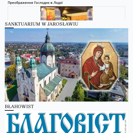
Преображення Господнє в Лодзі
SANKTUARIUM W JAROSŁAWIU
Zobacz na Facebooku
·
Udostępnij
Kościół Greckokatolicki
5 hours ago
BŁAHOWIST
Бучацька єпархія УГКЦ отримає єпископа-помічника!
Zobacz na Facebooku
·
Udostępnij