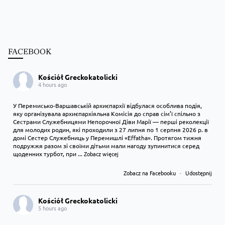
FACEBOOK
Kościół Greckokatolicki
4 hours ago
У Перемисько-Варшавській архиєпархії відбулася особлива подія,
яку організувала архиєпархіяльна Комісія до справ сім’ї спільно з
Сестрами Служебницями Непорочної Діви Марії — перші реколекції
для молодих родин, які проходили з 27 липня по 1 серпня 2026 р. в
домі Сестер Служебниць у Перемишлі «Effatha». Протягом тижня
подружжя разом зі своїми дітьми мали нагоду зупинитися серед
щоденних турбот, при
...
Zobacz więcej
Zobacz na Facebooku
·
Udostępnij
Kościół Greckokatolicki
5 hours ago