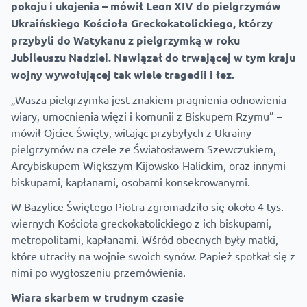
pokoju i ukojenia – mówił Leon XIV do pielgrzymów
Ukraińskiego Kościoła Greckokatolickiego, którzy
przybyli do Watykanu z pielgrzymką w roku
Jubileuszu Nadziei. Nawiązał do trwającej w tym kraju
wojny wywołującej tak wiele tragedii i łez.
„Wasza pielgrzymka jest znakiem pragnienia odnowienia
wiary, umocnienia więzi i komunii z Biskupem Rzymu” –
mówił Ojciec Święty, witając przybyłych z Ukrainy
pielgrzymów na czele ze Światosławem Szewczukiem,
Arcybiskupem Większym Kijowsko-Halickim, oraz innymi
biskupami, kapłanami, osobami konsekrowanymi.
W Bazylice Świętego Piotra zgromadziło się około 4 tys.
wiernych Kościoła greckokatolickiego z ich biskupami,
metropolitami, kapłanami. Wśród obecnych były matki,
które utraciły na wojnie swoich synów. Papież spotkał się z
nimi po wygłoszeniu przemówienia.
Wiara skarbem w trudnym czasie