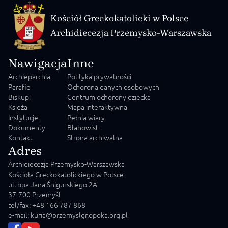
Kościół Greckokatolicki w Polsce
Archidiecezja Przemysko-Warszawska
Nawigacja
Inne
Archieparchia
Polityka prywatności
Parafie
Ochorona danych osobowych
Biskupi
Centrum ochorony dziecka
Księża
Mapa interaktywna
Instytucje
Pełnia wiary
Dokumenty
Błahowist
Kontakt
Strona archiwalna
Adres
Archidiecezja Przemysko-Warszawska
Kościoła Greckokatolickiego w Polsce
ul. bpa Jana Śnigurskiego 2A
37-700 Przemyśl
tel/fax: +48 166 787 868
e-mail: kuria@przemyslgr.opoka.org.pl