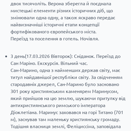
двох тисячоліть. Верона зберегла й поєднала
мистецькі елементи різних історичних діб, що
змінювали одна одну, а також яскраво передає
найвизначніші історичні етапи концепції
фортифікованого європейського міста.
Переїзд та поселення в готель. Ночівля.
3 день(17.03.2026 Вівторок): Сніданок. Переїзд до
Сан Маріно. Екскурсія. Вільний час.
Сан-Марино, одна з найменших держав світу, має
титул найдавнішої республіки світу. За свідченням
стародавніх джерел, Сан-Марино було засновано
301 року християнським каменярем Маринусом,
який прийшов на цю землю, шукаючи притулку від
антихристиянського римського імператора
Діоклетіана. Маринус заховався на горі Титано (701
м), заснував там маленьку християнську громаду.
Тодішня власниця землі, Феліциссіма, заповідала