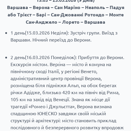
Варшава – Верона – Сан Маріно – Неаполь – Падуя
або Трієст – Барі – Сан-Джованні Ротондо – Монте
Сан-Анджело – Лорето – Варшава
1 день(15.03.2026 Неділя): Зустріч групи. Виїзд з
Варшави. Нічний переїзд до Верони.
2 день(16.03.2026 Понеділок): Прибуття до Верони.
Екскурсія містом. Веро́на — місто й комуна на
північному сході Італії, у регіоні Венето,
адміністративний центр провінції Верона,
розміщена біля підніжжя Альп, на обох берегах
річки Адідже, близько 420 км на північ від Рима,
105 км на захід від Венеції. Знана як місце дії
трагедії «Ромео і Джульєтта», Верона визнана
спадщиною ЮНЕСКО завдяки своїй міській
структурі й архітектурі: місто становить приклад
послідовного й безперервного розвитку впродовж