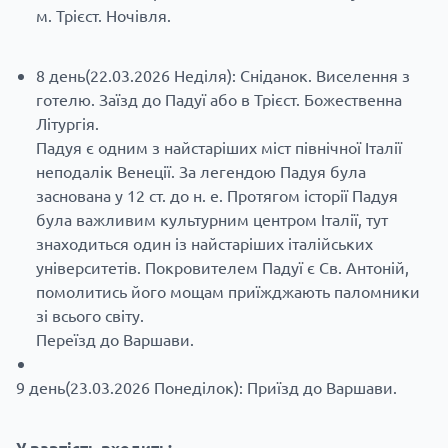
м. Трієст. Ночівля.
8 день(22.03.2026 Неділя): Сніданок. Виселення з
готелю. Заїзд до Падуї або в Трієст. Божественна
Літургія.
Падуя є одним з найстаріших міст північної Італії
неподалік Венеції. За легендою Падуя була
заснована у 12 ст. до н. е. Протягом історії Падуя
була важливим культурним центром Італії, тут
знаходиться один із найстаріших італійських
університетів. Покровителем Падуї є Св. Антоній,
помолитись його мощам приїжджають паломники
зі всього світу.
Переїзд до Варшави.
9 день(23.03.2026 Понеділок): Приїзд до Варшави.
У вартість входить: