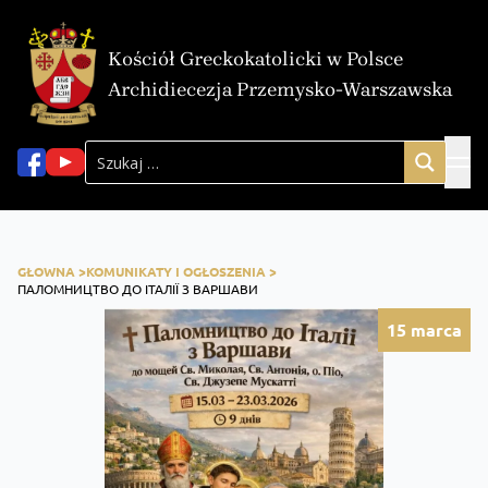
Kościół Greckokatolicki w Polsce
Archidiecezja Przemysko-Warszawska
GŁOWNA >
KOMUNIKATY I OGŁOSZENIA >
ПАЛОМНИЦТВО ДО ІТАЛІЇ З ВАРШАВИ
15
marca