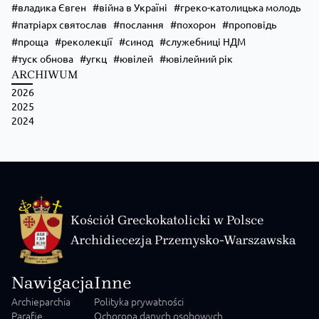
владика Євген
війна в Україні
греко-католицька молодь
патріарх святослав
послання
похорон
проповідь
проща
реколекції
синод
служебниці НДМ
туск обнова
угкц
ювілей
ювілейний рік
ARCHIWUM
2026
2025
2024
Kościół Greckokatolicki w Polsce
Archidiecezja Przemysko-Warszawska
Nawigacja
Inne
Archieparchia
Polityka prywatności
Parafie
Ochorona danych osobowych