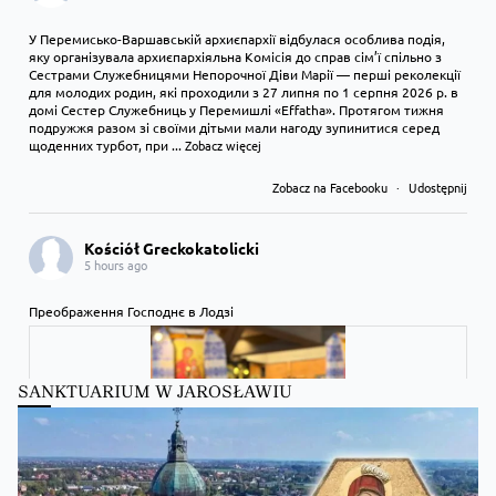
У Перемисько-Варшавській архиєпархії відбулася особлива подія,
яку організувала архиєпархіяльна Комісія до справ сім’ї спільно з
Сестрами Служебницями Непорочної Діви Марії — перші реколекції
для молодих родин, які проходили з 27 липня по 1 серпня 2026 р. в
домі Сестер Служебниць у Перемишлі «Effatha». Протягом тижня
подружжя разом зі своїми дітьми мали нагоду зупинитися серед
щоденних турбот, при
...
Zobacz więcej
Zobacz na Facebooku
·
Udostępnij
Kościół Greckokatolicki
5 hours ago
Преображення Господнє в Лодзі
SANKTUARIUM W JAROSŁAWIU