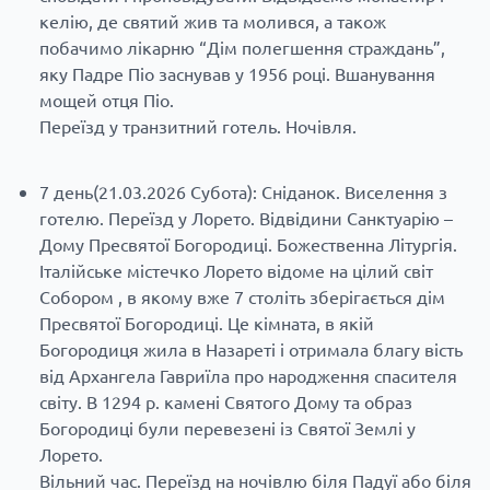
келію, де святий жив та молився, а також
побачимо лікарню “Дім полегшення страждань”,
яку Падре Піо заснував у 1956 році. Вшанування
мощей отця Піо.
Переїзд у транзитний готель. Ночівля.
7 день(21.03.2026 Субота): Сніданок. Виселення з
готелю. Переїзд у Лорето. Відвідини Санктуарію –
Дому Пресвятої Богородиці. Божественна Літургія.
Італійське містечко Лорето відоме на цілий світ
Собором , в якому вже 7 століть зберігається дім
Пресвятої Богородиці. Це кімната, в якій
Богородиця жила в Назареті і отримала благу вість
від Архангела Гавриїла про народження спасителя
світу. В 1294 р. камені Святого Дому та образ
Богородиці були перевезені із Святої Землі у
Лорето.
Вільний час. Переїзд на ночівлю біля Падуї або біля