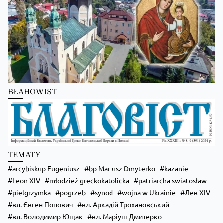
Zobacz na Facebooku
·
Udostępnij
Kościół Greckokatolicki
5 hours ago
BŁAHOWIST
Бучацька єпархія УГКЦ отримає єпископа-помічника!
Zobacz na Facebooku
·
Udostępnij
TEMATY
arcybiskup Eugeniusz
bp Mariusz Dmyterko
kazanie
Leon XIV
młodzież greckokatolicka
patriarcha swiatosław
pielgrzymka
pogrzeb
synod
wojna w Ukrainie
Лев XIV
вл. Євген Попович
вл. Аркадій Трохановський
вл. Володимир Ющак
вл. Маріуш Дмитерко