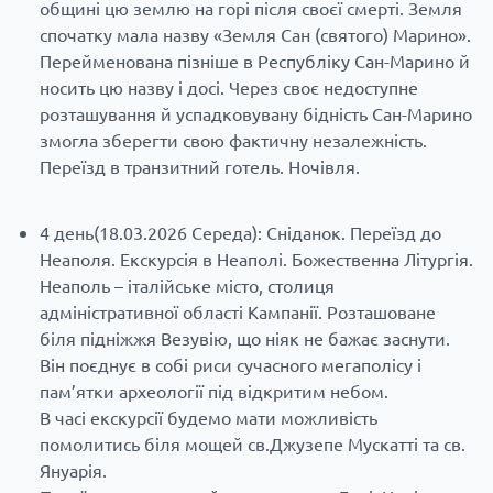
общині цю землю на горі після своєї смерті. Земля
спочатку мала назву «Земля Сан (святого) Марино».
Перейменована пізніше в Республіку Сан-Марино й
носить цю назву і досі. Через своє недоступне
розташування й успадковувану бідність Сан-Марино
змогла зберегти свою фактичну незалежність.
Переїзд в транзитний готель. Ночівля.
4 день(18.03.2026 Середа): Сніданок. Переїзд до
Неаполя. Екскурсія в Неаполі. Божественна Літургія.
Неаполь – італійське місто, столиця
адміністративної області Кампанії. Розташоване
біля підніжжя Везувію, що ніяк не бажає заснути.
Він поєднує в собі риси сучасного мегаполісу і
пам’ятки археології під відкритим небом.
В часі екскурсії будемо мати можливість
помолитись біля мощей св.Джузепе Мускатті та св.
Януарія.