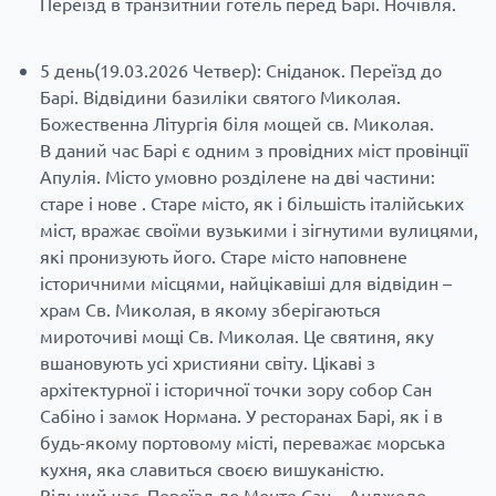
Переїзд в транзитний готель перед Барі. Ночівля.
5 день(19.03.2026 Четвер): Сніданок. Переїзд до
Барі. Відвідини базиліки святого Миколая.
Божественна Літургія біля мощей св. Миколая.
В даний час Барі є одним з провідних міст провінції
Апулія. Місто умовно розділене на дві частини:
старе і нове . Старе місто, як і більшість італійських
міст, вражає своїми вузькими і зігнутими вулицями,
які пронизують його. Старе місто наповнене
історичними місцями, найцікавіші для відвідин –
храм Св. Миколая, в якому зберігаються
мироточиві мощі Св. Миколая. Це святиня, яку
вшановують усі християни світу. Цікаві з
архітектурної і історичної точки зору собор Сан
Сабіно і замок Нормана. У ресторанах Барі, як і в
будь-якому портовому місті, переважає морська
кухня, яка славиться своєю вишуканістю.
Вільний час. Переїзд до Монте Сан – Анджело.