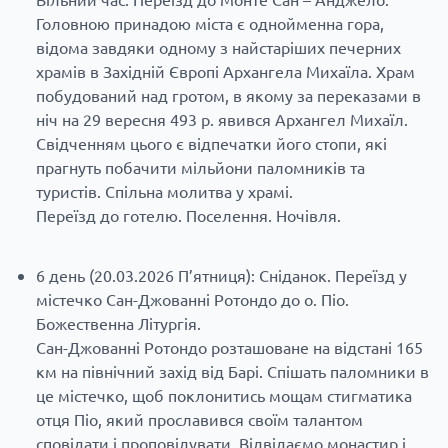
Головною принадою міста є однойменна гора,
відома завдяки одному з найстаріших печерних
храмів в Західній Європі Архангела Михаїла. Храм
побудований над гротом, в якому за переказами в
ніч на 29 вересня 493 р. явився Архангел Михаїл.
Свідченням цього є відпечатки його стопи, які
прагнуть побачити мільйони паломників та
туристів. Спільна молитва у храмі.
Переїзд до готелю. Поселення. Ночівля.
6 день (20.03.2026 П’ятниця): Сніданок. Переїзд у
містечко Сан-Джованні Ротондо до о. Піо.
Божественна Літургія.
Сан-Джованні Ротондо розташоване на відстані 165
км на північний захід від Барі. Спішать паломники в
це містечко, щоб поклонитись мощам стигматика
отця Піо, який прославився своїм талантом
сповідати і проповідувати. Відвідаємо монастир і