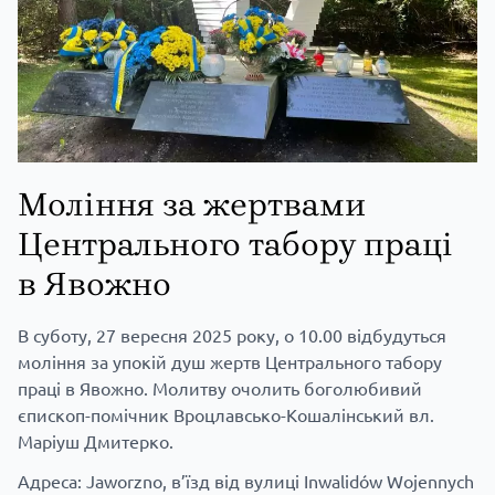
Моління за жертвами
Центрального табору праці
в Явожно
В суботу, 27 вересня 2025 року, о 10.00 відбудуться
моління за упокій душ жертв Центрального табору
праці в Явожно. Молитву очолить боголюбивий
єпископ-помічник Вроцлавсько-Кошалінський вл.
Маріуш Дмитерко.
Адреса: Jaworzno, в’їзд від вулиці Inwalidów Wojennych