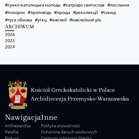
греко-католицька молодь
патріарх святослав
послання
похорон
проповідь
проща
реколекції
синод
туск обнова
угкц
ювілей
ювілейний рік
ARCHIWUM
2026
Zobacz na Facebooku
·
Udostępnij
2025
2024
Kościół Greckokatolicki w Polsce
Archidiecezja Przemysko-Warszawska
Nawigacja
Inne
Archieparchia
Polityka prywatności
Parafie
Ochorona danych osobowych
Biskupi
Centrum ochorony dziecka