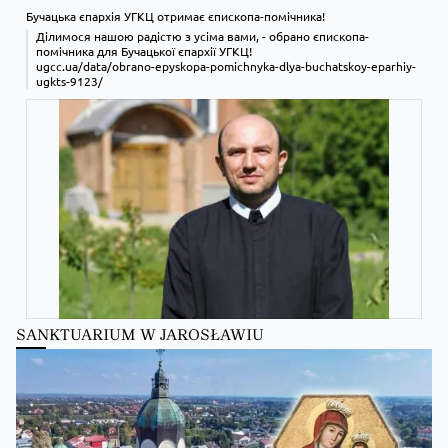
Бучацька єпархія УГКЦ отримає єпископа-помічника!
Ділимося нашою радістю з усіма вами, - обрано єпископа-
помічника для Бучацької єпархії УГКЦ!
ugcc.ua/data/obrano-epyskopa-pomichnyka-dlya-buchatskoy-eparhiy-
ugkts-9123/
SANKTUARIUM W JAROSŁAWIU
Zobacz na Facebooku
·
Udostępnij
Kościół Greckokatolicki
Kościół Greckokatolicki
zmienił(a) swój status.
6 hours ago