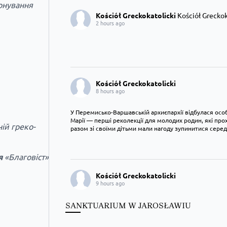
ронування
Kościół Greckokatolicki
Kościół Greckoka
2 hours ago
Kościół Greckokatolicki
8 hours ago
У Перемисько-Варшавській архиєпархії відбулася особ
Марії — перші реколекції для молодих родин, які пр
ій греко-
разом зі своїми дітьми мали нагоду зупинитися сере
я
«Благовіст»
Kościół Greckokatolicki
9 hours ago
Преображення Господнє в Лодзі
SANKTUARIUM W JAROSŁAWIU