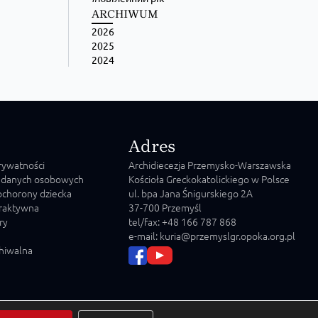
ARCHIWUM
2026
2025
2024
Adres
prywatności
Archidiecezja Przemysko-Warszawska
 danych osobowych
Kościoła Greckokatolickiego w Polsce
chorony dziecka
ul. bpa Jana Śnigurskiego 2A
raktywna
37-700 Przemyśl
ry
tel/fax: +48 166 787 868
e-mail: kuria@przemyslgr.opoka.org.pl
chiwalna