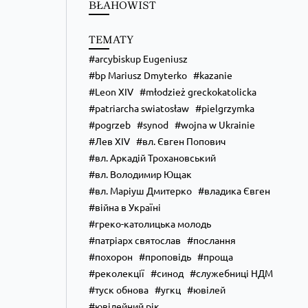
BŁAHOWIST
TEMATY
arcybiskup Eugeniusz
bp Mariusz Dmyterko
kazanie
Leon XIV
młodzież greckokatolicka
patriarcha swiatosław
pielgrzymka
pogrzeb
synod
wojna w Ukrainie
Лев XIV
вл. Євген Попович
вл. Аркадій Трохановський
вл. Володимир Ющак
вл. Маріуш Дмитерко
владика Євген
війна в Україні
греко-католицька молодь
патріарх святослав
послання
похорон
проповідь
проща
реколекції
синод
служебниці НДМ
туск обнова
угкц
ювілей
ювілейний рік