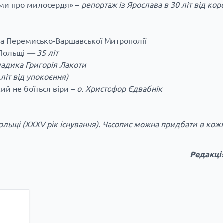
ями про милосердя» –
репортаж із Ярослава в 30 літ від ко
ва Перемисько-Варшавської Митрополії
 Польщі
— 35 літ
ладика Григорія Лакоти
 літ від упокоєння)
ий не боїться віри –
о. Христофор Єдвабнік
льщі (ХХXV рік існування). Часопис можна придбати в кожн
Редакці