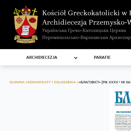
MAPA INTERAKTYWNA
Kościół Greckokatolicki w 
KURIA METROPOLITALNA
Archidiecezja Przemysko-
KAPITUŁA
Українська Греко-Католицька Церква
KOMISJE I WYDZIAŁY
Перемишльсько-Варшавська Архиєпар
RADY
ZAKONY I ZGROMADZENIA
ARCHIDIECEZJA
PARAFIE
GŁOWNA >
KOMUNIKATY I OGŁOSZENIA >
«БЛАГОВІСТ» [РІК XXXV • № 06–