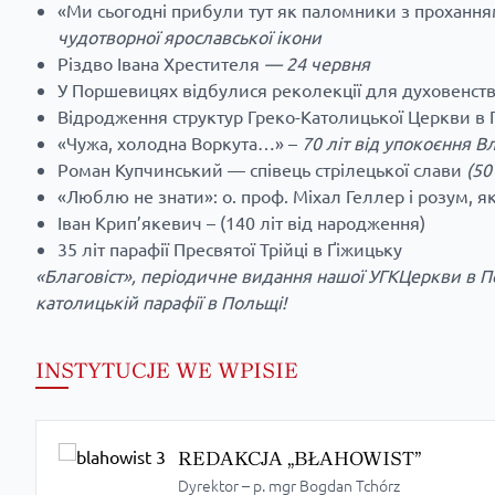
«Ми сьогодні прибули тут як паломники з проханн
чудотворної ярославської ікони
Різдво Івана Хрестителя
— 24 червня
У Поршевицях відбулися реколекції для духовенст
Відродження структур Греко-Католицької Церкви в
«Чужа, холодна Воркута…» –
70 літ від упокоєння В
Роман Купчинський — співець стрілецької слави
(50
«Люблю не знати»: о. проф. Міхал Геллер і розум, як
Іван Крип’якевич – (140 літ від народження)
35 літ парафії Пресвятої Трійці в Ґіжицьку
«Благовіст», періодичне видання нашої УГКЦеркви в По
католицькій парафії в Польщі!
INSTYTUCJE WE WPISIE
REDAKCJA „BŁAHOWIST”
Dyrektor – p. mgr Bogdan Tchórz