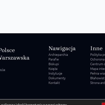
Nawigacja
Inne
Polsce
Archieparchia
Polityka 
Warszawska
Parafie
Ochorona
Biskupi
Centrum o
Księża
Mapa inte
хія
Instytucje
Pełnia wia
Dokumenty
Błahowist
Kontakt
Strona ar
ajlepszą jakość korzystania z naszej witryny.