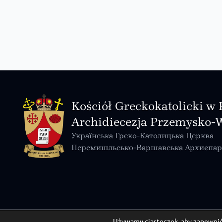
Kościół Greckokatolicki w 
Archidiecezja Przemysko-
Українська Греко-Католицька Церква
Перемишльсько-Варшавська Архиєпар
Używamy ciasteczek, aby zapewnić n