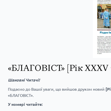
«БЛАГОВІСТ» [Рік XXXV •
Шановні Читачі!
Подаємо до Вашої уваги, що вийшов друком новий
[Р
«БЛАГОВІСТ».
У номері читайте: