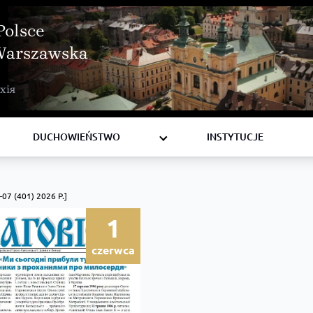
Polsce
Warszawska
BISKUPI
хія
KSIĘŻA
DIAKONI
DUCHOWIEŃSTWO
INSTYTUCJE
07 (401) 2026 Р.]
1
czerwca