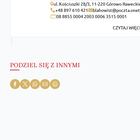
ul. Kościuszki 28/3, 11-220 Górowo Iławecki
+48 897 610 421
blahowist@poczta.onet
08 8855 0004 2003 0006 3515 0001
CZYTAJ WIĘC
PODZIEL SIĘ Z INNYMI