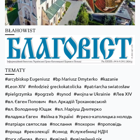
BŁAHOWIST
Zobacz na Facebooku
·
Udostępnij
TEMATY
arcybiskup Eugeniusz
bp Mariusz Dmyterko
kazanie
Leon XIV
młodzież greckokatolicka
patriarcha swiatosław
pielgrzymka
pogrzeb
synod
wojna w Ukrainie
Лев XIV
вл. Євген Попович
вл. Аркадій Трохановський
вл. Володимир Ющак
вл. Маріуш Дмитерко
владика Євген
війна в Україні
греко-католицька молодь
патріарх святослав
послання
похорон
проповідь
проща
реколекції
синод
служебниці НДМ
туск обнова
угкц
ювілей
ювілейний рік