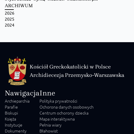
ARCHIWUM
2026
2025
2024
Kościół Greckokatolicki w Polsce
Archidiecezja Przemysko-Warszawska
Nawigacja
Inne
Archieparchia
Polityka prywatności
Parafie
Ochorona danych osobowych
Biskupi
Centrum ochorony dziecka
Księża
Mapa interaktywna
Instytucje
Pełnia wiary
Dokumenty
Błahowist