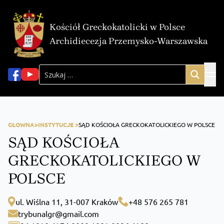
Kościół Greckokatolicki w Polsce
Archidiecezja Przemysko-Warszawska
GŁOWNA>
INSTYTUCJE >
SĄD KOŚCIOŁA GRECKOKATOLICKIEGO W POLSCE
SĄD KOŚCIOŁA
GRECKOKATOLICKIEGO W
POLSCE
ul. Wiślna 11, 31-007 Kraków
+48 576 265 781
trybunalgr@gmail.com