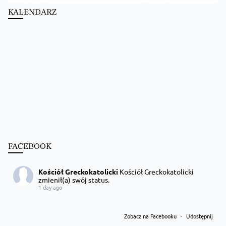
KALENDARZ
FACEBOOK
Kościół Greckokatolicki
Kościół Greckokatolicki
zmienił(a) swój status.
1 day ago
Zobacz na Facebooku
·
Udostępnij