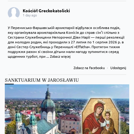
Kościół Greckokatolicki
1 day ago
У Перемисько-Варшавській архиєпархії відбулася особлива подія,
яку організувала архиєпархіяльна Комісія до справ сім’ї спільно з
Сестрами Служебницями Непорочної Діви Марії — перші реколекції
для молодих родин, які проходили з 27 липня по 1 серпня 2026 р. в
домі Сестер Служебниць у Перемишлі «Effatha». Протягом тижня
подружжя разом зі своїми дітьми мали нагоду зупинитися серед
щоденних турбот, при
...
Zobacz więcej
Zobacz na Facebooku
·
Udostępnij
SANKTUARIUM W JAROSŁAWIU
Kościół Greckokatolicki
1 day ago
Преображення Господнє в Лодзі