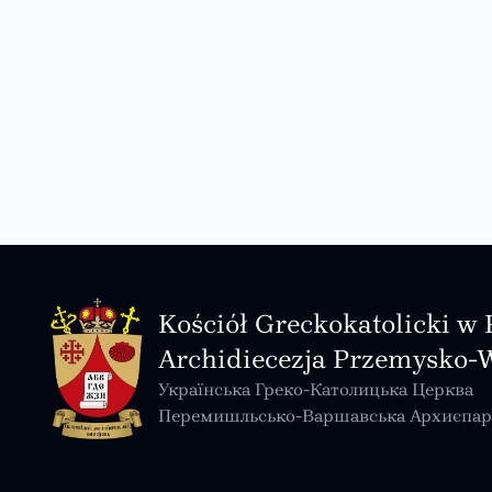
Kościół Greckokatolicki w 
Archidiecezja Przemysko-
Українська Греко-Католицька Церква
Перемишльсько-Варшавська Архиєпар