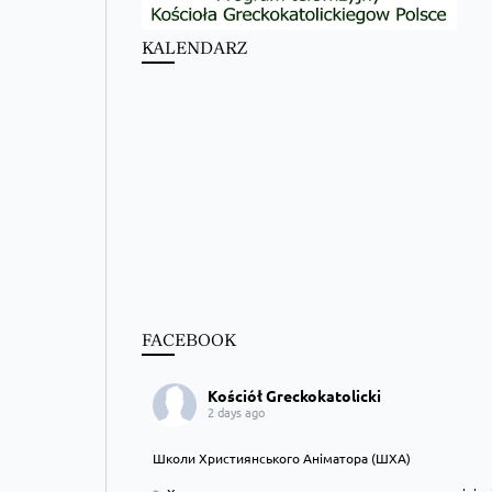
KALENDARZ
FACEBOOK
Kościół Greckokatolicki
2 days ago
Школи Християнського Аніматора (ШХА)