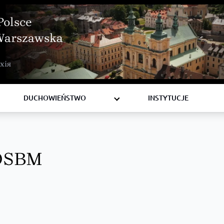
Polsce
Warszawska
BISKUPI
хія
KSIĘŻA
DIAKONI
DUCHOWIEŃSTWO
INSTYTUCJE
 OSBM