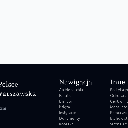
Nawigacja
Inne
Polsce
Archieparchia
Polityka 
Warszawska
Parafie
Ochorona
Biskupi
Centrum o
Księża
Mapa inte
хія
Instytucje
Pełnia wia
Dokumenty
Błahowist
Kontakt
Strona ar