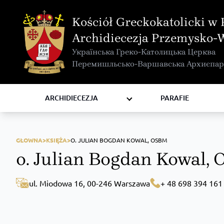
MAPA INTERAKTYWNA
Kościół Greckokatolicki w 
KURIA METROPOLITALNA
Archidiecezja Przemysko-
KAPITUŁA
Українська Греко-Католицька Церква
KOMISJE I WYDZIAŁY
Перемишльсько-Варшавська Архиєпар
RADY
ZAKONY I ZGROMADZENIA
ARCHIDIECEZJA
PARAFIE
GŁOWNA>
KSIĘŻA>
O. JULIAN BOGDAN KOWAL, OSBM
o. Julian Bogdan Kowal,
ul. Miodowa 16, 00-246 Warszawa
+ 48 698 394 161