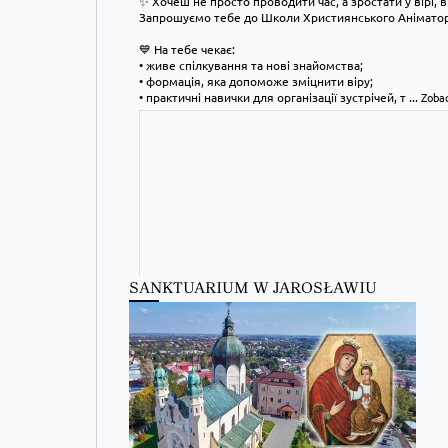
✨ Хочеш не просто проводити час, а зростати у вірі, 
Запрошуємо тебе до Школи Християнського Аніматора
💙 На тебе чекає:
• живе спілкування та нові знайомства;
• формація, яка допоможе зміцнити віру;
• практичні навички для організації зустрічей, т
...
Zobac
SANKTUARIUM W JAROSŁAWIU
Kościół Greckokatolicki
2 days ago