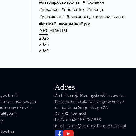
патріарх святослав
послання
похорон
проповідь
проща
реколекції
синод
туск обнова
угкц
ювілей
ювілейний рік
ARCHIWUM
2026
2025
2024
Adres
prywatności
Archidiecezja Przemysko-Warszawska
 danych osobowych
Kościoła Greckokatolickiego w Polsce
chorony dziecka
ul. bpa Jana Śnigurskiego 2A
raktywna
37-700 Przemyśl
ry
tel/fax: +48 166 787 868
e-mail: kuria@przemyslgr.opoka.org.pl
chiwalna