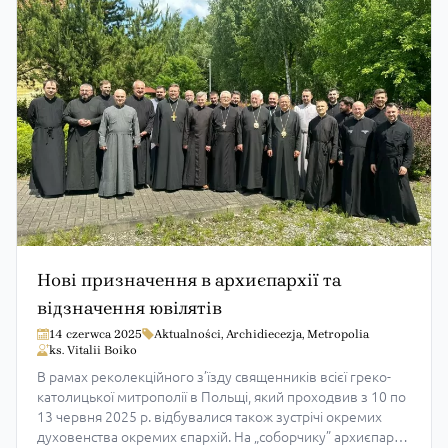
Нові призначення в архиєпархії та
відзначення ювілятів
14 czerwca 2025
Aktualności
,
Archidiecezja
,
Metropolia
ks. Vitalii Boiko
В рамах реколекційного з’їзду священників всієї греко-
католицької митрополії в Польщі, який проходвив з 10 по
13 червня 2025 р. відбувалися також зустрічі окремих
духовенства окремих єпархій. На „соборчику” архиєпархії