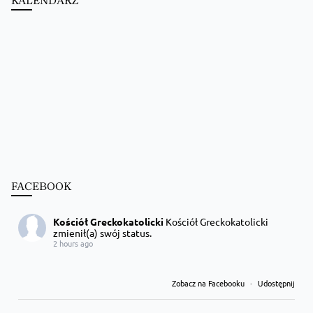
KALENDARZ
FACEBOOK
Kościół Greckokatolicki
Kościół Greckokatolicki
zmienił(a) swój status.
2 hours ago
Zobacz na Facebooku
·
Udostępnij