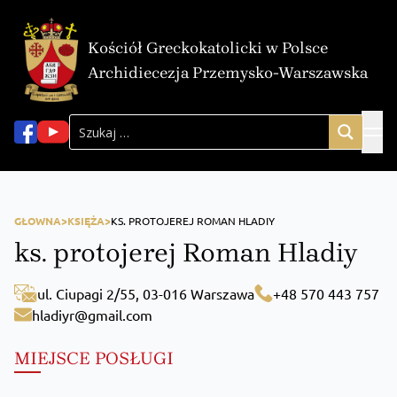
Kościół Greckokatolicki w Polsce
Archidiecezja Przemysko-Warszawska
GŁOWNA>
KSIĘŻA>
KS. PROTOJEREJ ROMAN HLADIY
ks. protojerej Roman Hladiy
ul. Ciupagi 2/55, 03-016 Warszawa
+48 570 443 757
hladiyr@gmail.com
MIEJSCE POSŁUGI