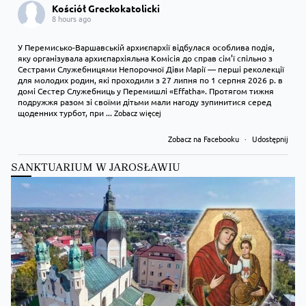
Kościół Greckokatolicki
8 hours ago
У Перемисько-Варшавській архиєпархії відбулася особлива подія,
яку організувала архиєпархіяльна Комісія до справ сім’ї спільно з
Сестрами Служебницями Непорочної Діви Марії — перші реколекції
для молодих родин, які проходили з 27 липня по 1 серпня 2026 р. в
домі Сестер Служебниць у Перемишлі «Effatha». Протягом тижня
подружжя разом зі своїми дітьми мали нагоду зупинитися серед
щоденних турбот, при
...
Zobacz więcej
Zobacz na Facebooku
·
Udostępnij
SANKTUARIUM W JAROSŁAWIU
Kościół Greckokatolicki
9 hours ago
Преображення Господнє в Лодзі