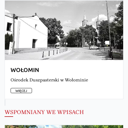
ZĄBKI
Parafia p.w. Narodzenia NMP w Ząbkach
WIĘCEJ
WSPOMNIANY WE WPISACH