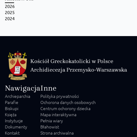
2026
2025
2024
Kościół Greckokatolicki w Polsce
Archidiecezja Przemysko-Warszawska
Nawigacja
Inne
Archieparchia
Polityka prywatności
Parafie
Ochorona danych osobowych
Biskupi
Centrum ochorony dziecka
Księża
Mapa interaktywna
Instytucje
Pełnia wiary
Dokumenty
Błahowist
Kontakt
Strona archiwalna