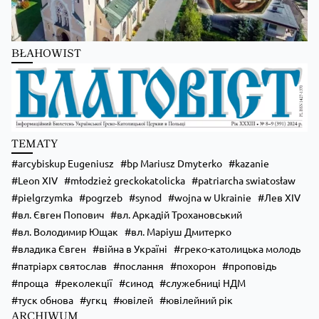
BŁAHOWIST
Zobacz na Facebooku
·
Udostępnij
TEMATY
arcybiskup Eugeniusz
bp Mariusz Dmyterko
kazanie
Leon XIV
młodzież greckokatolicka
patriarcha swiatosław
pielgrzymka
pogrzeb
synod
wojna w Ukrainie
Лев XIV
вл. Євген Попович
вл. Аркадій Трохановський
вл. Володимир Ющак
вл. Маріуш Дмитерко
владика Євген
війна в Україні
греко-католицька молодь
патріарх святослав
послання
похорон
проповідь
проща
реколекції
синод
служебниці НДМ
туск обнова
угкц
ювілей
ювілейний рік
ARCHIWUM