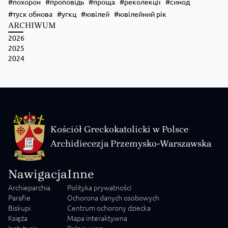
похорон
проповідь
проща
реколекції
синод
туск обнова
угкц
ювілей
ювілейний рік
ARCHIWUM
2026
Zobacz na Facebooku
·
Udostępnij
2025
2024
Kościół Greckokatolicki w Polsce
Archidiecezja Przemysko-Warszawska
Nawigacja
Inne
Archieparchia
Polityka prywatności
Parafie
Ochorona danych osobowych
Biskupi
Centrum ochorony dziecka
Księża
Mapa interaktywna
Instytucje
Pełnia wiary