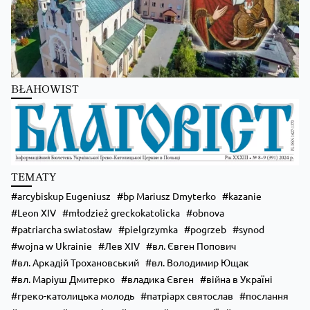
Zobacz na Facebooku
·
Udostępnij
Kościół Greckokatolicki
2 days ago
Школи Християнського Аніматора (ШХА)
BŁAHOWIST
✨ Хочеш не просто проводити час, а зростати у вірі, відкривати свої
таланти та навчитися надихати інших?
Запрошуємо тебе до Школи Християнського Аніматора (ШХА) —
місця, де формується нове покоління християнських лідерів.
💙 На тебе чекає:
• живе спілкування та нові знайомства;
TEMATY
• формація, яка допоможе зміцнити віру;
• практичні навички для організації зустрічей, т
...
Zobacz więcej
arcybiskup Eugeniusz
bp Mariusz Dmyterko
kazanie
Leon XIV
młodzież greckokatolicka
obnova
patriarcha swiatosław
pielgrzymka
pogrzeb
synod
wojna w Ukrainie
Лев XIV
вл. Євген Попович
вл. Аркадій Трохановський
вл. Володимир Ющак
вл. Маріуш Дмитерко
владика Євген
війна в Україні
греко-католицька молодь
патріарх святослав
послання