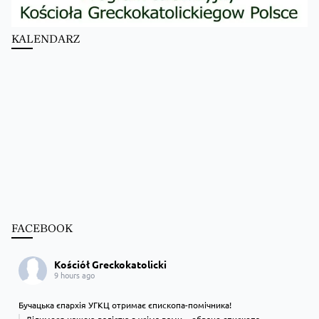
KALENDARZ
FACEBOOK
Kościół Greckokatolicki
9 hours ago
Бучацька єпархія УГКЦ отримає єпископа-помічника!