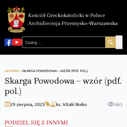
Kościół Greckokatolicki w Polsce
Archidiecezja Przemysko-Warszawska
GŁOWNA >
SKARGA POWODOWA – WZÓR (PDF. POL.)
Skarga Powodowa – wzór (pdf.
pol.)
29 sierpnia, 2025
ks. Vitalii Boiko
663
PODZIEL SIĘ Z INNYMI