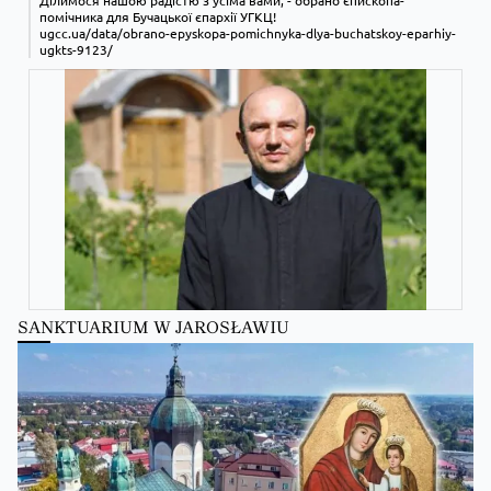
Ділимося нашою радістю з усіма вами, - обрано єпископа-
помічника для Бучацької єпархії УГКЦ!
ugcc.ua/data/obrano-epyskopa-pomichnyka-dlya-buchatskoy-eparhiy-
ugkts-9123/
SANKTUARIUM W JAROSŁAWIU
Zobacz na Facebooku
·
Udostępnij
Kościół Greckokatolicki
Kościół Greckokatolicki
zmienił(a) swój status.
10 hours ago