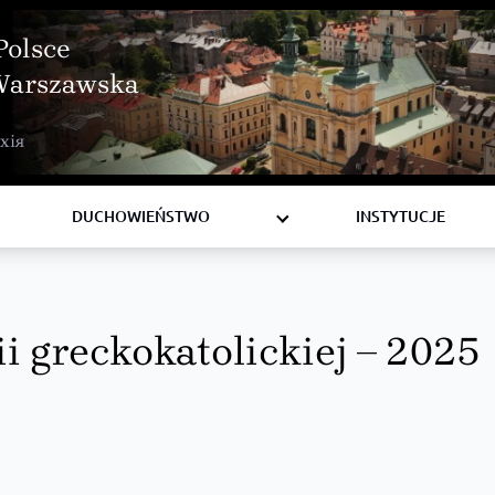
Polsce
Warszawska
BISKUPI
хія
KSIĘŻA
DIAKONI
DUCHOWIEŃSTWO
INSTYTUCJE
i greckokatolickiej – 2025