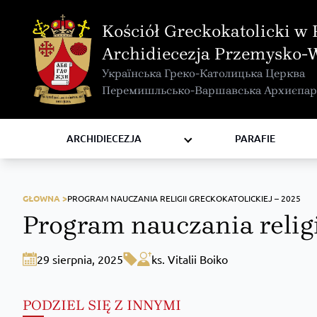
MAPA INTERAKTYWNA
Kościół Greckokatolicki w 
KURIA METROPOLITALNA
Archidiecezja Przemysko-
KAPITUŁA
Українська Греко-Католицька Церква
KOMISJE I WYDZIAŁY
Перемишльсько-Варшавська Архиєпар
RADY
ZAKONY I ZGROMADZENIA
ARCHIDIECEZJA
PARAFIE
GŁOWNA >
PROGRAM NAUCZANIA RELIGII GRECKOKATOLICKIEJ – 2025
Program nauczania religi
29 sierpnia, 2025
ks. Vitalii Boiko
PODZIEL SIĘ Z INNYMI