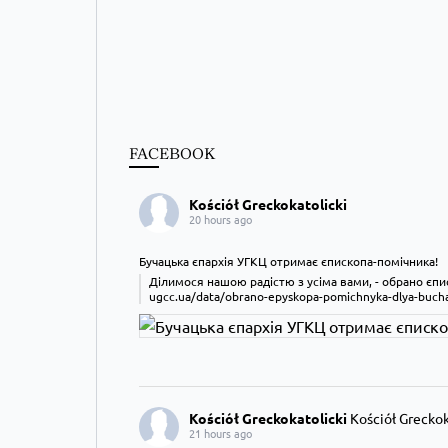
FACEBOOK
Kościół Greckokatolicki
20 hours ago
Бучацька єпархія УГКЦ отримає єпископа-помічника!
Ділимося нашою радістю з усіма вами, - обрано єпис
ugcc.ua/data/obrano-epyskopa-pomichnyka-dlya-bucha
Kościół Greckokatolicki
Kościół Greckoka
21 hours ago