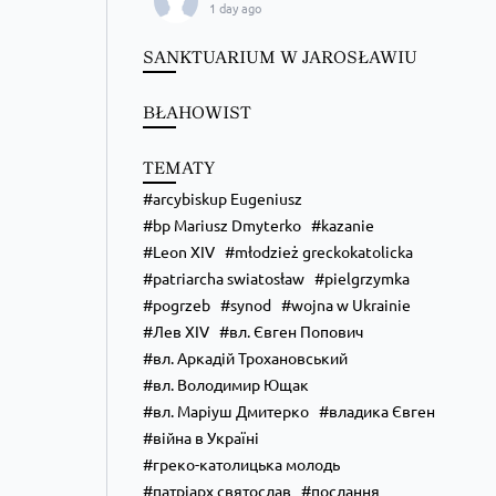
1 day ago
Преображення Господнє в Лодзі
SANKTUARIUM W JAROSŁAWIU
BŁAHOWIST
TEMATY
arcybiskup Eugeniusz
bp Mariusz Dmyterko
kazanie
Leon XIV
młodzież greckokatolicka
patriarcha swiatosław
pielgrzymka
pogrzeb
synod
wojna w Ukrainie
Лев XIV
вл. Євген Попович
вл. Аркадій Трохановський
вл. Володимир Ющак
вл. Маріуш Дмитерко
владика Євген
війна в Україні
греко-католицька молодь
патріарх святослав
послання