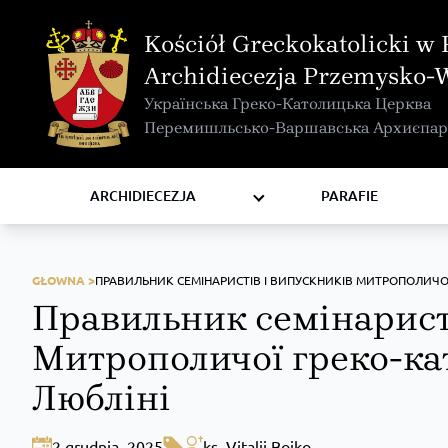
MAPA INTERAKTYWNA
Kościół Greckokatolicki w 
KURIA METROPOLITALNA
Archidiecezja Przemysko-
KAPITUŁA
Українська Греко-Католицька Церква
KOMISJE I WYDZIAŁY
Перемишльсько-Варшавська Архиєпар
RADY
ZAKONY I ZGROMADZENIA
ARCHIDIECEZJA
PARAFIE
GŁOWNA >
ПРАВИЛЬНИК СЕМІНАРИСТІВ І ВИПУСКНИКІВ МИТРОПОЛИЧОЇ 
Правильник семінарист
Митрополичої греко-кат
Любліні
2 grudnia, 2025
ks. Vitalii Boiko