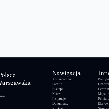
Nawigacja
Inn
Polsce
Archieparchia
Polityk
Warszawska
Parafie
Ochoro
Biskupi
Centrum
Księża
Mapa in
хія
Instytucje
Pełnia 
Dokumenty
Błahowi
Kontakt
Strona 