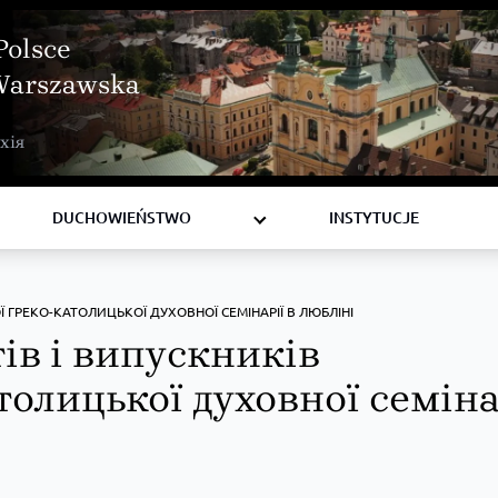
Polsce
Warszawska
BISKUPI
хія
KSIĘŻA
DIAKONI
DUCHOWIEŃSTWO
INSTYTUCJE
ГРЕКО-КАТОЛИЦЬКОЇ ДУХОВНОЇ СЕМІНАРІЇ В ЛЮБЛІНІ
ів і випускників
олицької духовної семіна