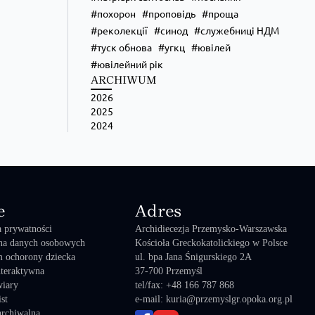
похорон
проповідь
проща
реколекції
синод
служебниці НДМ
туск обнова
угкц
ювілей
ювілейний рік
ARCHIWUM
2026
2025
2024
e
Adres
a prywatności
Archidiecezja Przemysko-Warszawska
na danych osobowych
Kościoła Greckokatolickiego w Polsce
 ochorony dziecka
ul. bpa Jana Śnigurskiego 2A
teraktywna
37-700 Przemyśl
wiary
tel/fax: +48 166 787 868
st
e-mail: kuria@przemyslgr.opoka.org.pl
archiwalna