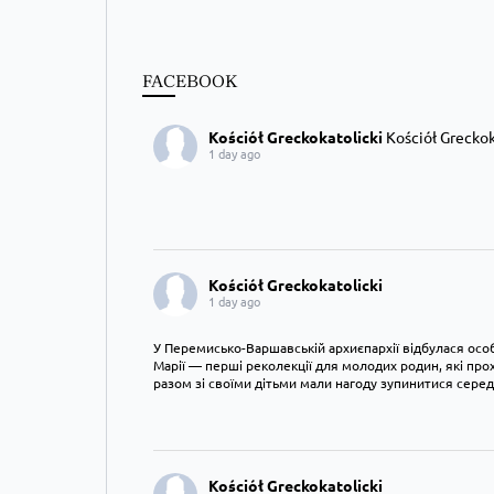
FACEBOOK
Kościół Greckokatolicki
Kościół Greckoka
1 day ago
Kościół Greckokatolicki
1 day ago
У Перемисько-Варшавській архиєпархії відбулася особ
Марії — перші реколекції для молодих родин, які пр
разом зі своїми дітьми мали нагоду зупинитися сере
Kościół Greckokatolicki