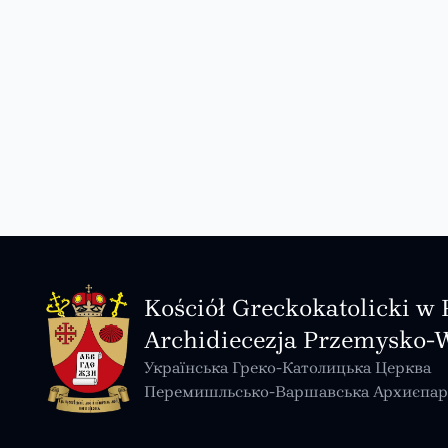
Kościół Greckokatolicki w 
Archidiecezja Przemysko-
Українська Греко-Католицька Церква
Перемишльсько-Варшавська Архиєпар