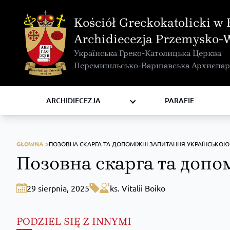
MAPA INTERAKTYWNA
Kościół Greckokatolicki w 
KURIA METROPOLITALNA
Archidiecezja Przemysko-
KAPITUŁA
Українська Греко-Католицька Церква
KOMISJE I WYDZIAŁY
Перемишльсько-Варшавська Архиєпар
RADY
ZAKONY I ZGROMADZENIA
ARCHIDIECEZJA
PARAFIE
GŁOWNA >
ПОЗОВНА СКАРГА ТА ДОПОМІЖНІ ЗАПИТАННЯ УКРАЇНСЬКОЮ
Позовна скарга та допо
29 sierpnia, 2025
ks. Vitalii Boiko
PODZIEL SIĘ Z INNYMI