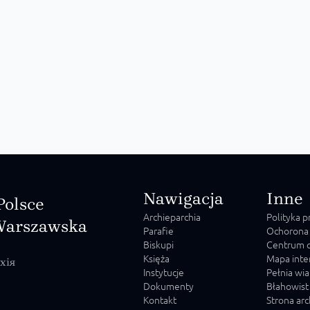
Nawigacja
Inne
Polsce
Archieparchia
Polityka 
Warszawska
Parafie
Ochorona
Biskupi
Centrum o
Księża
Mapa inte
хія
Instytucje
Pełnia wia
Dokumenty
Błahowist
Kontakt
Strona ar