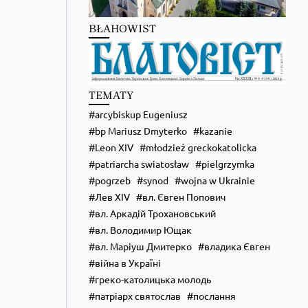
BŁAHOWIST
TEMATY
arcybiskup Eugeniusz
bp Mariusz Dmyterko
kazanie
Leon XIV
młodzież greckokatolicka
Zobacz na Facebooku
·
Udostępnij
patriarcha swiatosław
pielgrzymka
pogrzeb
synod
wojna w Ukrainie
Лев XIV
вл. Євген Попович
вл. Аркадій Трохановський
вл. Володимир Ющак
вл. Маріуш Дмитерко
владика Євген
війна в Україні
греко-католицька молодь
патріарх святослав
послання