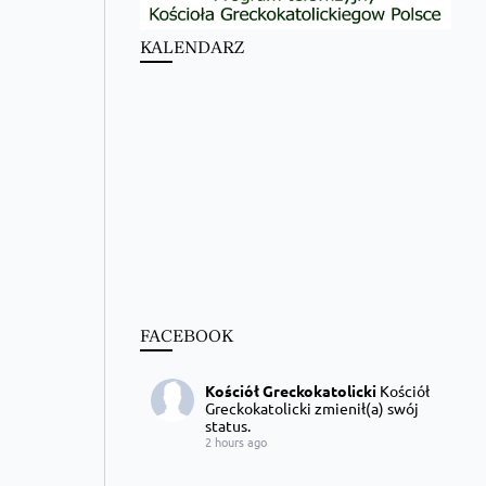
KALENDARZ
FACEBOOK
Kościół Greckokatolicki
Kościół
Greckokatolicki zmienił(a) swój
status.
2 hours ago