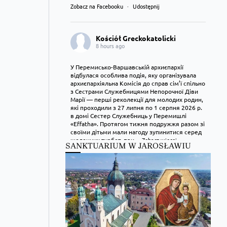
Zobacz na Facebooku
·
Udostępnij
Kościół Greckokatolicki
8 hours ago
У Перемисько-Варшавській архиєпархії
відбулася особлива подія, яку організувала
архиєпархіяльна Комісія до справ сім’ї спільно
з Сестрами Служебницями Непорочної Діви
Марії — перші реколекції для молодих родин,
які проходили з 27 липня по 1 серпня 2026 р.
в домі Сестер Служебниць у Перемишлі
«Effatha». Протягом тижня подружжя разом зі
своїми дітьми мали нагоду зупинитися серед
щоденних турбот, при
...
Zobacz więcej
SANKTUARIUM W JAROSŁAWIU
Zobacz na Facebooku
·
Udostępnij
Kościół Greckokatolicki
9 hours ago
Преображення Господнє в Лодзі