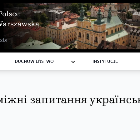
Polsce
Warszawska
BISKUPI
хія
KSIĘŻA
DIAKONI
DUCHOWIEŃSTWO
INSTYTUCJE
міжні запитання українс