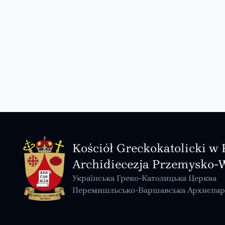
Kościół Greckokatolicki w 
Archidiecezja Przemysko-
Українська Греко-Католицька Церква
Перемишльсько-Варшавська Архиєпар