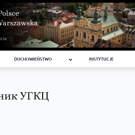
Polsce
Warszawska
BISKUPI
хія
KSIĘŻA
DIAKONI
DUCHOWIEŃSTWO
INSTYTUCJE
ник УГКЦ