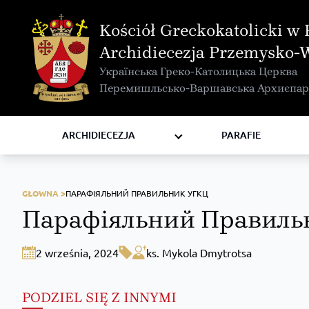
MAPA INTERAKTYWNA
Kościół Greckokatolicki w 
KURIA METROPOLITALNA
Archidiecezja Przemysko-
KAPITUŁA
Українська Греко-Католицька Церква
KOMISJE I WYDZIAŁY
Перемишльсько-Варшавська Архиєпар
RADY
ZAKONY I ZGROMADZENIA
ARCHIDIECEZJA
PARAFIE
GŁOWNA >
ПАРАФІЯЛЬНИЙ ПРАВИЛЬНИК УГКЦ
Парафіяльний Правиль
2 września, 2024
ks. Mykola Dmytrotsa
PODZIEL SIĘ Z INNYMI