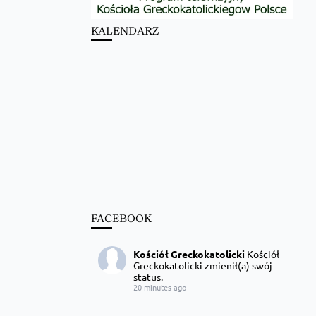
KALENDARZ
FACEBOOK
Kościół Greckokatolicki
Kościół
Greckokatolicki zmienił(a) swój
status.
20 minutes ago