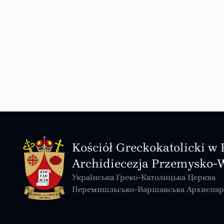
Kościół Greckokatolicki w 
Archidiecezja Przemysko-
Українська Греко-Католицька Церква
Перемишльсько-Варшавська Архиєпар