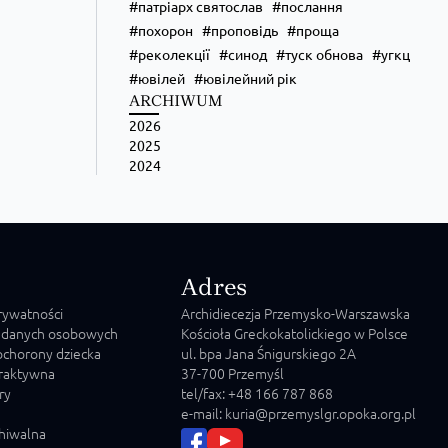
патріарх святослав
послання
похорон
проповідь
проща
реколекції
синод
туск обнова
угкц
ювілей
ювілейний рік
ARCHIWUM
2026
2025
2024
Adres
prywatności
Archidiecezja Przemysko-Warszawska
 danych osobowych
Kościoła Greckokatolickiego w Polsce
chorony dziecka
ul. bpa Jana Śnigurskiego 2A
raktywna
37-700 Przemyśl
ry
tel/fax: +48 166 787 868
e-mail: kuria@przemyslgr.opoka.org.pl
chiwalna