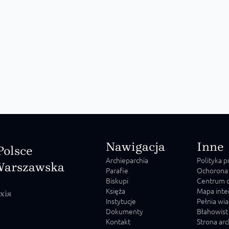
Nawigacja
Inne
Polsce
Archieparchia
Polityka 
Warszawska
Parafie
Ochorona
Biskupi
Centrum o
Księża
Mapa inte
хія
Instytucje
Pełnia wia
Dokumenty
Błahowist
Kontakt
Strona ar