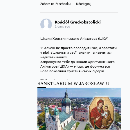
Zobacz na Facebooku
·
Udostępnij
Kościół Greckokatolicki
2 days ago
Школи Християнського Аніматора (ШХА)
✨ Хочеш не просто проводити час, а зростати
у вірі, відкривати свої таланти та навчитися
надихати інших?
Запрошуємо тебе до Школи Християнського
Аніматора (ШХА) — місця, де формується
нове покоління християнських лідерів.
💙 На тебе чекає:
SANKTUARIUM W JAROSŁAWIU
• живе спілкування та нові знайомства;
• формація, яка допоможе зміцнити віру;
• практичні навички для організації зустрічей, т
...
Zobacz więcej