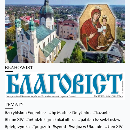
Преображення Господнє в Лодзі
BŁAHOWIST
Zobacz na Facebooku
·
Udostępnij
TEMATY
arcybiskup Eugeniusz
bp Mariusz Dmyterko
kazanie
Leon XIV
młodzież greckokatolicka
patriarcha swiatosław
pielgrzymka
pogrzeb
synod
wojna w Ukrainie
Лев XIV