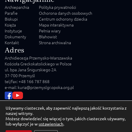
Archieparchia
Polityka prywatności
Parafie
Ochorona danych osobowych
Biskupi
Centrum ochorony dziecka
Księża
Mapa interaktywna
Instytucje
Pełnia wiary
Dokumenty
Błahowist
Kontakt
Strona archiwalna
Adres
Archidiecezja Przemysko-Warszawska
Kościoła Greckokatolickiego w Polsce
ul. bpa Jana Śnigurskiego 2A
37-700 Przemyśl
tel/fax: +48 166 787 868
e-mail: kuria@przemyslgr.opoka.org.pl
Używamy ciasteczek, aby zapewnić najlepszą jakość korzystania z
naszej witryny.
Możesz dowiedzieć się więcej o tym, jakich ciasteczek używamy,
© 2026 Archidiecezja Przemysko-Warszawska Kościoła
lub wyłączyć je w
ustawieniach
.
Greckokatolickiego w Polsce