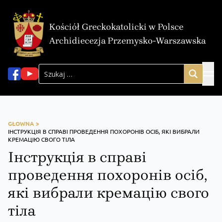
Kościół Greckokatolicki w Polsce
Archidiecezja Przemysko-Warszawska
GŁOWNA >
ІНСТРУКЦІЯ В СПРАВІ ПРОВЕДЕННЯ ПОХОРОНІВ ОСІБ, ЯКІ ВИБРАЛИ
КРЕМАЦІЮ СВОГО ТІЛА
Інструкція в справі
проведення похоронів осіб,
які вибрали кремацію свого
тіла