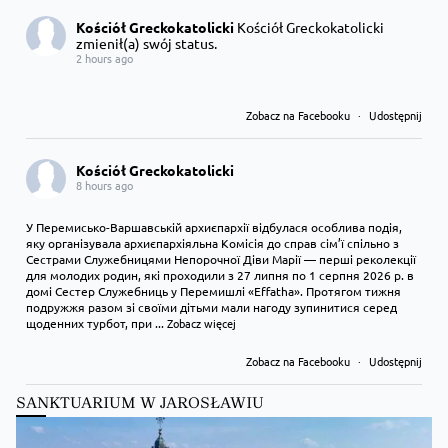
Kościół Greckokatolicki
Kościół Greckokatolicki
zmienił(a) swój status.
2 hours ago
Zobacz na Facebooku
·
Udostępnij
Kościół Greckokatolicki
8 hours ago
У Перемисько-Варшавській архиєпархії відбулася особлива подія,
яку організувала архиєпархіяльна Комісія до справ сім’ї спільно з
Сестрами Служебницями Непорочної Діви Марії — перші реколекції
для молодих родин, які проходили з 27 липня по 1 серпня 2026 р. в
домі Сестер Служебниць у Перемишлі «Effatha». Протягом тижня
подружжя разом зі своїми дітьми мали нагоду зупинитися серед
щоденних турбот, при
...
Zobacz więcej
Zobacz na Facebooku
·
Udostępnij
SANKTUARIUM W JAROSŁAWIU
Kościół Greckokatolicki
9 hours ago