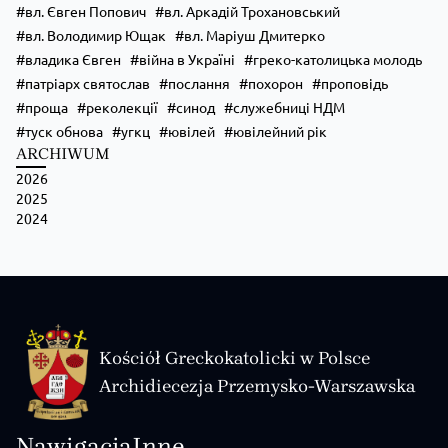
вл. Євген Попович
вл. Аркадій Трохановський
вл. Володимир Ющак
вл. Маріуш Дмитерко
владика Євген
війна в Україні
греко-католицька молодь
патріарх святослав
послання
похорон
проповідь
проща
реколекції
синод
служебниці НДМ
туск обнова
угкц
ювілей
ювілейний рік
ARCHIWUM
2026
2025
2024
Kościół Greckokatolicki w Polsce
Archidiecezja Przemysko-Warszawska
Nawigacja
Inne