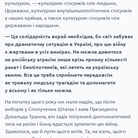
культурою, — культурою стосунків між людьми,
Церквами, культурою внутрішньополітичних стосунків
у наших країнах, а також культурою стосунків між
державами і народами.
— Ця солідарність вкрай необхідна, бо світ забуває
про драматичну ситуацію в Україні, про цю війну
з жертвами в усіх вимірах. Не можна дивитися
на російську агресію лише крізь призму кількості
ракет і безпілотників, які летять на українську
землю. Все це треба сприймати передовсім
як тривалу людську трагедію та допомагати
у всьому і як тільки можна.
На початку цього року ми мали надію, що після
виборів у Сполучених Штатах і заяв Президента
Дональда Трампа, він задіє потужний дипломатичний
тиск на росію і йому вдасться зупинити цю війну.
Здавалося, що й путін цього хотів. Та, на жаль, цього