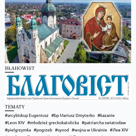
Zobacz na Facebooku
·
Udostępnij
Kościół Greckokatolicki
5 hours ago
BŁAHOWIST
Бучацька єпархія УГКЦ отримає єпископа-помічника!
Zobacz na Facebooku
·
Udostępnij
TEMATY
arcybiskup Eugeniusz
bp Mariusz Dmyterko
kazanie
Leon XIV
młodzież greckokatolicka
patriarcha swiatosław
pielgrzymka
pogrzeb
synod
wojna w Ukrainie
Лев XIV