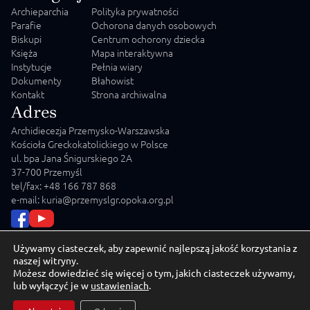
Archieparchia
Polityka prywatności
Parafie
Ochorona danych osobowych
Biskupi
Centrum ochorony dziecka
Księża
Mapa interaktywna
Instytucje
Pełnia wiary
Dokumenty
Błahowist
Kontakt
Strona archiwalna
Adres
Archidiecezja Przemysko-Warszawska
Kościoła Greckokatolickiego w Polsce
ul. bpa Jana Śnigurskiego 2A
37-700 Przemyśl
tel/fax: +48 166 787 868
e-mail: kuria@przemyslgr.opoka.org.pl
Używamy ciasteczek, aby zapewnić najlepszą jakość korzystania z
naszej witryny.
Możesz dowiedzieć się więcej o tym, jakich ciasteczek używamy,
© 2026 Archidiecezja Przemysko-Warszawska Kościoła
lub wyłączyć je w
ustawieniach
.
Greckokatolickiego w Polsce