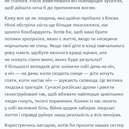
не сталося. Росія знівелювала всі міжнародні зусилля,
щоб дійшло хоча б до припинення вогню.
Кажу все це як людина, яка щойно приїхала з Києва.
Нічні обстріли міста ще більше посилилися, нас
щоночі бомбардують. Хотів би, щоб наші брати
поляки зрозуміли, яким є життя, якщо ти місяцями
нормально не спиш. Якщо твої діти в кінці навчального
року мають здобути якомога кращі оцінки, але
не можуть спати вночі, яким буде результат?
У більшості випадків діти змінили собі день на ніч,
а ніч — на день: коли сходить сонце — діти хочуть
спати, коли настає ніч — шукають сховища. Це велика
людська трагедія. Сучасні російські дрони і ракети
сконструйовані так, щоб вбивати найперше цивільних:
люди гинуть, тисячі поранених. Кожен із нас носить
у собі великий біль. Війна щодня забирає людські
життя і справді руйнує нашу реальність у всіх вимірах.
Користуючись нагодою, хотів би просити наших сестер