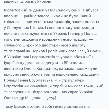
рішучу підтримку України.
Молитовний сніданок у Польському сеймі відбувся
вперше — раніше такого ніколи не було. Такий
сніданок — протестантська традиція, започаткована
у Сполучених Штатах. Із певного часу такі заходи
почали практикуватися і в Україні. І тепер у Польщі
ми стали свідками народження нової традиції —
спільного широкого двостороннього діалогу
та співпраці як Церков і релігійних організацій Польщі
й України, так і парламентів та урядів обох країн
(українську делегацію депутатів ВР очолила
віцеспікер Олена Кондратюк, на заході також були
присутні міністр культури та національної спадщини
Польщі Ганна Врублевська, міністр культури
і стратегічних комунікацій України Микола Точицький,
та заступник міністра закордонних справ України
Олександр Міщенко —
ред.
)
Тому бажаю особисто собі і всім учасникам цієї