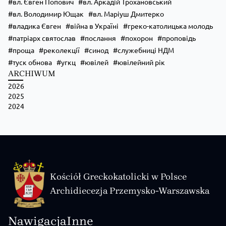
вл. Євген Попович
вл. Аркадій Трохановський
вл. Володимир Ющак
вл. Маріуш Дмитерко
владика Євген
війна в Україні
греко-католицька молодь
патріарх святослав
послання
похорон
проповідь
проща
реколекції
синод
служебниці НДМ
туск обнова
угкц
ювілей
ювілейний рік
ARCHIWUM
2026
2025
2024
Kościół Greckokatolicki w Polsce
Archidiecezja Przemysko-Warszawska
Nawigacja
Inne