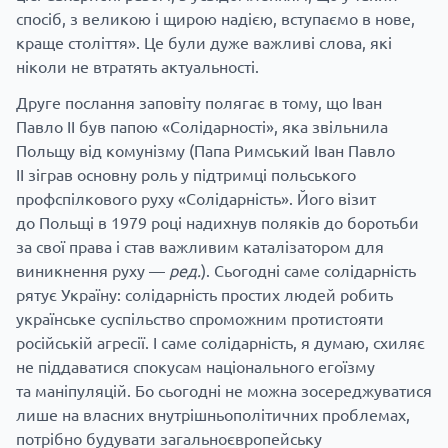
спосіб, з великою і щирою надією, вступаємо в нове,
краще століття». Це були дуже важливі слова, які
ніколи не втратять актуальності.
Друге послання заповіту полягає в тому, що Іван
Павло II був папою «Солідарності», яка звільнила
Польщу від комунізму (Папа Римський Іван Павло
ІІ зіграв основну роль у підтримці польського
профспілкового руху «Солідарність». Його візит
до Польщі в 1979 році надихнув поляків до боротьби
за свої права і став важливим каталізатором для
виникнення руху —
ред.
). Сьогодні саме солідарність
рятує Україну: солідарність простих людей робить
українське суспільство спроможним протистояти
російській агресії. І саме солідарність, я думаю, схиляє
не піддаватися спокусам національного егоїзму
та маніпуляцій. Бо сьогодні не можна зосереджуватися
лише на власних внутрішньополітичних проблемах,
потрібно будувати загальноєвропейську