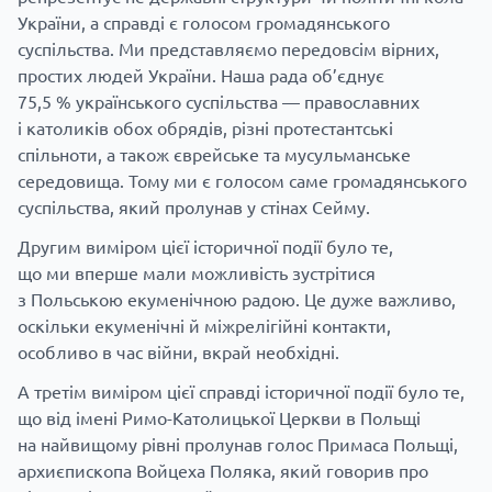
України, а справді є голосом громадянського
суспільства. Ми представляємо передовсім вірних,
простих людей України. Наша рада об’єднує
75,5 % українського суспільства — православних
і католиків обох обрядів, різні протестантські
спільноти, а також єврейське та мусульманське
середовища. Тому ми є голосом саме громадянського
суспільства, який пролунав у стінах Сейму.
Другим виміром цієї історичної події було те,
що ми вперше мали можливість зустрітися
з Польською екуменічною радою. Це дуже важливо,
оскільки екуменічні й міжрелігійні контакти,
особливо в час війни, вкрай необхідні.
А третім виміром цієї справді історичної події було те,
що від імені Римо-Католицької Церкви в Польщі
на найвищому рівні пролунав голос Примаса Польщі,
архиєпископа Войцеха Поляка, який говорив про