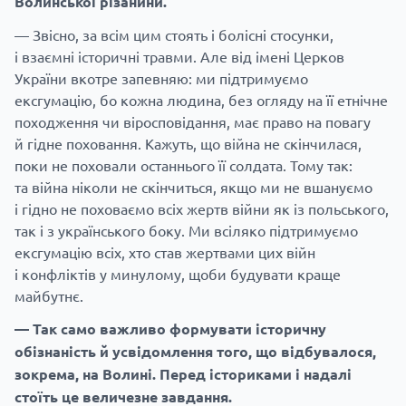
Волинської різанини.
— Звісно, за всім цим стоять і болісні стосунки,
і взаємні історичні травми. Але від імені Церков
України вкотре запевняю: ми підтримуємо
ексгумацію, бо кожна людина, без огляду на її етнічне
походження чи віросповідання, має право на повагу
й гідне поховання. Кажуть, що війна не скінчилася,
поки не поховали останнього її солдата. Тому так:
та війна ніколи не скінчиться, якщо ми не вшануємо
і гідно не поховаємо всіх жертв війни як із польського,
так і з українського боку. Ми всіляко підтримуємо
ексгумацію всіх, хто став жертвами цих війн
і конфліктів у минулому, щоби будувати краще
майбутнє.
— Так само важливо формувати історичну
обізнаність й усвідомлення того, що відбувалося,
зокрема, на Волині. Перед істориками і надалі
стоїть це величезне завдання.