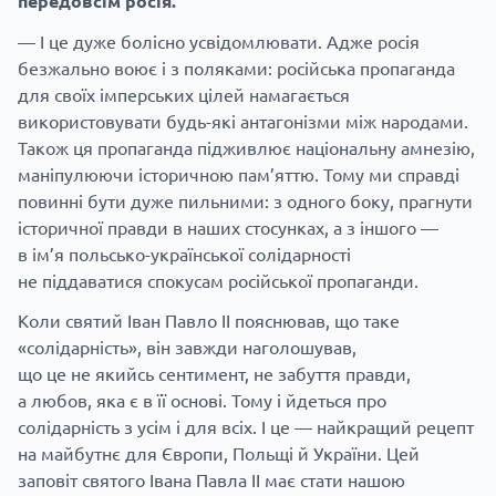
передовсім росія.
— І це дуже болісно усвідомлювати. Адже росія
безжально воює і з поляками: російська пропаганда
для своїх імперських цілей намагається
використовувати будь-які антагонізми між народами.
Також ця пропаганда підживлює національну амнезію,
маніпулюючи історичною пам’яттю. Тому ми справді
повинні бути дуже пильними: з одного боку, прагнути
історичної правди в наших стосунках, а з іншого —
в ім’я польсько-української солідарності
не піддаватися спокусам російської пропаганди.
Коли святий Іван Павло II пояснював, що таке
«солідарність», він завжди наголошував,
що це не якийсь сентимент, не забуття правди,
а любов, яка є в її основі. Тому і йдеться про
солідарність з усім і для всіх. І це — найкращий рецепт
на майбутнє для Європи, Польщі й України. Цей
заповіт святого Івана Павла II має стати нашою