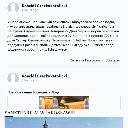
Kościół Greckokatolicki
4 hours ago
У Перемисько-Варшавській архиєпархії відбулася особлива подія,
яку організувала архиєпархіяльна Комісія до справ сім’ї спільно з
Сестрами Служебницями Непорочної Діви Марії — перші реколекції
для молодих родин, які проходили з 27 липня по 1 серпня 2026 р. в
домі Сестер Служебниць у Перемишлі «Effatha». Протягом тижня
подружжя разом зі своїми дітьми мали нагоду зупинитися серед
щоденних турбот, при
...
Zobacz więcej
Zobacz na Facebooku
·
Udostępnij
Kościół Greckokatolicki
5 hours ago
Преображення Господнє в Лодзі
SANKTUARIUM W JAROSŁAWIU