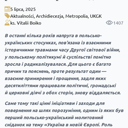
5 lipca, 2025
Aktualności
,
Archidiecezja
,
Metropolia
,
UKGK
ks. Vitalii Boiko
1407
В останні кілька років напруга в польсько-
українських стосунках, пов’язана із взаємними
історичними травмами часу Другої світової війни,
у польському політикумі й суспільстві помітно
зросла і радикалізувалася. Для цього є багато
причин та пояснень, проте результат один —
взаємне примирення і прощення, задля яких
десятиліттями працювали політичні, громадські
й церковні діячі з обох сторін, знову віддаляється.
Саме тому такі цінні ініціативи і заходи для
повернення на шлях порозуміння, одним із яких був
перший польсько-український молитовний
сніданок на тему «Україна в новій Європі. Роль