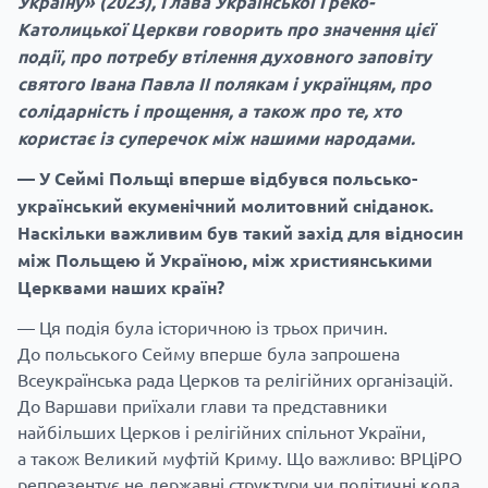
Україну» (2023), Глава Української Греко-
Католицької Церкви говорить про значення цієї
події, про потребу втілення духовного заповіту
святого Івана Павла II полякам і українцям, про
солідарність і прощення, а також про те, хто
користає із суперечок між нашими народами.
— У Сеймі Польщі вперше відбувся польсько-
український екуменічний молитовний сніданок.
Наскільки важливим був такий захід для відносин
між Польщею й Україною, між християнськими
Церквами наших країн?
— Ця подія була історичною із трьох причин.
До польського Сейму вперше була запрошена
Всеукраїнська рада Церков та релігійних організацій.
До Варшави приїхали глави та представники
найбільших Церков і релігійних спільнот України,
а також Великий муфтій Криму. Що важливо: ВРЦіРО
репрезентує не державні структури чи політичні кола