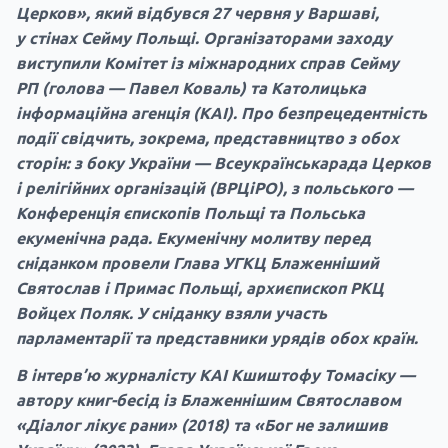
Церков», який відбувся 27 червня у Варшаві,
у стінах Сейму Польщі. Організаторами заходу
виступили Комітет із міжнародних справ Сейму
РП (голова — Павел Коваль) та Католицька
інформаційна агенція (КАІ). Про безпрецедентність
події свідчить, зокрема, представництво з обох
сторін: з боку України — Всеукраїнськарада Церков
і релігійних організацій (ВРЦіРО), з польського —
Конференція єпископів Польщі та Польська
екуменічна рада. Екуменічну молитву перед
сніданком провели Глава УГКЦ Блаженніший
Святослав і Примас Польщі, архиєпископ РКЦ
Войцех Поляк. У сніданку взяли участь
парламентарії та представники урядів обох країн.
В інтерв’ю журналісту КАІ Кшиштофу Томасіку —
автору книг-бесід із Блаженнішим Святославом
«Діалог лікує рани» (2018) та «Бог не залишив