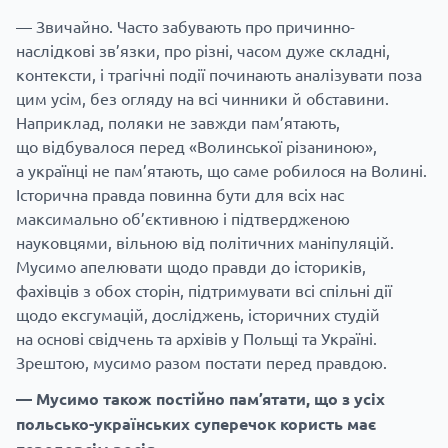
— Звичайно. Часто забувають про причинно-
наслідкові зв’язки, про різні, часом дуже складні,
контексти, і трагічні події починають аналізувати поза
цим усім, без огляду на всі чинники й обставини.
Наприклад, поляки не завжди пам’ятають,
що відбувалося перед «Волинської різаниною»,
а українці не пам’ятають, що саме робилося на Волині.
Історична правда повинна бути для всіх нас
максимально об’єктивною і підтвердженою
науковцями, вільною від політичних маніпуляцій.
Мусимо апелювати щодо правди до істориків,
фахівців з обох сторін, підтримувати всі спільні дії
щодо ексгумацій, досліджень, історичних студій
на основі свідчень та архівів у Польщі та Україні.
Зрештою, мусимо разом постати перед правдою.
— Мусимо також постійно пам’ятати, що з усіх
польсько-українських суперечок користь має