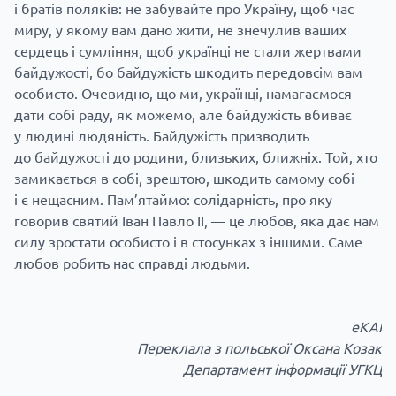
і братів поляків: не забувайте про Україну, щоб час
миру, у якому вам дано жити, не знечулив ваших
сердець і сумління, щоб українці не стали жертвами
байдужості, бо байдужість шкодить передовсім вам
особисто. Очевидно, що ми, українці, намагаємося
дати собі раду, як можемо, але байдужість вбиває
у людині людяність. Байдужість призводить
до байдужості до родини, близьких, ближніх. Той, хто
замикається в собі, зрештою, шкодить самому собі
і є нещасним. Пам’ятаймо: солідарність, про яку
говорив святий Іван Павло II, — це любов, яка дає нам
силу зростати особисто і в стосунках з іншими. Саме
любов робить нас справді людьми.
eKAI
Переклала з польської Оксана Козак
Департамент інформації УГКЦ