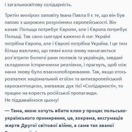
і загальносвітову солідарність.
Третім виміром заповіту Івана Павла II є те, що він був
папою з широким розумінням європейськості. Він
казав: Польща потребує Європи, але і Європа потребує
Польщі. Так само сьогодні кажемо й ми: Україні
потрібна Європа, але і Європі потрібна Україна. І це тим
більш важливо, що певні кола знову намагаються
роз’ятрити болючі рани поляків та українців, завдані
складними історичними реаліями, і прагнуть, щоб між
нами знову було взаємопоборювання. Так, якщо хтось
розпалює національний егоїзм та антиєвропейський
євроскептицизм, зневажає дух тієї «Солідарності», то
працює на користь російської пропаганди.
Не піддаваймося цьому!
— Тема, якою хочуть вбити клин у процес польсько-
українського примирення, це, зокрема, ексгумація
жертв Другої світової війни, а саме так званої