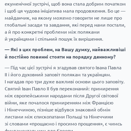
екуменічної зустрічі, щоб вона стала добрим початком
і щоб ця чудова ініціатива мала продовження. Бо це —
майданчик, на якому можемо говорити не лише про
глобальні засади та завдання, які перед нами постали,
а й про конкретні проблеми між поляками
й українцями і спільний пошук їх вирішення.
— Які з цих проблем, на Вашу думку, найважливіші
й постійно повинні стояти на порядку денному?
— Під час цієї зустрічі я згадував святого Івана Павла
II і його духовний заповіт полякам та українцям.
І нагадав про три дуже важливі основи цього заповіту.
Святий Іван Павло II був переконаний: примирення
між європейськими народами після Другої світової
війни, яке почалося примиренням між Францією
і Німеччиною, пізніше відбувся знаковий обмін
листами між єпископатами Польщі та Німеччини
зі словами «прощаємо і просимо прощення», є чимсь
фундаментальним для Європи.