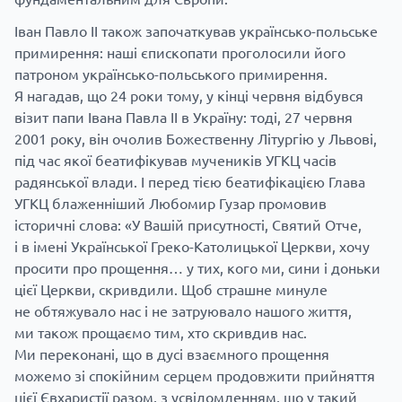
Іван Павло II також започаткував українсько-польське
примирення: наші єпископати проголосили його
патроном українсько-польського примирення.
Я нагадав, що 24 роки тому, у кінці червня відбувся
візит папи Івана Павла II в Україну: тоді, 27 червня
2001 року, він очолив Божественну Літургію у Львові,
під час якої беатифікував мучеників УГКЦ часів
радянської влади. І перед тією беатифікацією Глава
УГКЦ блаженніший Любомир Гузар промовив
історичні слова: «У Вашій присутності, Святий Отче,
і в імені Української Греко-Католицької Церкви, хочу
просити про прощення… у тих, кого ми, сини і доньки
цієї Церкви, скривдили. Щоб страшне минуле
не обтяжувало нас і не затруювало нашого життя,
ми також прощаємо тим, хто скривдив нас.
Ми переконані, що в дусі взаємного прощення
можемо зі спокійним серцем продовжити прийняття
цієї Євхаристії разом, з усвідомленням, що у такий