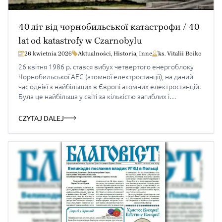
40 літ від чорнобильської катастрофи / 40
lat od katastrofy w Czarnobylu
26 kwietnia 2026
Aktualności
,
Historia
,
Inne
ks. Vitalii Boiko
26 квітня 1986 р. стався вибух четвертого енергоблоку
Чорнобильської АЕС (атомної електростанції), на даний
час однієї з найбільших в Європі атомних електростанцій.
Була це найбільша у світі за кількістю загиблих і
потерпілих, площею забруднення та економічними
збитками техногенна, екологічна і гуманітарна
CZYTAJ DALEJ
катастрофа. Чорнобильської катастрофа стала однією з
суттєвих причин розпаду радянського союзу. Навколо
станції у […]