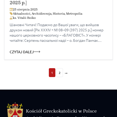
2025 р.]
25 sierpnia 2025
Aktualności
,
Archidiecezja
,
Historia
,
Metropolia
ks. Vitalii Boiko
Шановні Читачі! Подаємо до Вашої уваги, що вийшов
друком новий [Рік XXXIV • № 08–09 (397) 2025 р.] номер
нашого церковного часопису – «БЛАГОВІСТ». У номері
читайте: Серпень пасхальної надії – о. Богдан Панчак
празник Воздвиження Чесного Хреста Комунікат Синоду
Єпископів Української Греко-Католицької Церкви 2025
CZYTAJ DALEJ
року «Не бійтеся народжувати й виховувати дітей…» –
Блаженніший Святослав […]
→
1
2
Kościół Greckokatolicki w Polsce