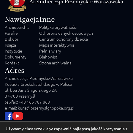
Archidiecezja Przemysko-Warszawska
Nawigacja
Inne
Archieparchia
Polityka prywatności
Parafie
Ochorona danych osobowych
Biskupi
Centrum ochorony dziecka
Księża
Mapa interaktywna
Instytucje
Pełnia wiary
Dokumenty
Błahowist
Kontakt
Strona archiwalna
Adres
Archidiecezja Przemysko-Warszawska
Kościoła Greckokatolickiego w Polsce
ul. bpa Jana Śnigurskiego 2A
37-700 Przemyśl
tel/fax: +48 166 787 868
e-mail: kuria@przemyslgr.opoka.org.pl
Używamy ciasteczek, aby zapewnić najlepszą jakość korzystania z