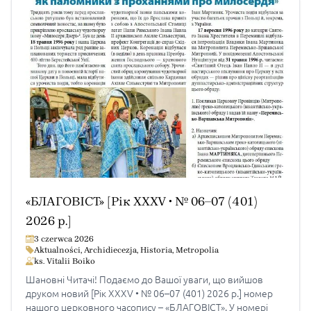
Музей Перемиської […]
«БЛАГОВІСТ» [Рік XXXV • № 06–07 (401)
2026 р.]
3 czerwca 2026
Aktualności
,
Archidiecezja
,
Historia
,
Metropolia
ks. Vitalii Boiko
Шановні Читачі! Подаємо до Вашої уваги, що вийшов
друком новий [Рік XXXV • № 06–07 (401) 2026 р.] номер
нашого церковного часопису – «БЛАГОВІСТ». У номері