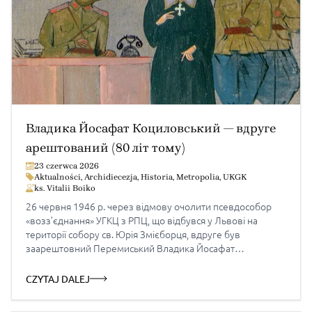
Владика Йосафат Коциловський — вдруге
арештований (80 літ тому)
23 czerwca 2026
Aktualności
,
Archidiecezja
,
Historia
,
Metropolia
,
UKGK
ks. Vitalii Boiko
26 червня 1946 р. через відмову очолити псевдособор
«возз’єднання» УГКЦ з РПЦ, що відбувся у Львові на
території собору св. Юрія Змієборця, вдруге був
заарештовний Перемиський Владика Йосафат
Коциловський; спорожнілі єпископські палати три дні
грабувало місцеве населення. Після закінчення ІІ світової
CZYTAJ DALEJ
війни палату перемиських греко-католицьких єпископів
перейняла державна адміністраця і влаштувала в неї