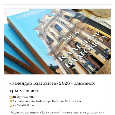
okupacją nazistów, a następnie miasto ponownie zostało
zajęte […]
«Календар Благовіста» 2026 – альманах
трьох ювілеїв
16 stycznia 2026
Aktualności
,
Archidiecezja
,
Historia
,
Metropolia
ks. Vitalii Boiko
Подаємо до відома Шановних Читачів, що вже доступний