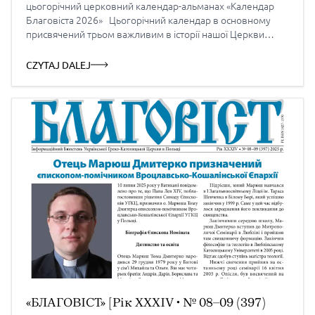
цьогорічний церковний календар-альманах «Календар
Благовіста 2026» Цьогорічний календар в основному
присвячений трьом важливим в історії нашої Церкви
ювілеям: 35-літтю відновлення Перемиської Єпархії УГКЦ;
30-літтю утворення Перемисько-Варшавської Митрополії
CZYTAJ DALEJ
УГКЦ; 30-літтю утворення Вроцлавсько-Ґданської Єпархії.
«Календар Благовіста» на 2026 р. присвячений 35-літтю
відродження структур нашої Української Греко-
Католицької Церкви […]
«БЛАГОВІСТ» [Рік XXXIV • № 08–09 (397)