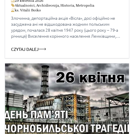
rozpoczęła się deportacja
29 kwietnia 2026
Aktualności
,
Archidiecezja
,
Historia
,
Metropolia
ks. Vitalii Boiko
Злочинна, депортаційна акція «Вісла», досі офіційно не
засуджена ані не відшкодована жодним польським
урядом, почалася 28 квітня 1947 року (цього року – 79-а
річниця) Виселення корінного населення Лемківщини,
Бойківшини, Надсяння, Холмщини, Підляшшя в напрямку
«повернутих територій» післявоєнної Польщі, тобто
CZYTAJ DALEJ
земель, з яких прогнано раніше корінне німецьке
населення, було нічим іншим, як етнічною чисткою. Був це
[…]