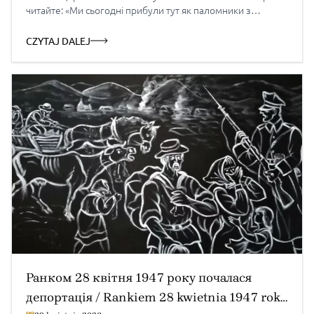
читайте: «Ми сьогодні прибули тут як паломники з
проханнями про милосердя» – репортаж із Ярослава в 30
літ від коронування чудотворної ярославської ікони
CZYTAJ DALEJ
Різдво Івана Хрестителя — 24 червня […]
Ранком 28 квітня 1947 року почалася
депортація / Rankiem 28 kwietnia 1947 roku