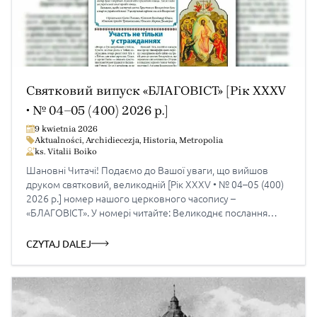
Святковий випуск «БЛАГОВІСТ» [Рік XXXV
• № 04–05 (400) 2026 р.]
9 kwietnia 2026
Aktualności
,
Archidiecezja
,
Historia
,
Metropolia
ks. Vitalii Boiko
Шановні Читачі! Подаємо до Вашої уваги, що вийшов
друком святковий, великодній [Рік XXXV • № 04–05 (400)
2026 р.] номер нашого церковного часопису –
«БЛАГОВІСТ». У номері читайте: Великоднє послання
владик УГКЦ у Польщі Участь не тільки у стражданнях – о.
Богдан Панчак Новий храм Парафії Успіння Пресвятої
CZYTAJ DALEJ
Богородиці в Катовицях Інавгурація фундації
«Братерство» Від […]