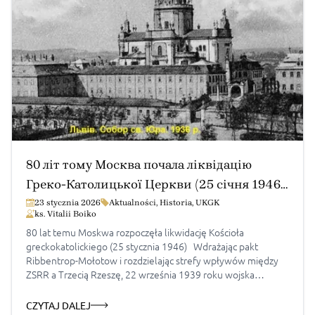
80 літ тому Москва почала ліквідацію
Греко-Католицької Церкви (25 січня 1946
р.)
23 stycznia 2026
Aktualności
,
Historia
,
UKGK
ks. Vitalii Boiko
80 lat temu Moskwa rozpoczęła likwidację Kościoła
greckokatolickiego (25 stycznia 1946) Wdrażając pakt
Ribbentrop-Mołotow i rozdzielając strefy wpływów między
ZSRR a Trzecią Rzeszę, 22 września 1939 roku wojska
moskiewskie wkroczyły do Lwowa, który pozostawał pod ich
okupacją do 1941 roku. W latach 1941-1944 Lwów był pod
CZYTAJ DALEJ