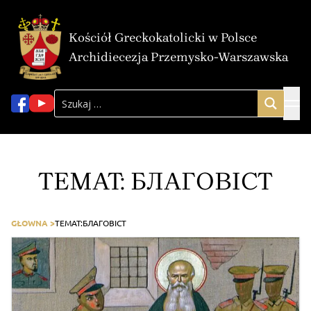
Kościół Greckokatolicki w Polsce
Archidiecezja Przemysko-Warszawska
TEMAT:
БЛАГОВІСТ
GŁOWNA >
TEMAT:
БЛАГОВІСТ