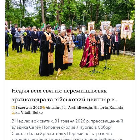
Божественна Літургія, яку […]
Неділя всіх святих: перемишльська
архикатедра та військовий цвинтар в
Пикуличах (проповідь архиєп. Євгена)
1 czerwca 2026
Aktualności
,
Archidiecezja
,
Historia
,
Kazania
ks. Vitalii Boiko
В Неділю всіх святих, 31 травня 2026 р. преосвященний
владика Євген Попович очолив Літургію в Соборі
Святого Івана Хрестителя у Перемишлі та разом з
місцевим духовенством взяв участь в процесійному ході