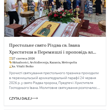
Престольне свято Різдва св. Івана
Хрестителя в Перемишлі і проповідь вл.
Євгена
27 czerwca 2026
Aktualności
,
Archidiecezja
,
Kazania
,
Metropolia
ks. Vitalii Boiko
Урочисті святкування престольного празника проходили
в перемишльській архикатедральній парафії 24 червня
2026 р. у свято Різдва пророка, Предтечі і Христителя
Господнього Івана. Молитовне святкування розпочалося
напередодні із Вечірні з Литією, а опісля продовжилося
молитовними чуваннями, які очолили сестри служебниці
CZYTAJ DALEJ
НДМ та молодь з Кракова, Тарнова і Ряшева.
Центральною подією празника стала Архиєрейська