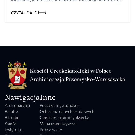
й молитві на Пикулицькому військовому цвинтарі.
Проповідь на Неділю Всіх Святих «Будьте досконалі, як
CZYTAJ DALEJ
Отець ваш Небесний досконалий» (Мт. 5, 48) Дорогі в […]
Kościół Greckokatolicki w Polsce
Archidiecezja Przemysko-Warszawska
Nawigacja
Inne
Archieparchia
Polityka prywatności
Parafie
Ochorona danych osobowych
Biskupi
Centrum ochorony dziecka
Księża
Mapa interaktywna
Instytucje
Pełnia wiary