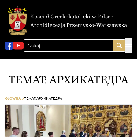
Kościół Greckokatolicki w Polsce
Archidiecezja Przemysko-Warszawska
TEMAT:
АРХИКАТЕДРА
GŁOWNA >
TEMAT:
АРХИКАТЕДРА