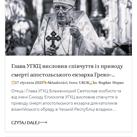
Глава УГКЦ висловив співчуття із приводу
смерті апостольського екзарха Греко-
Католицької Церкви в Чехії
17 stycznia 2025
Aktualności
,
Inne
,
UKGK
ks. Bogdan Stepan
Отець і Глава УГКЦ Блаженніший Святослав особисто та
від імені Синоду Єпископів УГКЦ висловив співчуття із
приводу смерті апостольського екзарха для католиків
візантійського обряду в Чеській Республіці владики
Ладислава Гучка, який упокоївся в Бозі 14 січня 2025 року.
У листі до протосинкела та всіх вірних Апостольського
CZYTAJ DALEJ
екзархату в Чеській Республіці, Блаженніший Святослав
поділився глибоким сумом від передчасного відходу