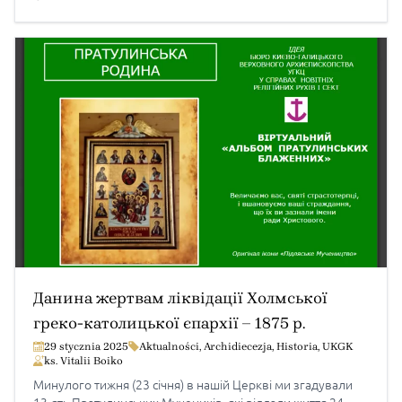
Запорізької дієцезії Римо-Католицької Церкви владики
Яна Собіло. До Патріаршого собору в Києві на онлайн-
зустріч з Папою Франциском приїхали понад
250 молодих людей з греко-католицьких та римо-
католицьких єпархій, […]
Данина жертвам ліквідації Холмської
греко-католицької єпархії – 1875 р.
29 stycznia 2025
Aktualności
,
Archidiecezja
,
Historia
,
UKGK
ks. Vitalii Boiko
Минулого тижня (23 січня) в нашій Церкві ми згадували