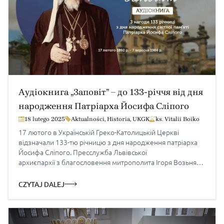
Аудіокнига „Заповіт” – до 133-річчя від дня
народження Патріарха Йосифа Сліпого
18 lutego 2025
Aktualności
,
Historia
,
UKGK
ks. Vitalii Boiko
17 лютого в Українській Греко-Католицькій Церкві
відзначали 133-тю річницю з дня народження патріарха
Йосифа Сліпого. Пресслужба Львівської
архиєпархії з благословення митрополита Ігоря Возьняка
презентує аудіокнигу «Заповіт». Це перша публікація
в аудіоформаті на ресурсах інтернету для вірних УГКЦ.
CZYTAJ DALEJ
Як стверджує керівник місцевої пресслужби отець
Михайло Квасюк, «у час, коли потрібна єдність
українського духу та віри, випускаємо аудіокнигу для
широкого кола слухачів. У ній кожен віднайде потрібне