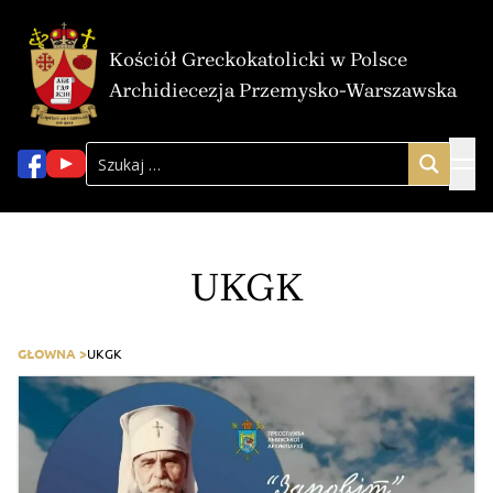
Kościół Greckokatolicki w Polsce
Archidiecezja Przemysko-Warszawska
UKGK
GŁOWNA >
UKGK