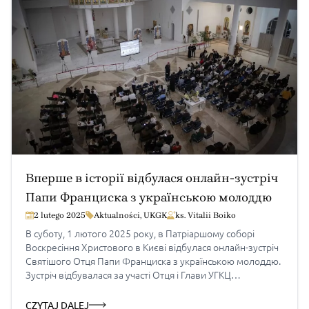
слово надії […]
Вперше в історії відбулася онлайн-зустріч
Папи Франциска з українською молоддю
2 lutego 2025
Aktualności
,
UKGK
ks. Vitalii Boiko
В суботу, 1 лютого 2025 року, в Патріаршому соборі
Воскресіння Христового в Києві відбулася онлайн-зустріч
Святішого Отця Папи Франциска з українською молоддю.
Зустріч відбувалася за участі Отця і Глави УГКЦ
Блаженнішого Святослава, Апостольського нунція
Вісвальдаса Кульбокаса, єпископа-помічника Харківсько-
CZYTAJ DALEJ