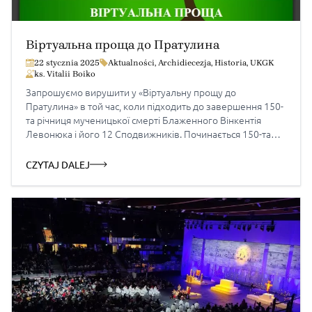
Віртуальна проща до Пратулина
22 stycznia 2025
Aktualności
,
Archidiecezja
,
Historia
,
UKGK
ks. Vitalii Boiko
Запрошуємо вирушити у «Віртуальну прощу до
Пратулина» в той час, коли підходить до завершення 150-
та річниця мученицької смерті Блаженного Вінкентія
Левонюка і його 12 Сподвижників. Починається 150-та
річниця ліквідації московською владою Холмської греко-
католицької єпархії. Одночасно маємо початок
CZYTAJ DALEJ
Ювілейного 2025-го року – РОКУ НАДІЇ… Джерело:
www.jakir.in.ua