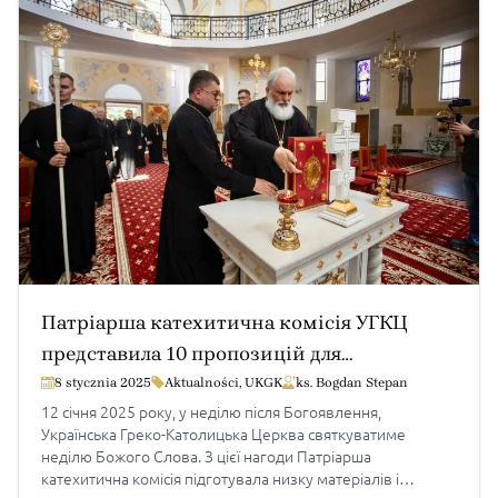
преосвященного […]
Патріарша катехитична комісія УГКЦ
представила 10 пропозицій для
святкування неділі Божого Слова
8 stycznia 2025
Aktualności
,
UKGK
ks. Bogdan Stepan
12 січня 2025 року, у неділю після Богоявлення,
Українська Греко-Католицька Церква святкуватиме
неділю Божого Слова. З цієї нагоди Патріарша
катехитична комісія підготувала низку матеріалів і