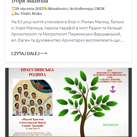
Ігоря Малиша
28 stycznia 2025
Aktualności
,
Archidiecezja
,
UKGK
ks. Vitalii Boiko
На 63 році життя упокоївся в Бозі п. Роман Малиш, батько
о. Ігоря Малиша, пароха парафій в місті Радом та Кельце!
Архиєпископ та Митрополит Перемисько-Варшавський,
вл. Євген та духовенство Архиєпархії висловлюють щирі
слова співчуття родині покійного та єднаються у молитві
за упокій його душі. Нехай Господь прийме його душу до
CZYTAJ DALEJ
Свого Царства! Розпорядок похоронних богослужінь: […]