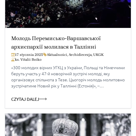
Молодь Перемисько-Варшавської
архиєпархії молилася в Таллінні
17 stycznia 2025
Aktualności
,
Archidiecezja
,
UKGK
ks. Vitalii Boiko
«300 молодих вірних УГКЦ з України, Польщі та Німеччини
беруть участь у 47-й новорічній зустрічі молоді, яку
організовує спільнота з Тезе. Цьогоріч молодь молитовно
зустрічатиме Новий рік у Таллінні (Естонія)», –
заповідалося в статті на молодіжному інтернет-порталі
УГКЦ «Дивенсвіт». В групі паломників греко-католиків
CZYTAJ DALEJ
була також молодь з Перемисько-Варшавської
архиєпархії. Молодь з Лемківщини (Сенкової, Гладишова,
Боднарки […]